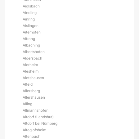
Aiglsbach
Aindling
Ainring
Aislingen
Aiterhofen
Aitrang
Albaching
Albertshofen
Aldersbach
Alerheim
Alesheim
Aletshausen
Alfeld
Allersberg
Allershausen
Alling
Allmannshofen
Altdorf (Landshut)
Altdorf bei Nürnberg
Alteglofsheim
Altenbuch