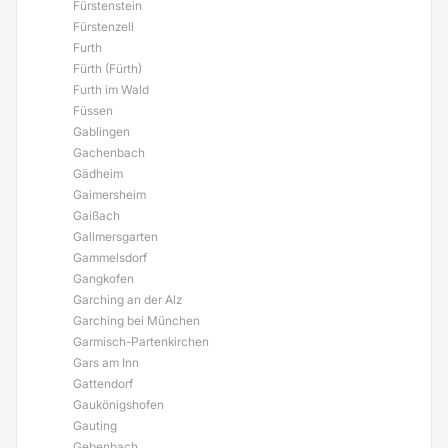
Fürstenstein
Fürstenzell
Furth
Fürth (Fürth)
Furth im Wald
Füssen
Gablingen
Gachenbach
Gädheim
Gaimersheim
Gaißach
Gallmersgarten
Gammelsdorf
Gangkofen
Garching an der Alz
Garching bei München
Garmisch-Partenkirchen
Gars am Inn
Gattendorf
Gaukönigshofen
Gauting
Gebenbach