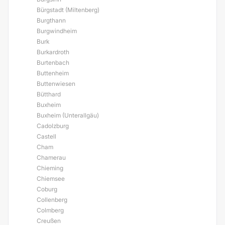
Bürgstadt (Miltenberg)
Burgthann
Burgwindheim
Burk
Burkardroth
Burtenbach
Buttenheim
Buttenwiesen
Bütthard
Buxheim
Buxheim (Unterallgäu)
Cadolzburg
Castell
Cham
Chamerau
Chieming
Chiemsee
Coburg
Collenberg
Colmberg
Creußen