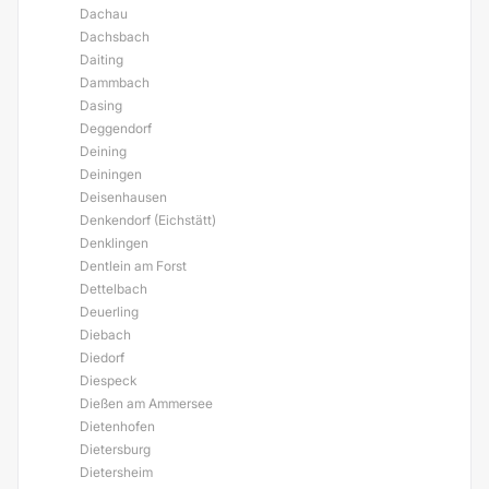
Dachau
Dachsbach
Daiting
Dammbach
Dasing
Deggendorf
Deining
Deiningen
Deisenhausen
Denkendorf (Eichstätt)
Denklingen
Dentlein am Forst
Dettelbach
Deuerling
Diebach
Diedorf
Diespeck
Dießen am Ammersee
Dietenhofen
Dietersburg
Dietersheim