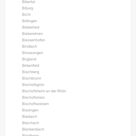
Bibertal
Biburg
Bichl
Bidingen
Biebelried
Bieberehren
Biessenhofen
Bindlach
Binswangen
Birgland
Birkenfeld
Bischberg
Bischbrunn
Bischofsgrün
Bischofsheim an der Rhön
Bischofsmais
Bischofswiesen
Bissingen
Blaibach
Blaichach
Blankenbach
Blindheim