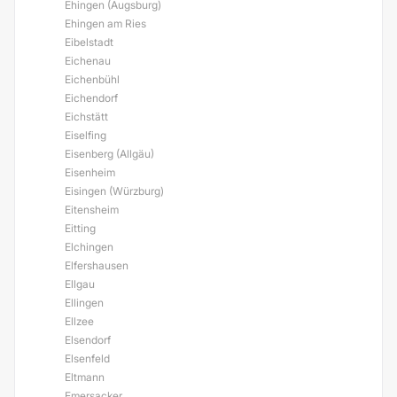
Ehingen (Augsburg)
Ehingen am Ries
Eibelstadt
Eichenau
Eichenbühl
Eichendorf
Eichstätt
Eiselfing
Eisenberg (Allgäu)
Eisenheim
Eisingen (Würzburg)
Eitensheim
Eitting
Elchingen
Elfershausen
Ellgau
Ellingen
Ellzee
Elsendorf
Elsenfeld
Eltmann
Emersacker