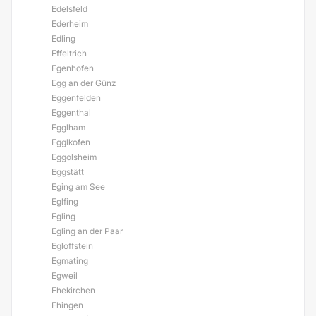
Edelsfeld
Ederheim
Edling
Effeltrich
Egenhofen
Egg an der Günz
Eggenfelden
Eggenthal
Egglham
Egglkofen
Eggolsheim
Eggstätt
Eging am See
Eglfing
Egling
Egling an der Paar
Egloffstein
Egmating
Egweil
Ehekirchen
Ehingen