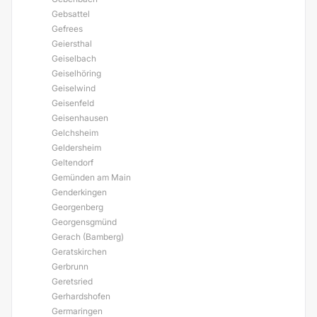
Gebsattel
Gefrees
Geiersthal
Geiselbach
Geiselhöring
Geiselwind
Geisenfeld
Geisenhausen
Gelchsheim
Geldersheim
Geltendorf
Gemünden am Main
Genderkingen
Georgenberg
Georgensgmünd
Gerach (Bamberg)
Geratskirchen
Gerbrunn
Geretsried
Gerhardshofen
Germaringen