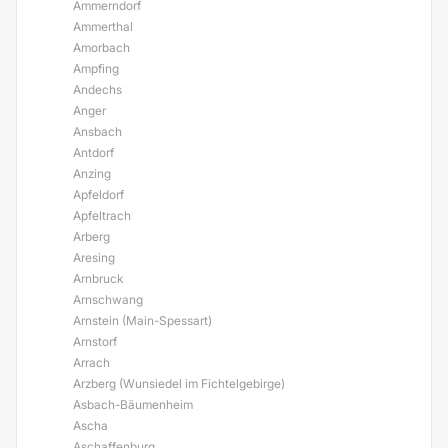
Ammerndorf
Ammerthal
Amorbach
Ampfing
Andechs
Anger
Ansbach
Antdorf
Anzing
Apfeldorf
Apfeltrach
Arberg
Aresing
Arnbruck
Arnschwang
Arnstein (Main-Spessart)
Arnstorf
Arrach
Arzberg (Wunsiedel im Fichtelgebirge)
Asbach-Bäumenheim
Ascha
Aschaffenburg