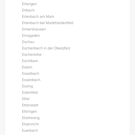
Erlangen
Erlbach
Erlenbach am Main
Erlenbach bei Marktheidenfeld
Ermershausen
Ernsgaden
Eschau
Eschenbach in der Oberpfalz
Eschenlohe
Eschlkam
Eslarn
Esselbach
Essenbach
Essing
Estenfeld
Ettal
Ettenstatt
Ettringen
Etzelwang
Etzenricht
Euerbach