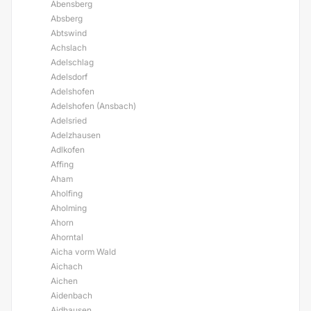
Abensberg
Absberg
Abtswind
Achslach
Adelschlag
Adelsdorf
Adelshofen
Adelshofen (Ansbach)
Adelsried
Adelzhausen
Adlkofen
Affing
Aham
Aholfing
Aholming
Ahorn
Ahorntal
Aicha vorm Wald
Aichach
Aichen
Aidenbach
Aidhausen