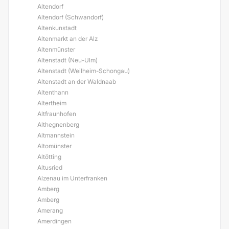
Altendorf
Altendorf (Schwandorf)
Altenkunstadt
Altenmarkt an der Alz
Altenmünster
Altenstadt (Neu-Ulm)
Altenstadt (Weilheim-Schongau)
Altenstadt an der Waldnaab
Altenthann
Altertheim
Altfraunhofen
Althegnenberg
Altmannstein
Altomünster
Altötting
Altusried
Alzenau im Unterfranken
Amberg
Amberg
Amerang
Amerdingen