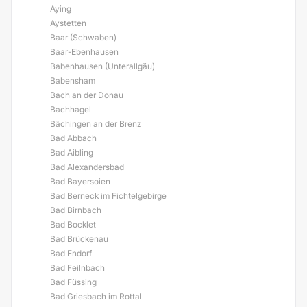
Aying
Aystetten
Baar (Schwaben)
Baar-Ebenhausen
Babenhausen (Unterallgäu)
Babensham
Bach an der Donau
Bachhagel
Bächingen an der Brenz
Bad Abbach
Bad Aibling
Bad Alexandersbad
Bad Bayersoien
Bad Berneck im Fichtelgebirge
Bad Birnbach
Bad Bocklet
Bad Brückenau
Bad Endorf
Bad Feilnbach
Bad Füssing
Bad Griesbach im Rottal