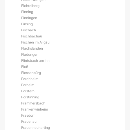
Fichtelberg
Finning
Finningen
Finsing
Fischach
Fischbachau
Fischen im Allgäu
Flachslanden
Fladungen
Flintsbach am Inn
Floß
Flossenbürg
Forchheim
Forheim
Forstern
Forstinning
Frammersbach
Frankenwinheim
Frasdorf
Frauenau
Frauenneuharting