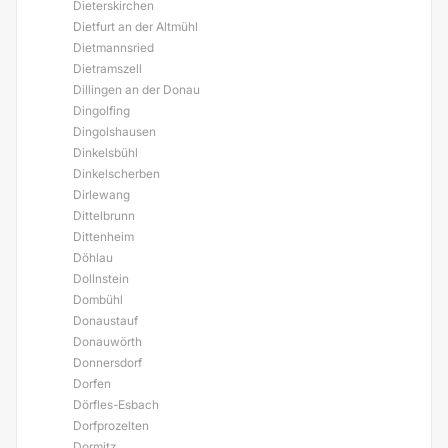
Dieterskirchen
Dietfurt an der Altmühl
Dietmannsried
Dietramszell
Dillingen an der Donau
Dingolfing
Dingolshausen
Dinkelsbühl
Dinkelscherben
Dirlewang
Dittelbrunn
Dittenheim
Döhlau
Dollnstein
Dombühl
Donaustauf
Donauwörth
Donnersdorf
Dorfen
Dörfles-Esbach
Dorfprozelten
Dormitz