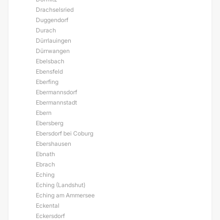
Drachselsried
Duggendorf
Durach
Dürrlauingen
Dürrwangen
Ebelsbach
Ebensfeld
Eberfing
Ebermannsdorf
Ebermannstadt
Ebern
Ebersberg
Ebersdorf bei Coburg
Ebershausen
Ebnath
Ebrach
Eching
Eching (Landshut)
Eching am Ammersee
Eckental
Eckersdorf