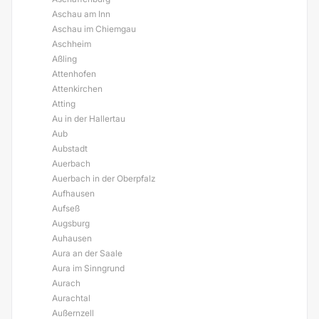
Aschau am Inn
Aschau im Chiemgau
Aschheim
Aßling
Attenhofen
Attenkirchen
Atting
Au in der Hallertau
Aub
Aubstadt
Auerbach
Auerbach in der Oberpfalz
Aufhausen
Aufseß
Augsburg
Auhausen
Aura an der Saale
Aura im Sinngrund
Aurach
Aurachtal
Außernzell