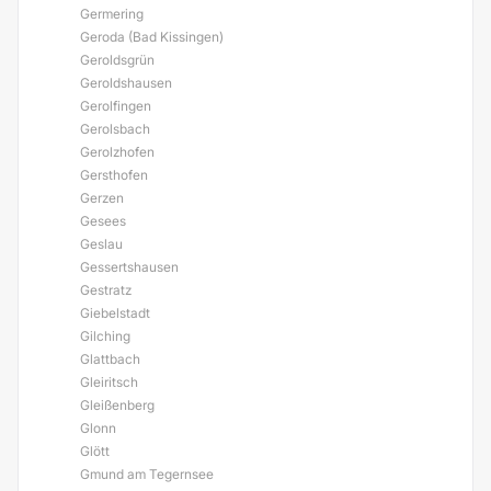
Germering
Geroda (Bad Kissingen)
Geroldsgrün
Geroldshausen
Gerolfingen
Gerolsbach
Gerolzhofen
Gersthofen
Gerzen
Gesees
Geslau
Gessertshausen
Gestratz
Giebelstadt
Gilching
Glattbach
Gleiritsch
Gleißenberg
Glonn
Glött
Gmund am Tegernsee