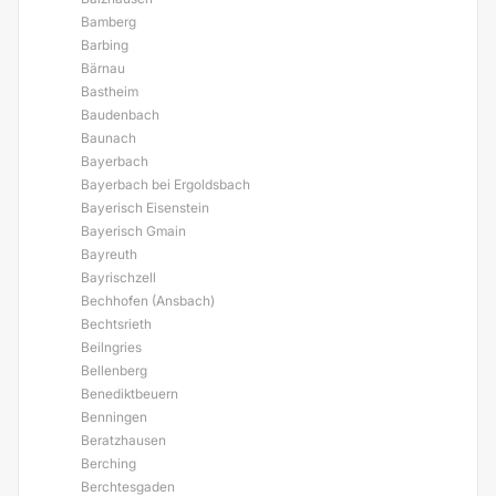
Bamberg
Barbing
Bärnau
Bastheim
Baudenbach
Baunach
Bayerbach
Bayerbach bei Ergoldsbach
Bayerisch Eisenstein
Bayerisch Gmain
Bayreuth
Bayrischzell
Bechhofen (Ansbach)
Bechtsrieth
Beilngries
Bellenberg
Benediktbeuern
Benningen
Beratzhausen
Berching
Berchtesgaden