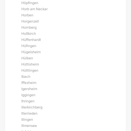
Höpfingen
Horb am Neckar
Horben
Horgenzell
Hornberg
Hoßkirch
Hüffenhardt
Hüfingen
Hügelsheim
Hülben
Hüttisheim
Hüttlingen
Ibach
Iffezheim
Igersheim
Iggingen
Ihringen
Illerkirchberg
Illerrieden
Illingen
Illmensee