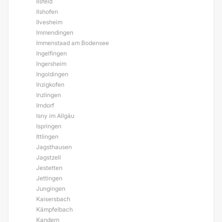
Ilsfeld
Ilshofen
Ilvesheim
Immendingen
Immenstaad am Bodensee
Ingelfingen
Ingersheim
Ingoldingen
Inzigkofen
Inzlingen
Irndorf
Isny im Allgäu
Ispringen
Ittlingen
Jagsthausen
Jagstzell
Jestetten
Jettingen
Jungingen
Kaisersbach
Kämpfelbach
Kandern