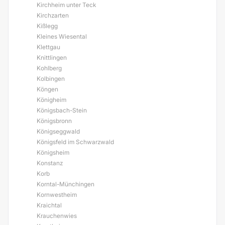
Kirchheim unter Teck
Kirchzarten
Kißlegg
Kleines Wiesental
Klettgau
Knittlingen
Kohlberg
Kolbingen
Köngen
Königheim
Königsbach-Stein
Königsbronn
Königseggwald
Königsfeld im Schwarzwald
Königsheim
Konstanz
Korb
Korntal-Münchingen
Kornwestheim
Kraichtal
Krauchenwies