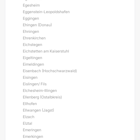
Egesheim
Eggenstein-Leopoldshafen
Eggingen
Ehingen (Donau)
Ehningen
Ehrenkirchen
Eichstegen
Eichstetten am Kaiserstuhl
Eigeltingen
Eimeldingen
Eisenbach (Hochschwarzwald)
Eisingen
Eislingen/ Fils
Elchesheim-Illingen
Ellenberg (Ostalbkreis)
Ellhofen
Ellwangen (Jagst)
Elzach
Elztal
Emeringen
Emerkingen