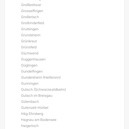
Großbottwar
Grosselfingen
Großerlach
Großrinderfeld
Gruibingen
Grundsheim
Grünkraut
Grünsfeld
Gschwend
Guggenhausen
Güglingen
Gundelfingen
Gundelsheim (Heilbronn)
Gunningen
Gutach (Schwarzwaldbahn)
Gutach im Breisgau
Gütenbach
Gutenzell-Hürbel
Häg-Ehrsberg
Hagnau am Bodensee
Haigerloch