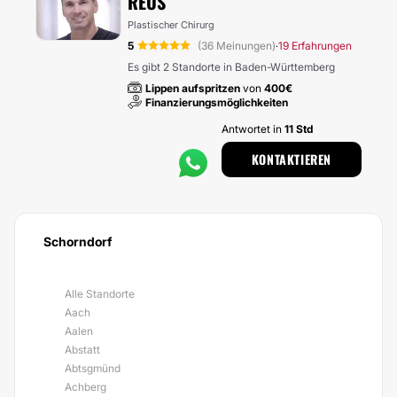
REUS
Plastischer Chirurg
5
(36 Meinungen)
19 Erfahrungen
·
Es gibt 2 Standorte in Baden-Württemberg
Lippen aufspritzen
von
400€
Finanzierungsmöglichkeiten
Antwortet in
11 Std
KONTAKTIEREN
Schorndorf
Alle Standorte
Aach
Aalen
Abstatt
Abtsgmünd
Achberg