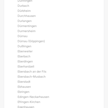
Dunningen
Durbach
Dürbheim
Durchhausen
Durlangen
Dürmentingen
Durmersheim
Dürnau
Dürnau (Göppingen)
Dußlingen
Ebenweiler
Eberbach
Eberdingen
Eberhardzell
Ebersbach an der Fils
Ebersbach-Musbach
Eberstadt
Ebhausen
Ebringen
Edingen-Neckarhausen
Efringen-Kirchen
Egenhausen