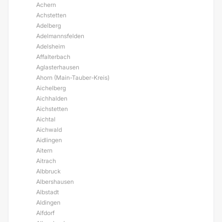
Achern
Achstetten
Adelberg
Adelmannsfelden
Adelsheim
Affalterbach
Aglasterhausen
Ahorn (Main-Tauber-Kreis)
Aichelberg
Aichhalden
Aichstetten
Aichtal
Aichwald
Aidlingen
Aitern
Aitrach
Albbruck
Albershausen
Albstadt
Aldingen
Alfdorf