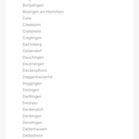
Burladingen
Büsingen am Hochrhein
Calw
Cleebronn
Crailsheim
Creglingen
Dachsberg
Daisendorf
Dauchingen
Dautmergen
Deckenpfronn
Deggenhausertal
Deggingen
Deilingen
Deißlingen
Deizisau
Denkendorf
Denkingen
Denzlingen
Dettenhausen
Dettenheim