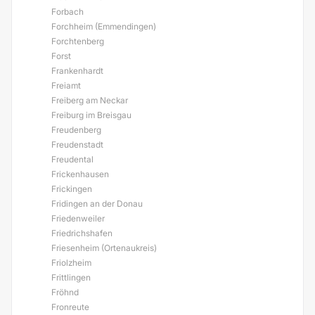
Forbach
Forchheim (Emmendingen)
Forchtenberg
Forst
Frankenhardt
Freiamt
Freiberg am Neckar
Freiburg im Breisgau
Freudenberg
Freudenstadt
Freudental
Frickenhausen
Frickingen
Fridingen an der Donau
Friedenweiler
Friedrichshafen
Friesenheim (Ortenaukreis)
Friolzheim
Frittlingen
Fröhnd
Fronreute