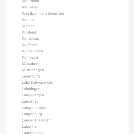
Krautheim
Kreßberg
Kressbronn am Bodensee
Kronau
Kuchen
Külsheim
Künzelsau
Kupferzell
Kuppenheim
Kürnbach
Küssaberg
Kusterdingen
Ladenburg
Lahr/Schwarzwald
Laichingen
Langenargen
Langenau
Langenbrettach
Langenburg
Langenenslingen
Lauchheim
Lauchringen