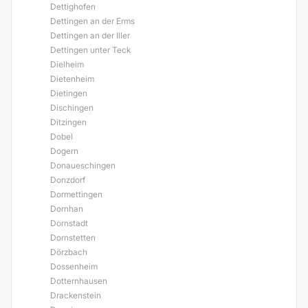
Dettighofen
Dettingen an der Erms
Dettingen an der Iller
Dettingen unter Teck
Dielheim
Dietenheim
Dietingen
Dischingen
Ditzingen
Dobel
Dogern
Donaueschingen
Donzdorf
Dormettingen
Dornhan
Dornstadt
Dornstetten
Dörzbach
Dossenheim
Dotternhausen
Drackenstein