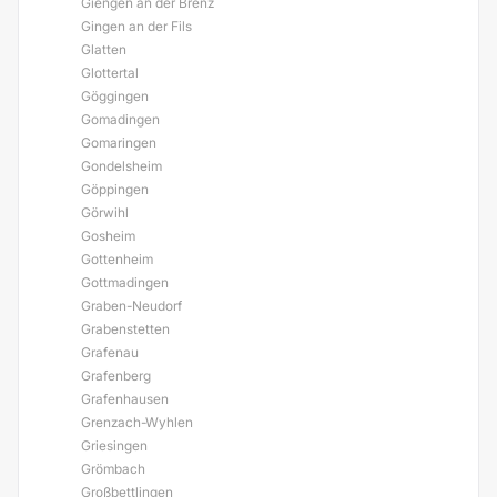
Giengen an der Brenz
Gingen an der Fils
Glatten
Glottertal
Göggingen
Gomadingen
Gomaringen
Gondelsheim
Göppingen
Görwihl
Gosheim
Gottenheim
Gottmadingen
Graben-Neudorf
Grabenstetten
Grafenau
Grafenberg
Grafenhausen
Grenzach-Wyhlen
Griesingen
Grömbach
Großbettlingen