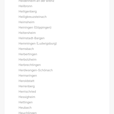
Heidenheim an der Brenz
Heilbronn
Heiligenberg
Heiligkreuzsteinach
Heimsheim
Heiningen (Göppingen)
Heitersheim
Helmstadt-Bargen
Hemmingen (Ludwigsburg)
Hemsbach
Herbertingen
Herbolzheim
Herbrechtingen
Herdwangen-Schönach
Hermaringen
Heroldstatt
Herrenberg
Herrischried
Hessigheim
Hettingen
Heubach
Heuchlingen