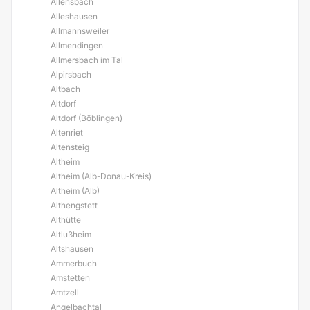
Allensbach
Alleshausen
Allmannsweiler
Allmendingen
Allmersbach im Tal
Alpirsbach
Altbach
Altdorf
Altdorf (Böblingen)
Altenriet
Altensteig
Altheim
Altheim (Alb-Donau-Kreis)
Altheim (Alb)
Althengstett
Althütte
Altlußheim
Altshausen
Ammerbuch
Amstetten
Amtzell
Angelbachtal