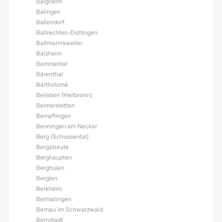
Balgheim
Balingen
Ballendorf
Ballrechten-Dottingen
Baltmannsweiler
Balzheim
Bammental
Bärenthal
Bartholomä
Beilstein (Heilbronn)
Beimerstetten
Bempflingen
Benningen am Neckar
Berg (Schussental)
Bergatreute
Berghaupten
Berghülen
Berglen
Berkheim
Bermatingen
Bernau im Schwarzwald
Bernstadt