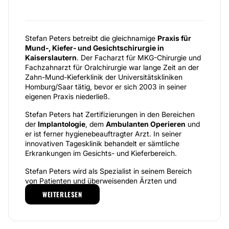
Stefan Peters betreibt die gleichnamige
Praxis für
Mund-, Kiefer- und Gesichtschirurgie in
Kaiserslautern
. Der Facharzt für MKG-Chirurgie und
Fachzahnarzt für Oralchirurgie war lange Zeit an der
Zahn-Mund-Kieferklinik der Universitätskliniken
Homburg/Saar tätig, bevor er sich 2003 in seiner
eigenen Praxis niederließ.
Stefan Peters hat Zertifizierungen in den Bereichen
der
Implantologie
, dem
Ambulanten Operieren
und
er ist ferner hygienebeauftragter Arzt. In seiner
innovativen Tagesklinik behandelt er sämtliche
Erkrankungen im Gesichts- und Kieferbereich.
Stefan Peters wird als Spezialist in seinem Bereich
von Patienten und überweisenden Ärzten und
Zahnärzten geschätzt. Sein breites
WEITERLESEN
Behandlungsspektrum umfasst das
Einsetzen von
Implantaten, die navigierte Implantologie, den
Knochenaufbau, die Oralchirurgie und die