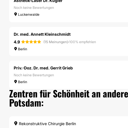
Ästhetik-Laser Dr. Kugler
Noch keine Bewertungen
Luckenwalde
Dr. med. Annett Kleinschmidt
4.9
·
(15 Meinungen)
100% empfehlen
Berlin
Priv.-Doz. Dr. med. Gerrit Grieb
Noch keine Bewertungen
Berlin
Zentren für Schönheit an andere
Potsdam:
Rekonstruktive Chirurgie Berlin