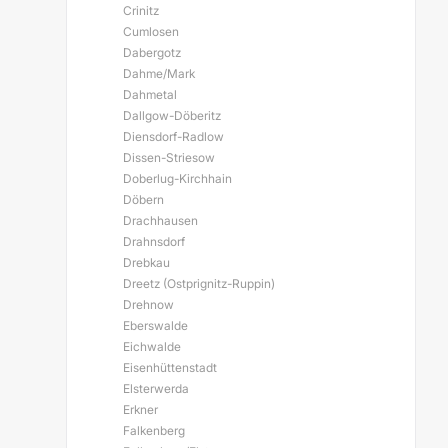
Crinitz
Cumlosen
Dabergotz
Dahme/Mark
Dahmetal
Dallgow-Döberitz
Diensdorf-Radlow
Dissen-Striesow
Doberlug-Kirchhain
Döbern
Drachhausen
Drahnsdorf
Drebkau
Dreetz (Ostprignitz-Ruppin)
Drehnow
Eberswalde
Eichwalde
Eisenhüttenstadt
Elsterwerda
Erkner
Falkenberg