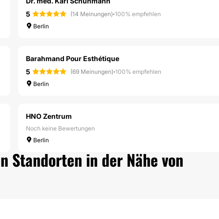
Dr. med. Karl Schuhmann
5
·
(14 Meinungen)
100% empfehlen
Berlin
Barahmand Pour Esthétique
5
·
(69 Meinungen)
100% empfehlen
Berlin
HNO Zentrum
Noch keine Bewertungen
Berlin
n Standorten in der Nähe von