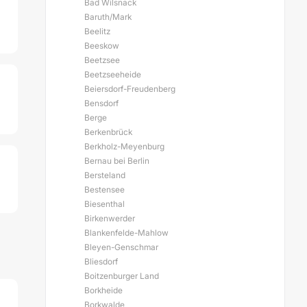
Bad Wilsnack
Baruth/Mark
Beelitz
Beeskow
Beetzsee
Beetzseeheide
Beiersdorf-Freudenberg
Bensdorf
Berge
Berkenbrück
Berkholz-Meyenburg
Bernau bei Berlin
Bersteland
Bestensee
Biesenthal
Birkenwerder
Blankenfelde-Mahlow
Bleyen-Genschmar
Bliesdorf
Boitzenburger Land
Borkheide
Borkwalde