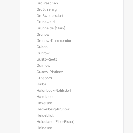
Großräschen
Großthiemig
Großwoltersdorf
Grünewald
Grünheide (Mark)
Grünow
Grunow-Dammendorf
Guben
Guhrow
Gülitz-Reetz
Gumtow
Gusow-Platkow
Guteborn
Halbe
Halenbeck-Rohlsdorf
Havelaue
Havelsee
Heckelberg-Brunow
Heideblick
Heideland (Elbe-Elster)
Heidesee