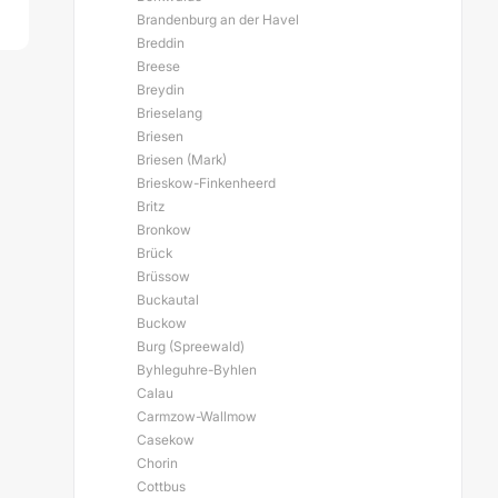
Brandenburg an der Havel
Breddin
Breese
Breydin
Brieselang
Briesen
Briesen (Mark)
Brieskow-Finkenheerd
Britz
Bronkow
Brück
Brüssow
Buckautal
Buckow
Burg (Spreewald)
Byhleguhre-Byhlen
Calau
Carmzow-Wallmow
Casekow
Chorin
Cottbus