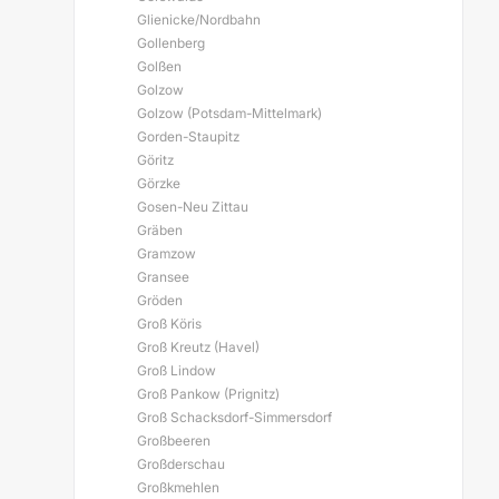
Glienicke/Nordbahn
Gollenberg
Golßen
Golzow
Golzow (Potsdam-Mittelmark)
Gorden-Staupitz
Göritz
Görzke
Gosen-Neu Zittau
Gräben
Gramzow
Gransee
Gröden
Groß Köris
Groß Kreutz (Havel)
Groß Lindow
Groß Pankow (Prignitz)
Groß Schacksdorf-Simmersdorf
Großbeeren
Großderschau
Großkmehlen