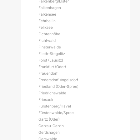
Falkenberg/Elster
Falkenhagen
Falkensee
Fehrbellin
Felixsee
Fichtenhöhe
Fichtwald
Finsterwalde
Flieth-Stegelitz
Forst (Lausitz)
Frankfurt (Oder)
Frauendorf
Fredersdorf-Vogelsdorf
Friedland (Oder-Spree)
Friedrichswalde
Friesack
Fürstenberg/Havel
Fürstenwalde/Spree
Gartz (Oder)
Garzau-Garzin
Gerdshagen
Gerswalde