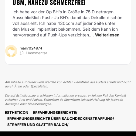
BM, NAHEZU SCHMERZFREI
Ich habe vor der Op BH's in Größe in 75 D getragen.
Ausschließlich Push-Up BH's damit das Dekolleté schön
voll aussieht. Ich habe 430ccm auf jeder Seite unter
den Muskel implantiert bekommen. Seit dem kann ich
hervorragend auf Push-Ups verzichten....
Weiterlesen
mail7024974
1 kommentar
Alle Inhalte auf dieser Seite werden von echten Benutzern des Portals erstellt und nicht
durch Ärzte oder Spezialisten.
Die auf Estheticon.de erschienen Informationen ersetzen in keinem Fall den Kontakt
zwischen Arzt und Patient. Estheticon.de übernimmt keinerlei Haftung für jedwede
Aussagen oder Dienstleistungen.
ESTHETICON
ERFAHRUNGSBERICHTE
ERFAHRUNGSBERICHTE ÜBER BAUCHDECKENSTRAFFUNG
STRAFFER UND GLATTER BAUCH