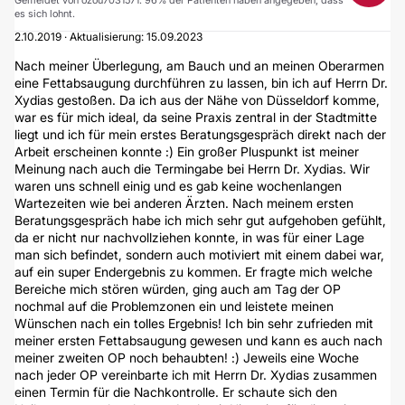
Gemeldet von ozou7031571. 96% der Patienten haben angegeben, dass
es sich lohnt.
2.10.2019 · Aktualisierung: 15.09.2023
Nach meiner Überlegung, am Bauch und an meinen Oberarmen
eine Fettabsaugung durchführen zu lassen, bin ich auf Herrn Dr.
Xydias gestoßen. Da ich aus der Nähe von Düsseldorf komme,
war es für mich ideal, da seine Praxis zentral in der Stadtmitte
liegt und ich für mein erstes Beratungsgespräch direkt nach der
Arbeit erscheinen konnte :) Ein großer Pluspunkt ist meiner
Meinung nach auch die Termingabe bei Herrn Dr. Xydias. Wir
waren uns schnell einig und es gab keine wochenlangen
Wartezeiten wie bei anderen Ärzten. Nach meinem ersten
Beratungsgespräch habe ich mich sehr gut aufgehoben gefühlt,
da er nicht nur nachvollziehen konnte, in was für einer Lage
man sich befindet, sondern auch motiviert mit einem dabei war,
auf ein super Endergebnis zu kommen. Er fragte mich welche
Bereiche mich stören würden, ging auch am Tag der OP
nochmal auf die Problemzonen ein und leistete meinen
Wünschen nach ein tolles Ergebnis! Ich bin sehr zufrieden mit
meiner ersten Fettabsaugung gewesen und kann es auch nach
meiner zweiten OP noch behaubten! :) Jeweils eine Woche
nach jeder OP vereinbarte ich mit Herrn Dr. Xydias zusammen
einen Termin für die Nachkontrolle. Er schaute sich den