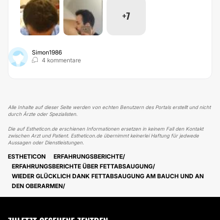
+7
Simon1986
4 kommentare
Alle Inhalte auf dieser Seite werden von echten Benutzern des Portals erstellt und nicht
durch Ärzte oder Spezialisten.
Die auf Estheticon.de erschienen Informationen ersetzen in keinem Fall den Kontakt
zwischen Arzt und Patient. Estheticon.de übernimmt keinerlei Haftung für jedwede
Aussagen oder Dienstleistungen.
ESTHETICON
ERFAHRUNGSBERICHTE
ERFAHRUNGSBERICHTE ÜBER FETTABSAUGUNG
WIEDER GLÜCKLICH DANK FETTABSAUGUNG AM BAUCH UND AN
DEN OBERARMEN