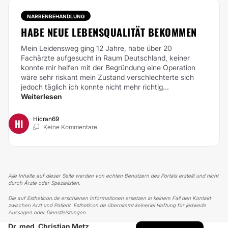
NARBENBEHANDLUNG
HABE NEUE LEBENSQUALITÄT BEKOMMEN
Mein Leidensweg ging 12 Jahre, habe über 20
Fachärzte aufgesucht in Raum Deutschland, keiner
konnte mir helfen mit der Begründung eine Operation
wäre sehr riskant mein Zustand verschlechterte sich
jedoch täglich ich konnte nicht mehr richtig...
Weiterlesen
Hicran69
HI
Keine Kommentare
Alle Inhalte auf dieser Seite werden von echten Benutzern des Portals erstellt und nicht
durch Ärzte oder Spezialisten.
Die auf Estheticon.de erschienen Informationen ersetzen in keinem Fall den Kontakt
zwischen Arzt und Patient. Estheticon.de übernimmt keinerlei Haftung für jedwede
Aussagen oder Dienstleistungen.
Dr. med. Christian Metz
ESTHETICON
ERFAHRUNGSBERICHTE