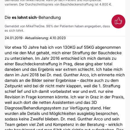
Gemeldet von MikeTheOne. Kann je nach Patient und Komplexität
variieren. Der Durchschnittspreis von Bauchdeckenstraffung ist 4.800 €.
Die
es lohnt sich
-Behandlung
Gemeldet von MikeTheOne. 98% der Patienten haben angegeben, dass
es sich lohnt.
24.01.2019 · Aktualisierung: 4.10.2023
Vor etwa 10 Jahre hab ich von 130KG auf 55KG abgenommen
und nie den Mut gehabt, mich einer Straffung der Bauchdecke
zu unterziehen. Im Jahr 2016 entschied ich mich damals zu
einer Bauchdeckenstraffung in Prag, diese ging aber total
daneben und das Ergebnis war extrem schlecht. Ich habe mich
dann im Juni 2018 bei Dr. med. Gunther Arco, ich erinnerte mich
damals an die Bilder seiner Ergebnisse - dachte auch zu dem
Zeitpunkt wird bei dir nicht mehr klappen, weil die 1. Straffung
schief lief und ich damit vorbelastet war und evtl. nur eine
Revision in Frage kommen könnte. Ich war in Graz in der Praxis,
weil auch dort die netten Assistenten und das 3D
Diagnose/Behandlungssystem zur Verfügung stand. Hier
wurden alle Details und Möglichkeiten ausgiebig besprochen,
sodass keine Zweifel blieben. Dr. med. Gunther Arco und sein
Team geben viel Zeit und Kompetenz in der Beratung - wirklich
sehr beruhigend und man fühlt sich richtig gut aufgehoben. Das