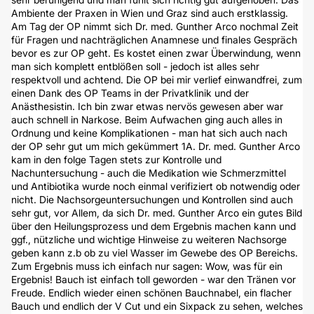
Ambiente der Praxen in Wien und Graz sind auch erstklassig.
Am Tag der OP nimmt sich Dr. med. Gunther Arco nochmal Zeit
für Fragen und nachträglichen Anamnese und finales Gespräch
bevor es zur OP geht. Es kostet einen zwar Überwindung, wenn
man sich komplett entblößen soll - jedoch ist alles sehr
respektvoll und achtend. Die OP bei mir verlief einwandfrei, zum
einen Dank des OP Teams in der Privatklinik und der
Anästhesistin. Ich bin zwar etwas nervös gewesen aber war
auch schnell in Narkose. Beim Aufwachen ging auch alles in
Ordnung und keine Komplikationen - man hat sich auch nach
der OP sehr gut um mich gekümmert 1A. Dr. med. Gunther Arco
kam in den folge Tagen stets zur Kontrolle und
Nachuntersuchung - auch die Medikation wie Schmerzmittel
und Antibiotika wurde noch einmal verifiziert ob notwendig oder
nicht. Die Nachsorgeuntersuchungen und Kontrollen sind auch
sehr gut, vor Allem, da sich Dr. med. Gunther Arco ein gutes Bild
über den Heilungsprozess und dem Ergebnis machen kann und
ggf., nützliche und wichtige Hinweise zu weiteren Nachsorge
geben kann z.b ob zu viel Wasser im Gewebe des OP Bereichs.
Zum Ergebnis muss ich einfach nur sagen: Wow, was für ein
Ergebnis! Bauch ist einfach toll geworden - war den Tränen vor
Freude. Endlich wieder einen schönen Bauchnabel, ein flacher
Bauch und endlich der V Cut und ein Sixpack zu sehen, welches