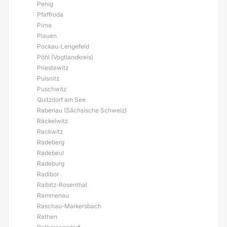
Penig
Pfaffroda
Pirna
Plauen
Pockau-Lengefeld
Pöhl (Vogtlandkreis)
Priestewitz
Pulsnitz
Puschwitz
Quitzdorf am See
Rabenau (Sächsische Schweiz)
Räckelwitz
Rackwitz
Radeberg
Radebeul
Radeburg
Radibor
Ralbitz-Rosenthal
Rammenau
Raschau-Markersbach
Rathen