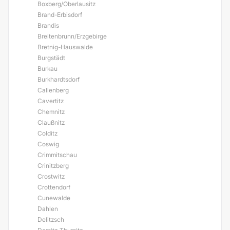
Boxberg/Oberlausitz
Brand-Erbisdorf
Brandis
Breitenbrunn/Erzgebirge
Bretnig-Hauswalde
Burgstädt
Burkau
Burkhardtsdorf
Callenberg
Cavertitz
Chemnitz
Claußnitz
Colditz
Coswig
Crimmitschau
Crinitzberg
Crostwitz
Crottendorf
Cunewalde
Dahlen
Delitzsch