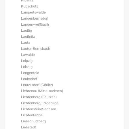
Krostitz
Kubschütz
Lampertswalde
Langenbernsdorf
Langenweißbach
Laußig
Laußnitz
Lauta
Lauter-Bernsbach
Lawalde
Leipzig
Leisnig
Lengenfeld
Leubsdorf
Leutersdorf (Görlitz)
Lichtenau (Mittelsachsen)
Lichtenberg (Bautzen)
Lichtenberg/Erzgebirge
Lichtenstein/Sachsen
Lichtentanne
Liebschützberg
Liebstadt