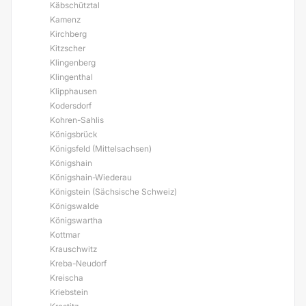
Käbschütztal
Kamenz
Kirchberg
Kitzscher
Klingenberg
Klingenthal
Klipphausen
Kodersdorf
Kohren-Sahlis
Königsbrück
Königsfeld (Mittelsachsen)
Königshain
Königshain-Wiederau
Königstein (Sächsische Schweiz)
Königswalde
Königswartha
Kottmar
Krauschwitz
Kreba-Neudorf
Kreischa
Kriebstein