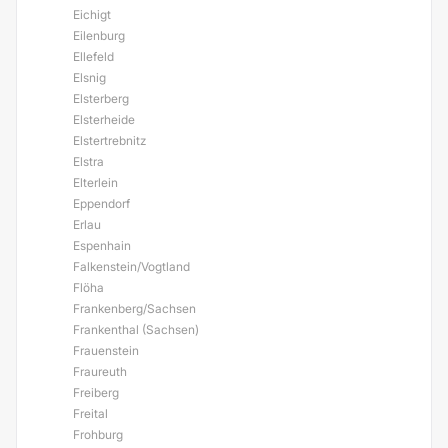
Eichigt
Eilenburg
Ellefeld
Elsnig
Elsterberg
Elsterheide
Elstertrebnitz
Elstra
Elterlein
Eppendorf
Erlau
Espenhain
Falkenstein/Vogtland
Flöha
Frankenberg/Sachsen
Frankenthal (Sachsen)
Frauenstein
Fraureuth
Freiberg
Freital
Frohburg