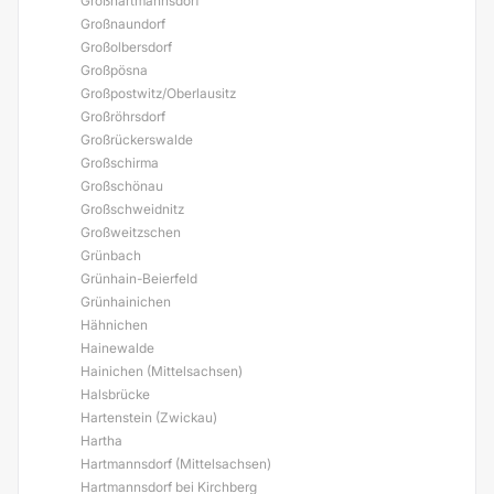
Großhartmannsdorf
Großnaundorf
Großolbersdorf
Großpösna
Großpostwitz/Oberlausitz
Großröhrsdorf
Großrückerswalde
Großschirma
Großschönau
Großschweidnitz
Großweitzschen
Grünbach
Grünhain-Beierfeld
Grünhainichen
Hähnichen
Hainewalde
Hainichen (Mittelsachsen)
Halsbrücke
Hartenstein (Zwickau)
Hartha
Hartmannsdorf (Mittelsachsen)
Hartmannsdorf bei Kirchberg