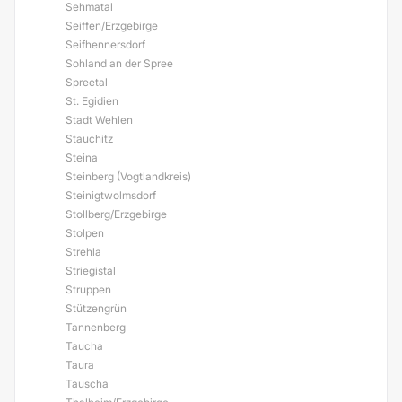
Sehmatal
Seiffen/Erzgebirge
Seifhennersdorf
Sohland an der Spree
Spreetal
St. Egidien
Stadt Wehlen
Stauchitz
Steina
Steinberg (Vogtlandkreis)
Steinigtwolmsdorf
Stollberg/Erzgebirge
Stolpen
Strehla
Striegistal
Struppen
Stützengrün
Tannenberg
Taucha
Taura
Tauscha