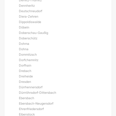
Demitz-Thumitz
Dennheritz
Deutschneudorf
Diera-Zehren
Dippoldiswalde
Döbeln
Doberschau-Gaußig
Doberschütz
Dohma
Dohna
Dommitzsch
Dorfchemnitz
Dorfhain
Drebach
Dreiheide
Dresden
Dürrhennersdorf
Dürrröhrsdorf-Dittersbach
Ebersbach
Ebersbach-Neugersdorf
Ehrenfriedersdorf
Eibenstock