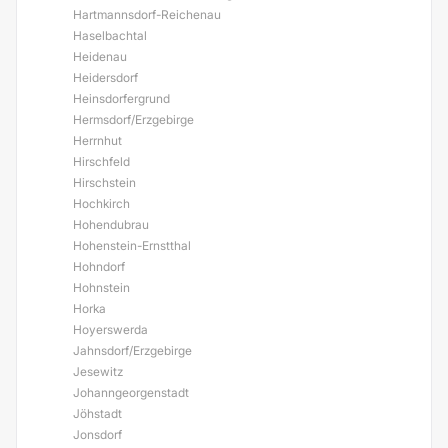
Hartmannsdorf-Reichenau
Haselbachtal
Heidenau
Heidersdorf
Heinsdorfergrund
Hermsdorf/Erzgebirge
Herrnhut
Hirschfeld
Hirschstein
Hochkirch
Hohendubrau
Hohenstein-Ernstthal
Hohndorf
Hohnstein
Horka
Hoyerswerda
Jahnsdorf/Erzgebirge
Jesewitz
Johanngeorgenstadt
Jöhstadt
Jonsdorf