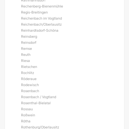
Rathmannsdorf
Rechenberg-Bienenmühle
Regis-Breitingen
Reichenbach im Vogtland
Reichenbach/Oberlausitz
Reinhardtsdorf-Schöna
Reinsberg
Reinsdorf
Remse
Reuth
Riesa
Rietschen
Rochlitz
Röderaue
Rodewisch
Rosenbach
Rosenbach / Vogtland
Rosenthal-Bielatal
Rossau
Roßwein
Rötha
Rothenburg/Oberlausitz