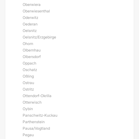
Oberwiera
Oberwiesenthal
Oderwitz
Oederan
Oelsnitz
Oelsnitz/Erzgebirge
Ohorn
Olbernhau
Olbersdorf
Oppach
Oschatz
Oßling
Ostrau
Ostritz
Ottendorf-Okrilla
Otterwisch
Oybin
Panschwitz-Kuckau
Parthenstein
Pausa/Vogtland
Pegau