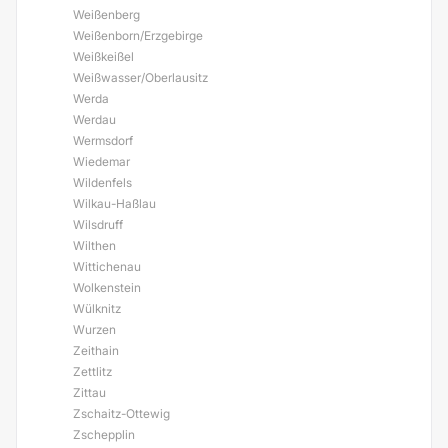
Weißenberg
Weißenborn/Erzgebirge
Weißkeißel
Weißwasser/Oberlausitz
Werda
Werdau
Wermsdorf
Wiedemar
Wildenfels
Wilkau-Haßlau
Wilsdruff
Wilthen
Wittichenau
Wolkenstein
Wülknitz
Wurzen
Zeithain
Zettlitz
Zittau
Zschaitz-Ottewig
Zschepplin