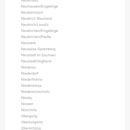
Neuensalz
Neuhausen/Erzgebirge
Neukieritzsch
Neukirch (Bautzen)
Neukirch/Lausitz
Neukirchen/Erzgebirge
Neukirchen/Pleiße
Neumark
Neusalza-Spremberg
Neustadt im Sachsen
Neustadt/Vogtland
Niederau
Niederdorf
Niederfrohna
Niederwiesa
Niederwürschnitz
Niesky
Nossen
Nünchritz
Obergurig
Oberlungwitz
Oberschöna