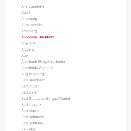
Alle Standorte
Adorf
Altenberg
Altmittweida
Amtsberg
Annaberg-Buchholz
Arnsdorf
Arzberg
Aue
Auerbach (Erzgebirgskreis)
Auerbach/Vogtland
Augustusburg
Bad Brambach
Bad Düben
Bad Elster
Bad Gottleuba-Berggießhübel
Bad Lausick
Bad Muskau
Bad Schandau
Bad Schlema
Bahretal