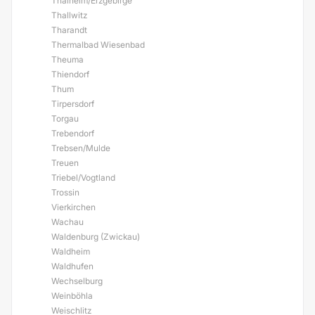
Thalheim/Erzgebirge
Thallwitz
Tharandt
Thermalbad Wiesenbad
Theuma
Thiendorf
Thum
Tirpersdorf
Torgau
Trebendorf
Trebsen/Mulde
Treuen
Triebel/Vogtland
Trossin
Vierkirchen
Wachau
Waldenburg (Zwickau)
Waldheim
Waldhufen
Wechselburg
Weinböhla
Weischlitz