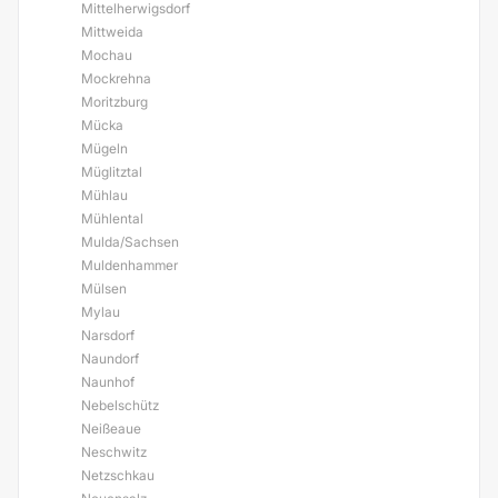
Mittelherwigsdorf
Mittweida
Mochau
Mockrehna
Moritzburg
Mücka
Mügeln
Müglitztal
Mühlau
Mühlental
Mulda/Sachsen
Muldenhammer
Mülsen
Mylau
Narsdorf
Naundorf
Naunhof
Nebelschütz
Neißeaue
Neschwitz
Netzschkau