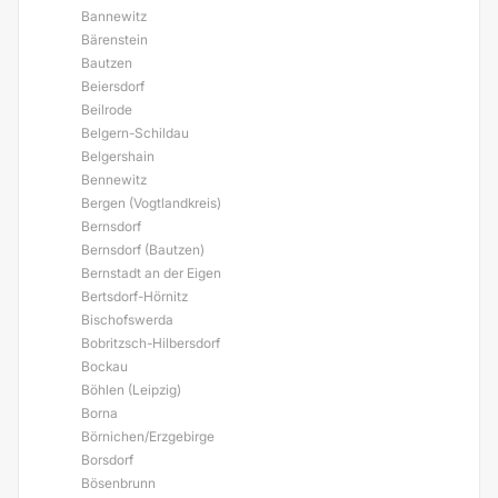
Bannewitz
Bärenstein
Bautzen
Beiersdorf
Beilrode
Belgern-Schildau
Belgershain
Bennewitz
Bergen (Vogtlandkreis)
Bernsdorf
Bernsdorf (Bautzen)
Bernstadt an der Eigen
Bertsdorf-Hörnitz
Bischofswerda
Bobritzsch-Hilbersdorf
Bockau
Böhlen (Leipzig)
Borna
Börnichen/Erzgebirge
Borsdorf
Bösenbrunn