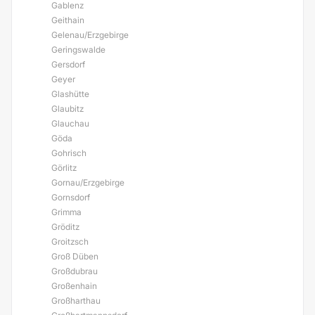
Gablenz
Geithain
Gelenau/Erzgebirge
Geringswalde
Gersdorf
Geyer
Glashütte
Glaubitz
Glauchau
Göda
Gohrisch
Görlitz
Gornau/Erzgebirge
Gornsdorf
Grimma
Gröditz
Groitzsch
Groß Düben
Großdubrau
Großenhain
Großharthau