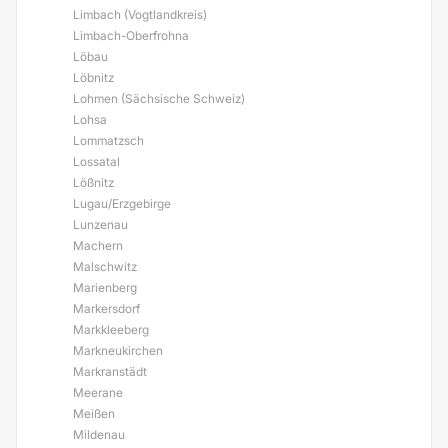
Limbach (Vogtlandkreis)
Limbach-Oberfrohna
Löbau
Löbnitz
Lohmen (Sächsische Schweiz)
Lohsa
Lommatzsch
Lossatal
Lößnitz
Lugau/Erzgebirge
Lunzenau
Machern
Malschwitz
Marienberg
Markersdorf
Markkleeberg
Markneukirchen
Markranstädt
Meerane
Meißen
Mildenau