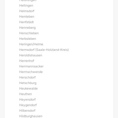
Hellingen
Helmsdorf
Hemleben
Henfstädt
Henneberg
Henschleben
Herbsleben
Heringen/Helme
Hermsdorf (Saale-Holzland-Kreis)
Heroldishausen
Herrenhof
Herrmannsacker
Herrnschwende
Herschdorf
Hetschburg
Heukewalde
Heuthen
Heyersdorf
Heygendorf
Hilbersdorf
Hildburghausen