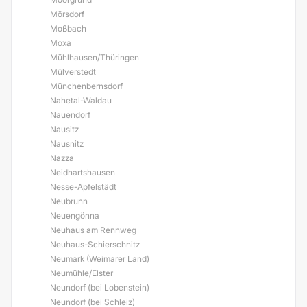
Mörsdorf
Moßbach
Moxa
Mühlhausen/Thüringen
Mülverstedt
Münchenbernsdorf
Nahetal-Waldau
Nauendorf
Nausitz
Nausnitz
Nazza
Neidhartshausen
Nesse-Apfelstädt
Neubrunn
Neuengönna
Neuhaus am Rennweg
Neuhaus-Schierschnitz
Neumark (Weimarer Land)
Neumühle/Elster
Neundorf (bei Lobenstein)
Neundorf (bei Schleiz)