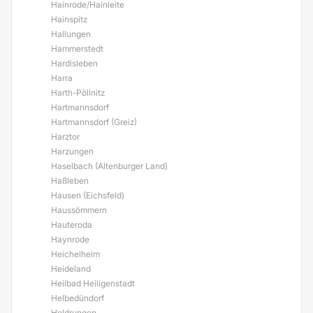
Hainrode/Hainleite
Hainspitz
Hallungen
Hammerstedt
Hardisleben
Harra
Harth-Pöllnitz
Hartmannsdorf
Hartmannsdorf (Greiz)
Harztor
Harzungen
Haselbach (Altenburger Land)
Haßleben
Hausen (Eichsfeld)
Haussömmern
Hauteroda
Haynrode
Heichelheim
Heideland
Heilbad Heiligenstadt
Helbedündorf
Heldrungen