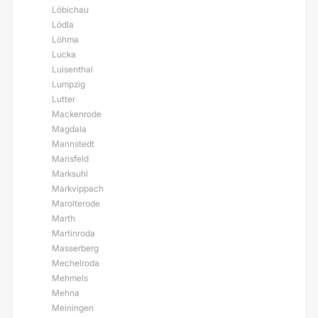
Löbichau
Lödla
Löhma
Lucka
Luisenthal
Lumpzig
Lutter
Mackenrode
Magdala
Mannstedt
Marisfeld
Marksuhl
Markvippach
Marolterode
Marth
Martinroda
Masserberg
Mechelroda
Mehmels
Mehna
Meiningen