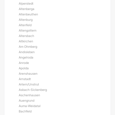
Alperstedt
Altenberga
Altenbeuthen
Altenburg
Altenfeld
Altengottern
Altersbach
Altkirchen
Am Ohmberg
Andisleben
Angelroda
Anrode
Apolda
Arenshausen
Arnstadt
Artern/Unstrut
Asbach-Sickenberg
Aschenhausen
Auengrund
Auma-Weidatal
Bachfeld