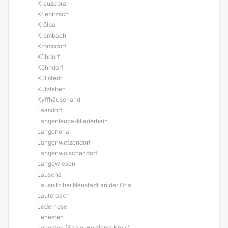
Kreuzebra
Kriebitzsch
Krölpa
Krombach
Kromsdorf
Kühdorf
Kühndorf
Küllstedt
Kutzleben
Kyffhäuserland
Laasdorf
Langenleuba-Niederhain
Langenorla
Langenwetzendorf
Langenwolschendorf
Langewiesen
Lauscha
Lausnitz bei Neustadt an der Orla
Lauterbach
Lederhose
Lehesten
Lehesten (Saale-Holzland-Kreis)