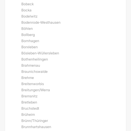
Bobeck
Bocka
Bodelwitz
Bodenrode-Westhausen
Böhlen
Bollberg
Bornhagen
Borxleben
Bösleben-Wüllersleben
Bothenheilingen
Brahmenau
Braunichswalde
Brehme
Breitenworbis
Breitungen/Werra
Bremsnitz
Bretleben
Bruchstedt
Brüheim
Brünn/Thüringer
Brunnhartshausen