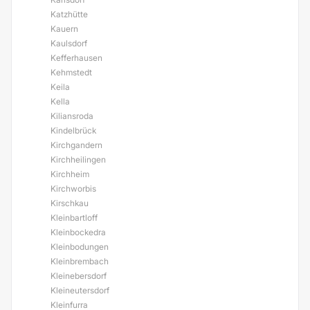
Katzhütte
Kauern
Kaulsdorf
Kefferhausen
Kehmstedt
Keila
Kella
Kiliansroda
Kindelbrück
Kirchgandern
Kirchheilingen
Kirchheim
Kirchworbis
Kirschkau
Kleinbartloff
Kleinbockedra
Kleinbodungen
Kleinbrembach
Kleinebersdorf
Kleineutersdorf
Kleinfurra