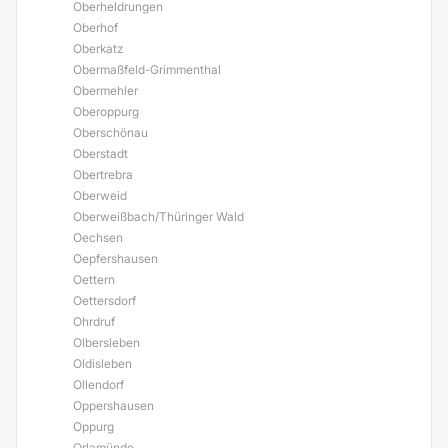
Oberheldrungen
Oberhof
Oberkatz
Obermaßfeld-Grimmenthal
Obermehler
Oberoppurg
Oberschönau
Oberstadt
Obertrebra
Oberweid
Oberweißbach/Thüringer Wald
Oechsen
Oepfershausen
Oettern
Oettersdorf
Ohrdruf
Olbersleben
Oldisleben
Ollendorf
Oppershausen
Oppurg
Orlamünde