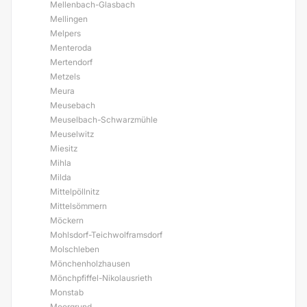
Mellenbach-Glasbach
Mellingen
Melpers
Menteroda
Mertendorf
Metzels
Meura
Meusebach
Meuselbach-Schwarzmühle
Meuselwitz
Miesitz
Mihla
Milda
Mittelpöllnitz
Mittelsömmern
Möckern
Mohlsdorf-Teichwolframsdorf
Molschleben
Mönchenholzhausen
Mönchpfiffel-Nikolausrieth
Monstab
Moorgrund