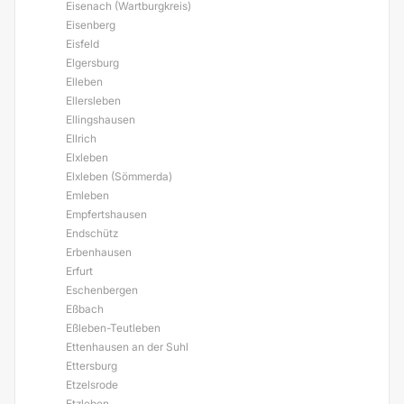
Eisenach (Wartburgkreis)
Eisenberg
Eisfeld
Elgersburg
Elleben
Ellersleben
Ellingshausen
Ellrich
Elxleben
Elxleben (Sömmerda)
Emleben
Empfertshausen
Endschütz
Erbenhausen
Erfurt
Eschenbergen
Eßbach
Eßleben-Teutleben
Ettenhausen an der Suhl
Ettersburg
Etzelsrode
Etzleben