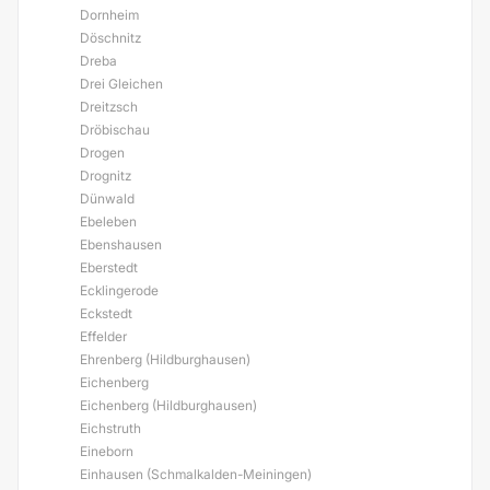
Dornheim
Döschnitz
Dreba
Drei Gleichen
Dreitzsch
Dröbischau
Drogen
Drognitz
Dünwald
Ebeleben
Ebenshausen
Eberstedt
Ecklingerode
Eckstedt
Effelder
Ehrenberg (Hildburghausen)
Eichenberg
Eichenberg (Hildburghausen)
Eichstruth
Eineborn
Einhausen (Schmalkalden-Meiningen)