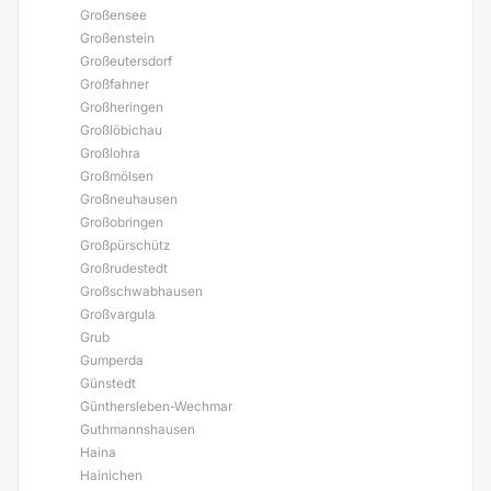
Großensee
Großenstein
Großeutersdorf
Großfahner
Großheringen
Großlöbichau
Großlohra
Großmölsen
Großneuhausen
Großobringen
Großpürschütz
Großrudestedt
Großschwabhausen
Großvargula
Grub
Gumperda
Günstedt
Günthersleben-Wechmar
Guthmannshausen
Haina
Hainichen