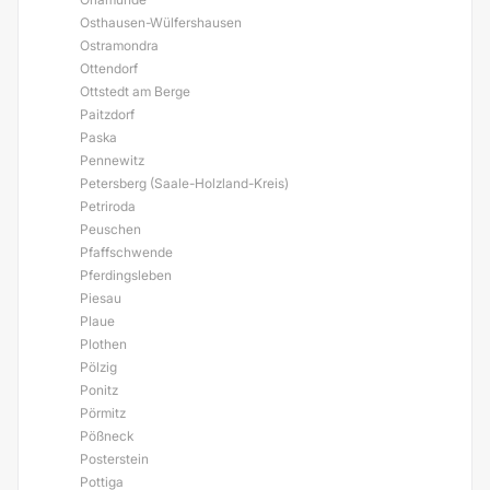
Osthausen-Wülfershausen
Ostramondra
Ottendorf
Ottstedt am Berge
Paitzdorf
Paska
Pennewitz
Petersberg (Saale-Holzland-Kreis)
Petriroda
Peuschen
Pfaffschwende
Pferdingsleben
Piesau
Plaue
Plothen
Pölzig
Ponitz
Pörmitz
Pößneck
Posterstein
Pottiga