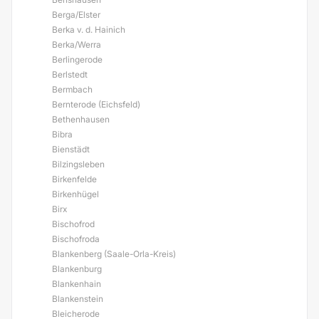
Berga/Elster
Berka v. d. Hainich
Berka/Werra
Berlingerode
Berlstedt
Bermbach
Bernterode (Eichsfeld)
Bethenhausen
Bibra
Bienstädt
Bilzingsleben
Birkenfelde
Birkenhügel
Birx
Bischofrod
Bischofroda
Blankenberg (Saale-Orla-Kreis)
Blankenburg
Blankenhain
Blankenstein
Bleicherode