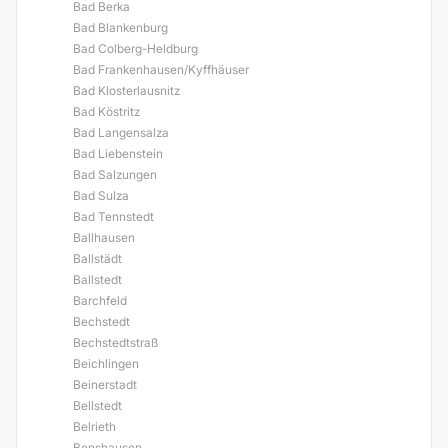
Bad Berka
Bad Blankenburg
Bad Colberg-Heldburg
Bad Frankenhausen/Kyffhäuser
Bad Klosterlausnitz
Bad Köstritz
Bad Langensalza
Bad Liebenstein
Bad Salzungen
Bad Sulza
Bad Tennstedt
Ballhausen
Ballstädt
Ballstedt
Barchfeld
Bechstedt
Bechstedtstraß
Beichlingen
Beinerstadt
Bellstedt
Belrieth
Benshausen