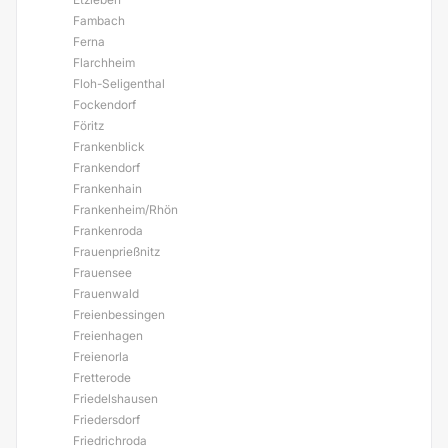
Fambach
Ferna
Flarchheim
Floh-Seligenthal
Fockendorf
Föritz
Frankenblick
Frankendorf
Frankenhain
Frankenheim/Rhön
Frankenroda
Frauenprießnitz
Frauensee
Frauenwald
Freienbessingen
Freienhagen
Freienorla
Fretterode
Friedelshausen
Friedersdorf
Friedrichroda