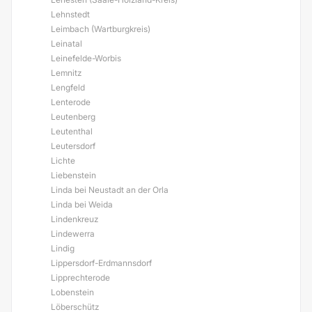
Lehnstedt
Leimbach (Wartburgkreis)
Leinatal
Leinefelde-Worbis
Lemnitz
Lengfeld
Lenterode
Leutenberg
Leutenthal
Leutersdorf
Lichte
Liebenstein
Linda bei Neustadt an der Orla
Linda bei Weida
Lindenkreuz
Lindewerra
Lindig
Lippersdorf-Erdmannsdorf
Lipprechterode
Lobenstein
Löberschütz