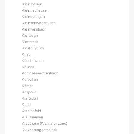
Kleinmölsen
Kleinneuhausen
Kleinobringen
Kleinschwabhausen
Kleinwelsbach
Klettbach
Klettstedt
Kloster Veßra
Knau
Ködderitzsch
Kölleda
Königsee-Rottenbach
Korbußen
Körner
Kospoda
Kraftsdorf
Kraja
Kranichfeld
Krauthausen
Krautheim (Weimarer Land)
Krayenberggemeinde