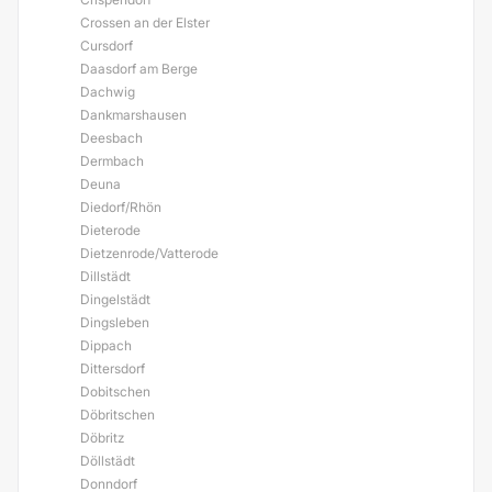
Crossen an der Elster
Cursdorf
Daasdorf am Berge
Dachwig
Dankmarshausen
Deesbach
Dermbach
Deuna
Diedorf/Rhön
Dieterode
Dietzenrode/Vatterode
Dillstädt
Dingelstädt
Dingsleben
Dippach
Dittersdorf
Dobitschen
Döbritschen
Döbritz
Döllstädt
Donndorf