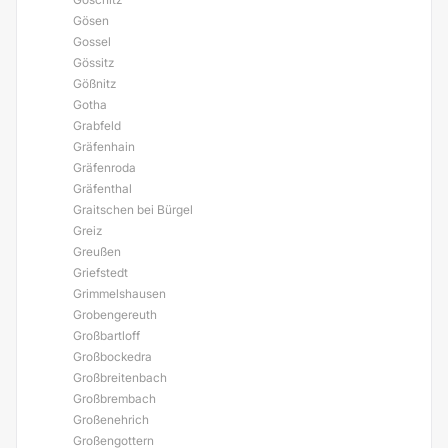
Gösen
Gossel
Gössitz
Gößnitz
Gotha
Grabfeld
Gräfenhain
Gräfenroda
Gräfenthal
Graitschen bei Bürgel
Greiz
Greußen
Griefstedt
Grimmelshausen
Grobengereuth
Großbartloff
Großbockedra
Großbreitenbach
Großbrembach
Großenehrich
Großengottern