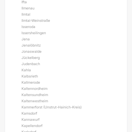
Ifta
Ilmenau
Ilmtal
Ilmtal-Weinstraße
Isseroda
Issersheilingen
Jena
Jenalöbnitz
Jonaswalde
Jückelberg
Judenbach
Kahla
Kalbsrieth
Kallmerode
Kaltennordheim
Kaltensundheim
Kaltenwestheim
Kammerforst (Unstrut-Hainich-Kreis)
Kamsdorf
Kannawurf
Kapellendorf
Karlsdorf