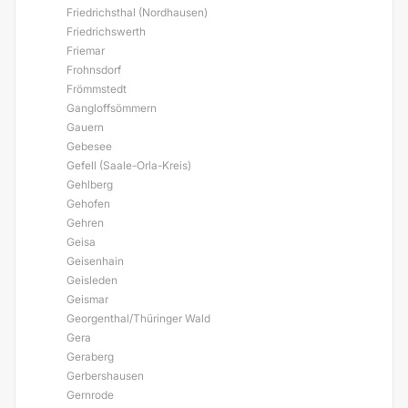
Friedrichsthal (Nordhausen)
Friedrichswerth
Friemar
Frohnsdorf
Frömmstedt
Gangloffsömmern
Gauern
Gebesee
Gefell (Saale-Orla-Kreis)
Gehlberg
Gehofen
Gehren
Geisa
Geisenhain
Geisleden
Geismar
Georgenthal/Thüringer Wald
Gera
Geraberg
Gerbershausen
Gernrode