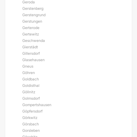
Geroda
Gerstenberg
Gerstengrund
Gerstungen
Gerterode
Gertewitz
Geschwenda
Gierstädt
Gillersdorf
Glasehausen
Gneus
Göhren
Goldbach
Goldisthal
Göllnitz
Golmsdorf
Gompertshausen
Göpfersdorf
Görkwitz
Görsbach
Gorsleben
Göschitz