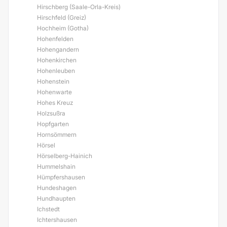
Hirschberg (Saale-Orla-Kreis)
Hirschfeld (Greiz)
Hochheim (Gotha)
Hohenfelden
Hohengandern
Hohenkirchen
Hohenleuben
Hohenstein
Hohenwarte
Hohes Kreuz
Holzsußra
Hopfgarten
Hornsömmern
Hörsel
Hörselberg-Hainich
Hummelshain
Hümpfershausen
Hundeshagen
Hundhaupten
Ichstedt
Ichtershausen