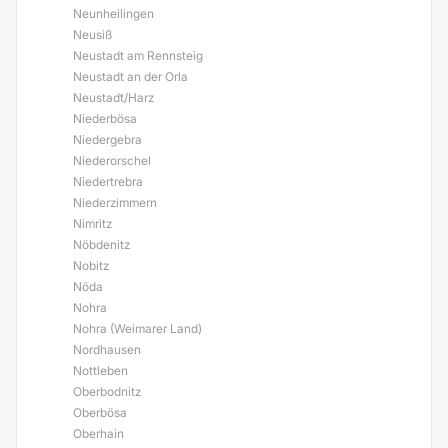
Neunheilingen
Neusiß
Neustadt am Rennsteig
Neustadt an der Orla
Neustadt/Harz
Niederbösa
Niedergebra
Niederorschel
Niedertrebra
Niederzimmern
Nimritz
Nöbdenitz
Nobitz
Nöda
Nohra
Nohra (Weimarer Land)
Nordhausen
Nottleben
Oberbodnitz
Oberbösa
Oberhain