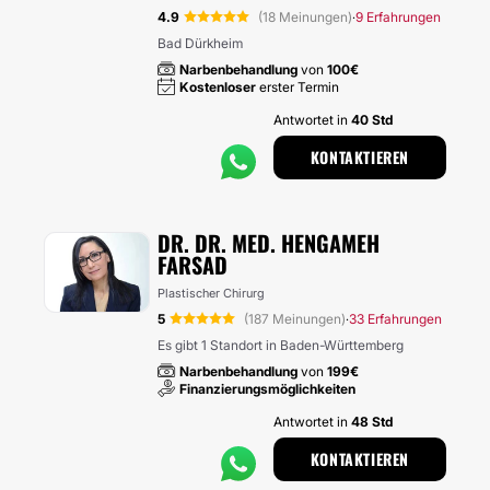
4.9
(18 Meinungen)
9 Erfahrungen
·
Bad Dürkheim
Narbenbehandlung
von
100€
Kostenloser
erster Termin
Antwortet in
40 Std
KONTAKTIEREN
DR. DR. MED. HENGAMEH
FARSAD
Plastischer Chirurg
5
(187 Meinungen)
33 Erfahrungen
·
Es gibt 1 Standort in Baden-Württemberg
Narbenbehandlung
von
199€
Finanzierungsmöglichkeiten
Antwortet in
48 Std
KONTAKTIEREN