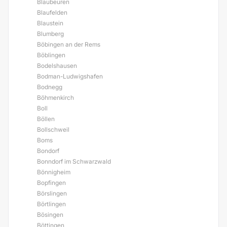
Blaubeuren
Blaufelden
Blaustein
Blumberg
Böbingen an der Rems
Böblingen
Bodelshausen
Bodman-Ludwigshafen
Bodnegg
Böhmenkirch
Boll
Böllen
Bollschweil
Boms
Bondorf
Bonndorf im Schwarzwald
Bönnigheim
Bopfingen
Börslingen
Börtlingen
Bösingen
Böttingen