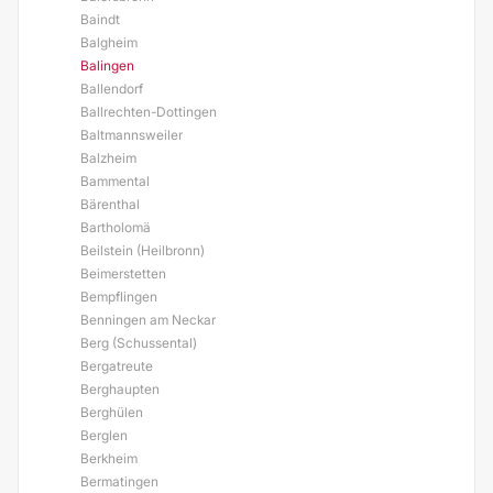
Baindt
Balgheim
Balingen
Ballendorf
Ballrechten-Dottingen
Baltmannsweiler
Balzheim
Bammental
Bärenthal
Bartholomä
Beilstein (Heilbronn)
Beimerstetten
Bempflingen
Benningen am Neckar
Berg (Schussental)
Bergatreute
Berghaupten
Berghülen
Berglen
Berkheim
Bermatingen