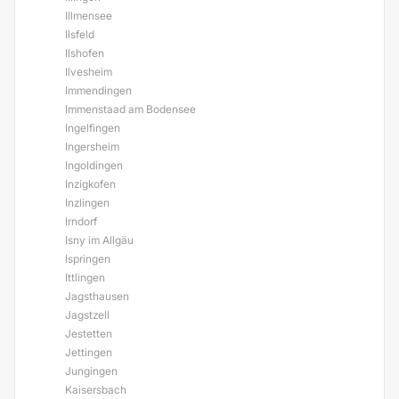
Illmensee
Ilsfeld
Ilshofen
Ilvesheim
Immendingen
Immenstaad am Bodensee
Ingelfingen
Ingersheim
Ingoldingen
Inzigkofen
Inzlingen
Irndorf
Isny im Allgäu
Ispringen
Ittlingen
Jagsthausen
Jagstzell
Jestetten
Jettingen
Jungingen
Kaisersbach