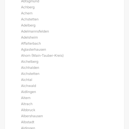
Abtsgmünd
Achberg
Achern
Achstetten
Adelberg
Adelmannsfelden
Adelsheim
Affalterbach
Aglasterhausen
Ahorn (Main-Tauber-Kreis)
Aichelberg
Aichhalden
Aichstetten
Aichtal
Aichwald
Aidlingen
Aitern
Aitrach
Albbruck
Albershausen
Albstadt
Aldingen