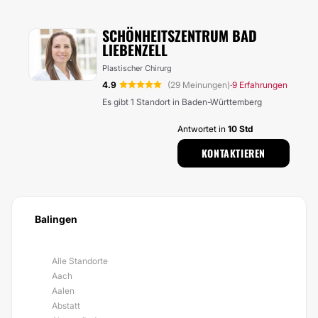
SCHÖNHEITSZENTRUM BAD
LIEBENZELL
Plastischer Chirurg
4.9
(29 Meinungen)
9 Erfahrungen
·
Es gibt 1 Standort in Baden-Württemberg
Antwortet in
10 Std
KONTAKTIEREN
Balingen
Alle Standorte
Aach
Aalen
Abstatt