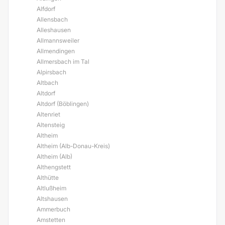
Alfdorf
Allensbach
Alleshausen
Allmannsweiler
Allmendingen
Allmersbach im Tal
Alpirsbach
Altbach
Altdorf
Altdorf (Böblingen)
Altenriet
Altensteig
Altheim
Altheim (Alb-Donau-Kreis)
Altheim (Alb)
Althengstett
Althütte
Altlußheim
Altshausen
Ammerbuch
Amstetten