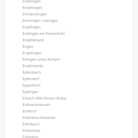
Emeringen
Emerkingen
Emmendingen
Emmingen-Liptingen
Empfingen
Endingen am Kaiserstuhl
Engelsbrand
Engen
Engstingen
Eningen unter Achalm
Enzklösterle
Epfenbach
Epfendorf
Eppelheim
Eppingen
Erbach (Alb-Donau-Kreis)
Erdmannhausen
Eriskirch
Erkenbrechtsweiler
Erlenbach
Erlenmoos
Erligheim