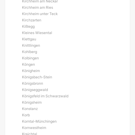
Kirchheim am Neckar
Kirchheim am Ries
Kirchheim unter Teck
Kirchzarten
Kißlegg
Kleines Wiesental
Klettgau
Knittlingen
Kohlberg
Kolbingen
Köngen
Königheim
Königsbach-Stein
Königsbronn
Königseggwald
Königsfeld im Schwarzwald
Königsheim
Konstanz
Korb
Korntal-Münchingen
Kornwestheim
Kraichtal