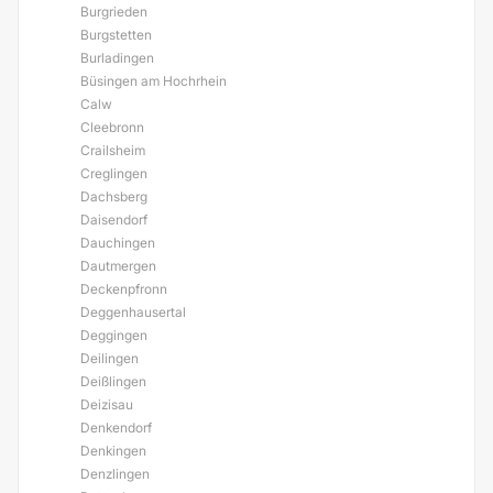
Burgrieden
Burgstetten
Burladingen
Büsingen am Hochrhein
Calw
Cleebronn
Crailsheim
Creglingen
Dachsberg
Daisendorf
Dauchingen
Dautmergen
Deckenpfronn
Deggenhausertal
Deggingen
Deilingen
Deißlingen
Deizisau
Denkendorf
Denkingen
Denzlingen