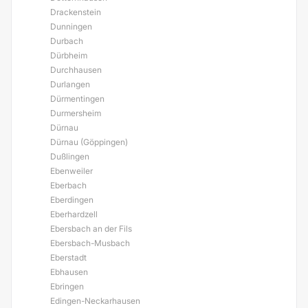
Drackenstein
Dunningen
Durbach
Dürbheim
Durchhausen
Durlangen
Dürmentingen
Durmersheim
Dürnau
Dürnau (Göppingen)
Dußlingen
Ebenweiler
Eberbach
Eberdingen
Eberhardzell
Ebersbach an der Fils
Ebersbach-Musbach
Eberstadt
Ebhausen
Ebringen
Edingen-Neckarhausen