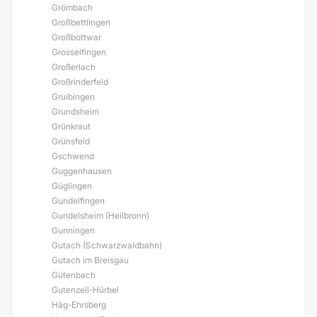
Grömbach
Großbettlingen
Großbottwar
Grosselfingen
Großerlach
Großrinderfeld
Gruibingen
Grundsheim
Grünkraut
Grünsfeld
Gschwend
Guggenhausen
Güglingen
Gundelfingen
Gundelsheim (Heilbronn)
Gunningen
Gutach (Schwarzwaldbahn)
Gutach im Breisgau
Gütenbach
Gutenzell-Hürbel
Häg-Ehrsberg