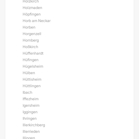
Holzkirch
Holzmaden
Höpfingen
Horb am Neckar
Horben
Horgenzell
Hornberg
Hoßkirch
Hüffenhardt
Hüfingen
Hügelsheim
Hülben
Hüttisheim
Hüttlingen
Ibach
Iffezheim
Igersheim
Iggingen
Ihringen
Illerkirchberg
Illerrieden
Illingen