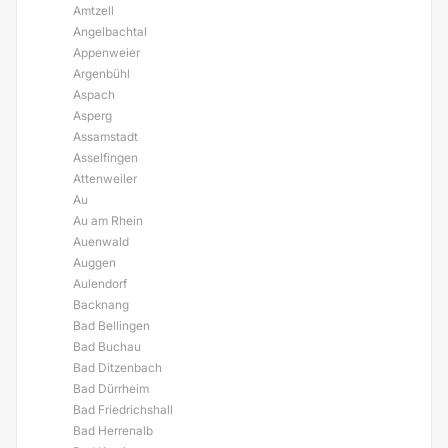
Amtzell
Angelbachtal
Appenweier
Argenbühl
Aspach
Asperg
Assamstadt
Asselfingen
Attenweiler
Au
Au am Rhein
Auenwald
Auggen
Aulendorf
Backnang
Bad Bellingen
Bad Buchau
Bad Ditzenbach
Bad Dürrheim
Bad Friedrichshall
Bad Herrenalb