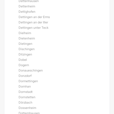
Dettenhausen
Dettenheim
Dettighofen
Dettingen an der Erms
Dettingen an der Iller
Dettingen unter Teck
Dielheim
Dietenheim
Dietingen
Dischingen
Ditzingen
Dobel
Dogern
Donaueschingen
Donzdorf
Dormettingen
Dornhan
Dornstadt
Dornstetten
Dörzbach
Dossenheim
Dotternhausen