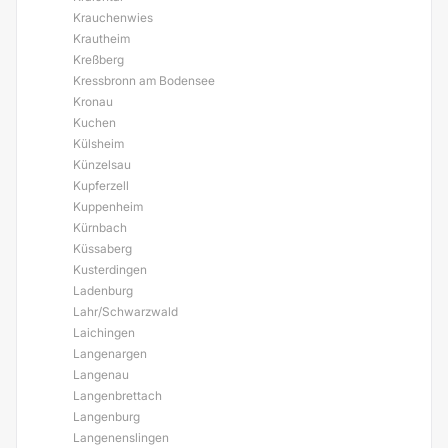
Krauchenwies
Krautheim
Kreßberg
Kressbronn am Bodensee
Kronau
Kuchen
Külsheim
Künzelsau
Kupferzell
Kuppenheim
Kürnbach
Küssaberg
Kusterdingen
Ladenburg
Lahr/Schwarzwald
Laichingen
Langenargen
Langenau
Langenbrettach
Langenburg
Langenenslingen