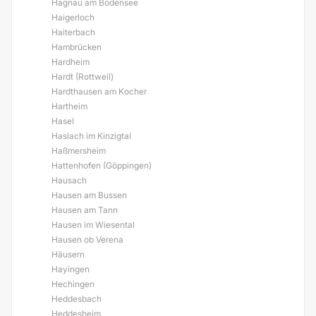
Hagnau am Bodensee
Haigerloch
Haiterbach
Hambrücken
Hardheim
Hardt (Rottweil)
Hardthausen am Kocher
Hartheim
Hasel
Haslach im Kinzigtal
Haßmersheim
Hattenhofen (Göppingen)
Hausach
Hausen am Bussen
Hausen am Tann
Hausen im Wiesental
Hausen ob Verena
Häusern
Hayingen
Hechingen
Heddesbach
Heddesheim