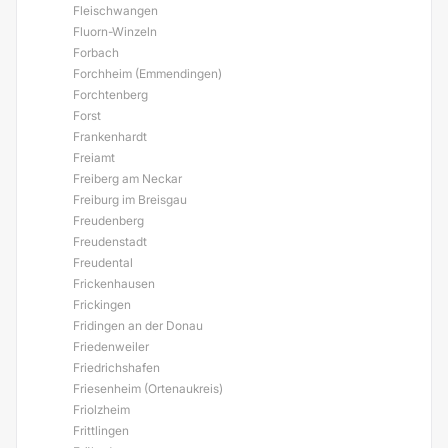
Fleischwangen
Fluorn-Winzeln
Forbach
Forchheim (Emmendingen)
Forchtenberg
Forst
Frankenhardt
Freiamt
Freiberg am Neckar
Freiburg im Breisgau
Freudenberg
Freudenstadt
Freudental
Frickenhausen
Frickingen
Fridingen an der Donau
Friedenweiler
Friedrichshafen
Friesenheim (Ortenaukreis)
Friolzheim
Frittlingen