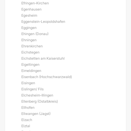
Efringen-Kirchen
Egenhausen
Egesheim
Eggenstein-Leopoldshafen
Eggingen
Ehingen (Donau)
Ehningen
Ehrenkirchen
Eichstegen
Eichstetten am Kaiserstuhl
Eigeltingen
Eimeldingen
Eisenbach (Hochschwarzwald)
Eisingen
Eislingen/ Fils
Elchesheim-Illingen
Ellenberg (Ostalbkreis)
Ellhofen
Ellwangen (Jagst)
Elzach
Elztal