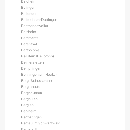
Balgheim
Balingen
Ballendorf
Ballrechten-Dottingen
Baltmannsweiler
Balzheim
Bammental
Bärenthal
Bartholomä
Beilstein (Heilbronn)
Beimerstetten
Bempflingen
Benningen am Neckar
Berg (Schussental)
Bergatreute
Berghaupten
Berghülen
Berglen
Berkheim
Bermatingen
Bernau im Schwarzwald
Bernstadt