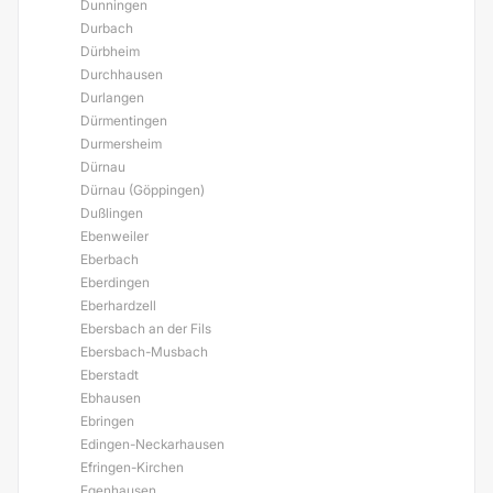
Dunningen
Durbach
Dürbheim
Durchhausen
Durlangen
Dürmentingen
Durmersheim
Dürnau
Dürnau (Göppingen)
Dußlingen
Ebenweiler
Eberbach
Eberdingen
Eberhardzell
Ebersbach an der Fils
Ebersbach-Musbach
Eberstadt
Ebhausen
Ebringen
Edingen-Neckarhausen
Efringen-Kirchen
Egenhausen