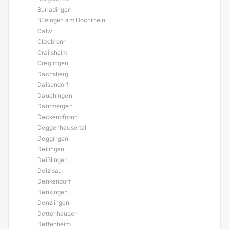
Burladingen
Büsingen am Hochrhein
Calw
Cleebronn
Crailsheim
Creglingen
Dachsberg
Daisendorf
Dauchingen
Dautmergen
Deckenpfronn
Deggenhausertal
Deggingen
Deilingen
Deißlingen
Deizisau
Denkendorf
Denkingen
Denzlingen
Dettenhausen
Dettenheim