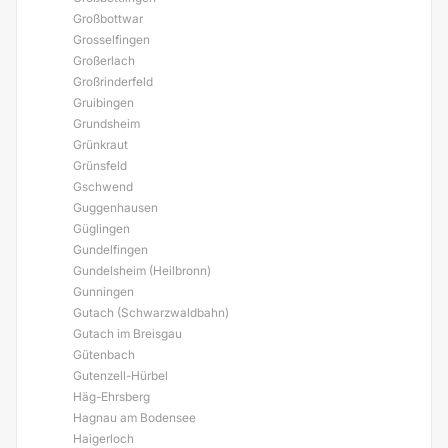
Großbottwar
Grosselfingen
Großerlach
Großrinderfeld
Gruibingen
Grundsheim
Grünkraut
Grünsfeld
Gschwend
Guggenhausen
Güglingen
Gundelfingen
Gundelsheim (Heilbronn)
Gunningen
Gutach (Schwarzwaldbahn)
Gutach im Breisgau
Gütenbach
Gutenzell-Hürbel
Häg-Ehrsberg
Hagnau am Bodensee
Haigerloch