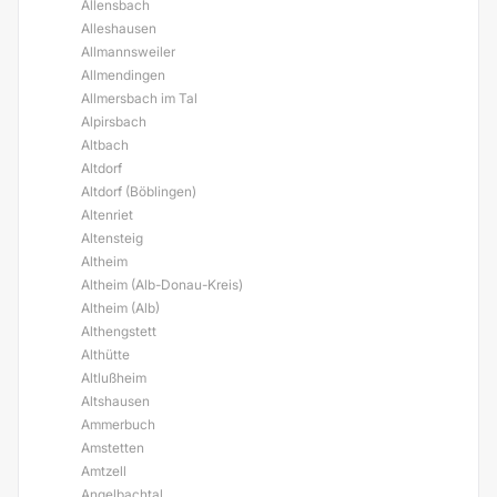
Allensbach
Alleshausen
Allmannsweiler
Allmendingen
Allmersbach im Tal
Alpirsbach
Altbach
Altdorf
Altdorf (Böblingen)
Altenriet
Altensteig
Altheim
Altheim (Alb-Donau-Kreis)
Altheim (Alb)
Althengstett
Althütte
Altlußheim
Altshausen
Ammerbuch
Amstetten
Amtzell
Angelbachtal