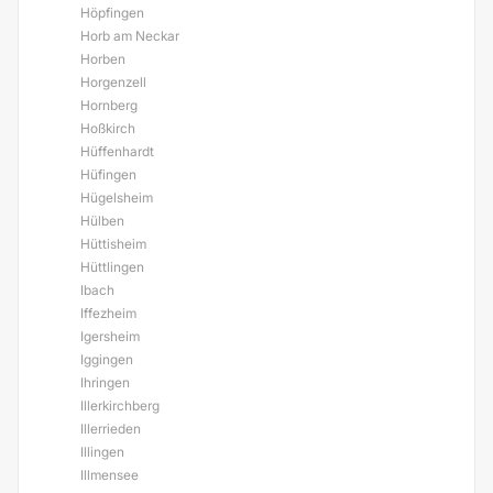
Höpfingen
Horb am Neckar
Horben
Horgenzell
Hornberg
Hoßkirch
Hüffenhardt
Hüfingen
Hügelsheim
Hülben
Hüttisheim
Hüttlingen
Ibach
Iffezheim
Igersheim
Iggingen
Ihringen
Illerkirchberg
Illerrieden
Illingen
Illmensee