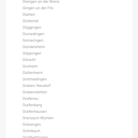
Giengen an der Brenz
Gingen an der Fils
Glatten
Glottertal
Göggingen
Gomadingen
Gomaringen
Gondelsheim
Göppingen
Görwihl
Gosheim
Gottenheim
Gottmadingen
Graben-Neudorf
Grabenstetten
Grafenau
Grafenberg
Grafenhausen
Grenzach-Wyhlen
Griesingen
Grömbach
Großbettlingen