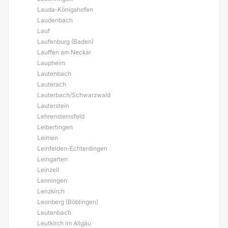
Lauda-Königshofen
Laudenbach
Lauf
Laufenburg (Baden)
Lauffen am Neckar
Laupheim
Lautenbach
Lauterach
Lauterbach/Schwarzwald
Lauterstein
Lehrensteinsfeld
Leibertingen
Leimen
Leinfelden-Echterdingen
Leingarten
Leinzell
Lenningen
Lenzkirch
Leonberg (Böblingen)
Leutenbach
Leutkirch im Allgäu