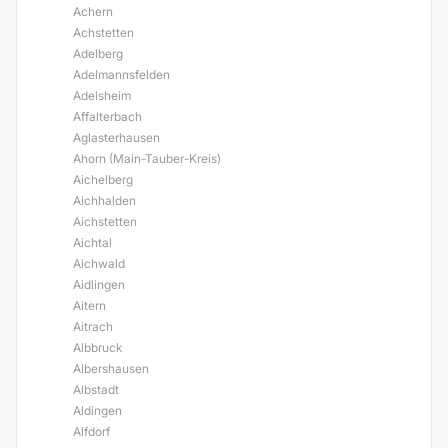
Achern
Achstetten
Adelberg
Adelmannsfelden
Adelsheim
Affalterbach
Aglasterhausen
Ahorn (Main-Tauber-Kreis)
Aichelberg
Aichhalden
Aichstetten
Aichtal
Aichwald
Aidlingen
Aitern
Aitrach
Albbruck
Albershausen
Albstadt
Aldingen
Alfdorf