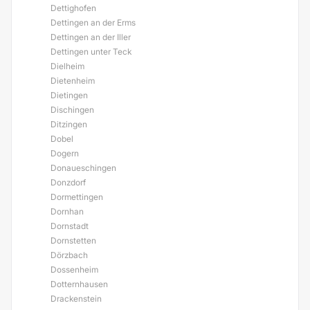
Dettighofen
Dettingen an der Erms
Dettingen an der Iller
Dettingen unter Teck
Dielheim
Dietenheim
Dietingen
Dischingen
Ditzingen
Dobel
Dogern
Donaueschingen
Donzdorf
Dormettingen
Dornhan
Dornstadt
Dornstetten
Dörzbach
Dossenheim
Dotternhausen
Drackenstein