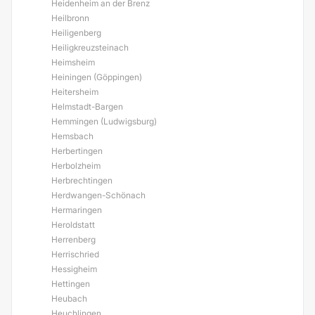
Heidenheim an der Brenz
Heilbronn
Heiligenberg
Heiligkreuzsteinach
Heimsheim
Heiningen (Göppingen)
Heitersheim
Helmstadt-Bargen
Hemmingen (Ludwigsburg)
Hemsbach
Herbertingen
Herbolzheim
Herbrechtingen
Herdwangen-Schönach
Hermaringen
Heroldstatt
Herrenberg
Herrischried
Hessigheim
Hettingen
Heubach
Heuchlingen