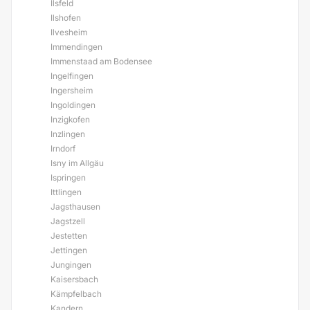
Ilsfeld
Ilshofen
Ilvesheim
Immendingen
Immenstaad am Bodensee
Ingelfingen
Ingersheim
Ingoldingen
Inzigkofen
Inzlingen
Irndorf
Isny im Allgäu
Ispringen
Ittlingen
Jagsthausen
Jagstzell
Jestetten
Jettingen
Jungingen
Kaisersbach
Kämpfelbach
Kandern