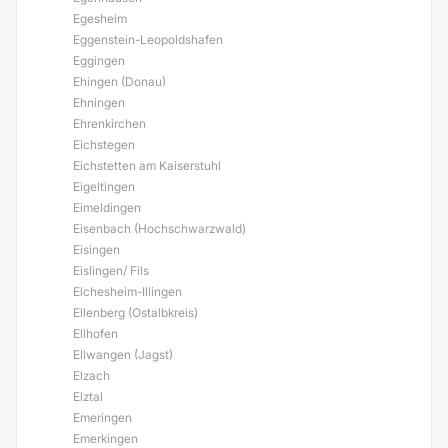
Egesheim
Eggenstein-Leopoldshafen
Eggingen
Ehingen (Donau)
Ehningen
Ehrenkirchen
Eichstegen
Eichstetten am Kaiserstuhl
Eigeltingen
Eimeldingen
Eisenbach (Hochschwarzwald)
Eisingen
Eislingen/ Fils
Elchesheim-Illingen
Ellenberg (Ostalbkreis)
Ellhofen
Ellwangen (Jagst)
Elzach
Elztal
Emeringen
Emerkingen