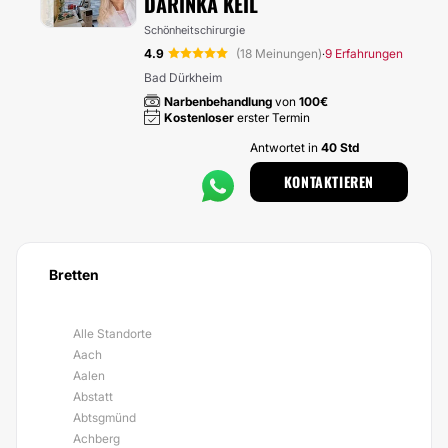
DARINKA KEIL
Schönheitschirurgie
4.9
(18 Meinungen)
9 Erfahrungen
·
Bad Dürkheim
Narbenbehandlung
von
100€
Kostenloser
erster Termin
Antwortet in
40 Std
KONTAKTIEREN
Bretten
Alle Standorte
Aach
Aalen
Abstatt
Abtsgmünd
Achberg