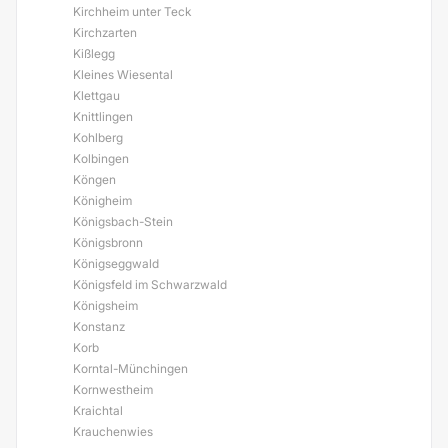
Kirchheim unter Teck
Kirchzarten
Kißlegg
Kleines Wiesental
Klettgau
Knittlingen
Kohlberg
Kolbingen
Köngen
Königheim
Königsbach-Stein
Königsbronn
Königseggwald
Königsfeld im Schwarzwald
Königsheim
Konstanz
Korb
Korntal-Münchingen
Kornwestheim
Kraichtal
Krauchenwies