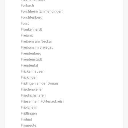
Forbach
Forchheim (Emmendingen)
Forchtenberg
Forst
Frankenhardt
Freiamt
Freiberg am Neckar
Freiburg im Breisgau
Freudenberg
Freudenstadt
Freudental
Frickenhausen
Frickingen
Fridingen an der Donau
Friedenweiler
Friedrichshafen
Friesenheim (Ortenaukreis)
Friolzheim
Frittlingen
Fröhnd
Fronreute