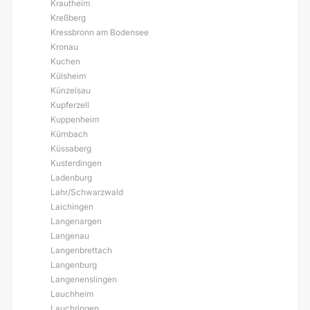
Krautheim
Kreßberg
Kressbronn am Bodensee
Kronau
Kuchen
Külsheim
Künzelsau
Kupferzell
Kuppenheim
Kürnbach
Küssaberg
Kusterdingen
Ladenburg
Lahr/Schwarzwald
Laichingen
Langenargen
Langenau
Langenbrettach
Langenburg
Langenenslingen
Lauchheim
Lauchringen