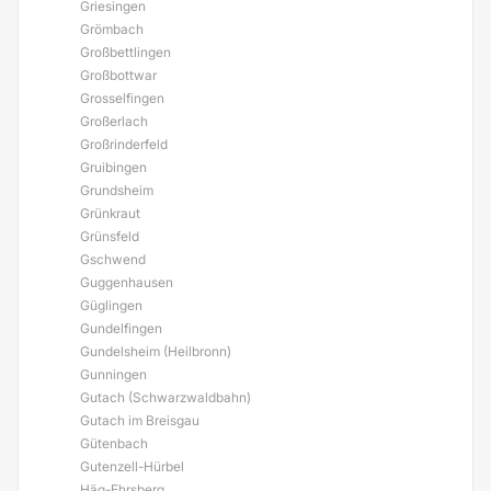
Griesingen
Grömbach
Großbettlingen
Großbottwar
Grosselfingen
Großerlach
Großrinderfeld
Gruibingen
Grundsheim
Grünkraut
Grünsfeld
Gschwend
Guggenhausen
Güglingen
Gundelfingen
Gundelsheim (Heilbronn)
Gunningen
Gutach (Schwarzwaldbahn)
Gutach im Breisgau
Gütenbach
Gutenzell-Hürbel
Häg-Ehrsberg