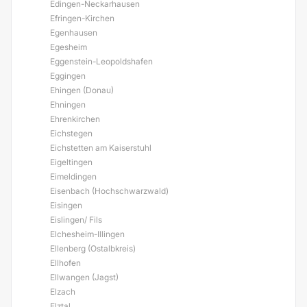
Edingen-Neckarhausen
Efringen-Kirchen
Egenhausen
Egesheim
Eggenstein-Leopoldshafen
Eggingen
Ehingen (Donau)
Ehningen
Ehrenkirchen
Eichstegen
Eichstetten am Kaiserstuhl
Eigeltingen
Eimeldingen
Eisenbach (Hochschwarzwald)
Eisingen
Eislingen/ Fils
Elchesheim-Illingen
Ellenberg (Ostalbkreis)
Ellhofen
Ellwangen (Jagst)
Elzach
Elztal