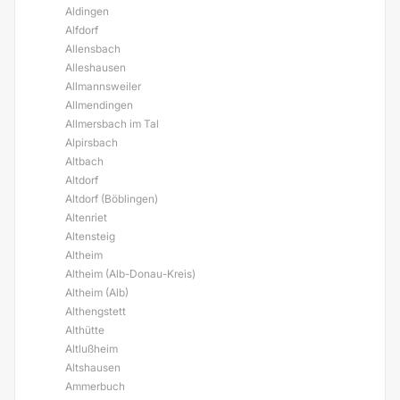
Aldingen
Alfdorf
Allensbach
Alleshausen
Allmannsweiler
Allmendingen
Allmersbach im Tal
Alpirsbach
Altbach
Altdorf
Altdorf (Böblingen)
Altenriet
Altensteig
Altheim
Altheim (Alb-Donau-Kreis)
Altheim (Alb)
Althengstett
Althütte
Altlußheim
Altshausen
Ammerbuch