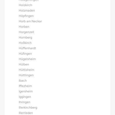
Holzkirch
Holzmaden
Höpfingen
Horb am Neckar
Horben
Horgenzell
Hornberg
Hoßkirch
Hüffenhardt
Hüfingen
Hügelsheim
Hülben
Hüttisheim
Hüttlingen
Ibach
Iffezheim
Igersheim
Iggingen
Ihringen
Illerkirchberg
Illerrieden