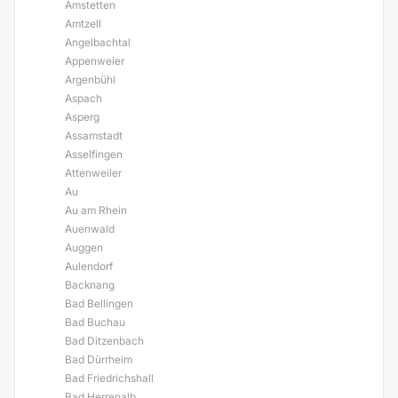
Amstetten
Amtzell
Angelbachtal
Appenweier
Argenbühl
Aspach
Asperg
Assamstadt
Asselfingen
Attenweiler
Au
Au am Rhein
Auenwald
Auggen
Aulendorf
Backnang
Bad Bellingen
Bad Buchau
Bad Ditzenbach
Bad Dürrheim
Bad Friedrichshall
Bad Herrenalb