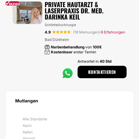
PRIVATE HAUTARZT &
LASERPRAXIS DR. MED.
DARINKA KEIL
Schönheitschirurgie
4.9
(18 Meinungen)
9 Erfahrungen
·
Bad Dürkheim
Narbenbehandlung
von
100€
Kostenloser
erster Termin
Antwortet in
40 Std
KONTAKTIEREN
Mutlangen
Alle Standorte
Aach
Aalen
Abstatt