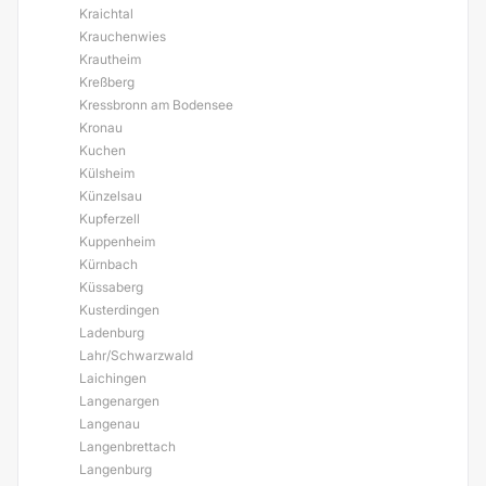
Kraichtal
Krauchenwies
Krautheim
Kreßberg
Kressbronn am Bodensee
Kronau
Kuchen
Külsheim
Künzelsau
Kupferzell
Kuppenheim
Kürnbach
Küssaberg
Kusterdingen
Ladenburg
Lahr/Schwarzwald
Laichingen
Langenargen
Langenau
Langenbrettach
Langenburg