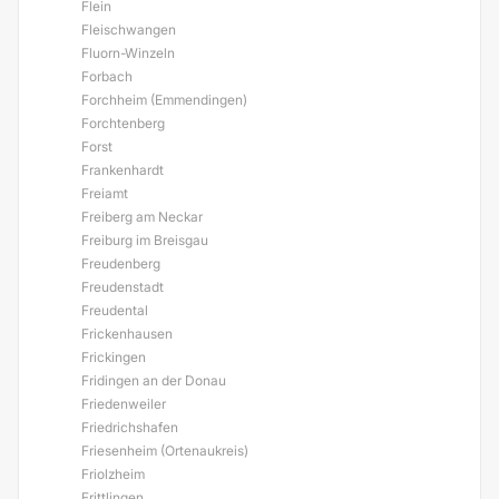
Flein
Fleischwangen
Fluorn-Winzeln
Forbach
Forchheim (Emmendingen)
Forchtenberg
Forst
Frankenhardt
Freiamt
Freiberg am Neckar
Freiburg im Breisgau
Freudenberg
Freudenstadt
Freudental
Frickenhausen
Frickingen
Fridingen an der Donau
Friedenweiler
Friedrichshafen
Friesenheim (Ortenaukreis)
Friolzheim
Frittlingen