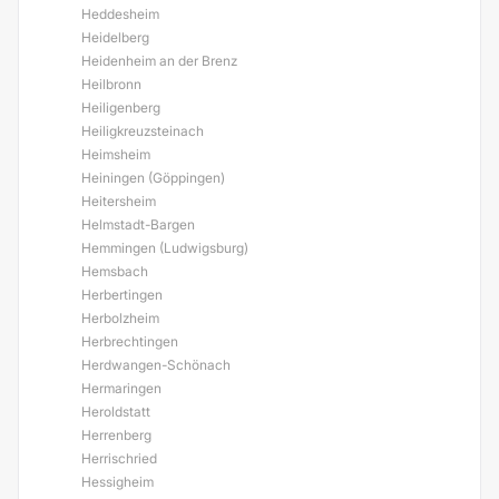
Heddesheim
Heidelberg
Heidenheim an der Brenz
Heilbronn
Heiligenberg
Heiligkreuzsteinach
Heimsheim
Heiningen (Göppingen)
Heitersheim
Helmstadt-Bargen
Hemmingen (Ludwigsburg)
Hemsbach
Herbertingen
Herbolzheim
Herbrechtingen
Herdwangen-Schönach
Hermaringen
Heroldstatt
Herrenberg
Herrischried
Hessigheim