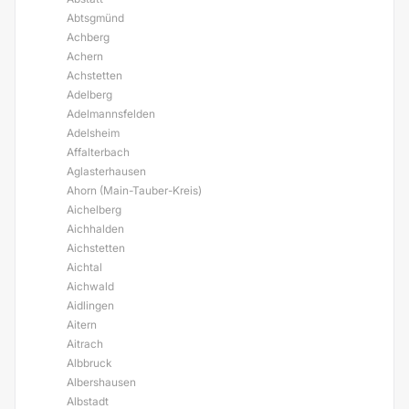
Abtsgmünd
Achberg
Achern
Achstetten
Adelberg
Adelmannsfelden
Adelsheim
Affalterbach
Aglasterhausen
Ahorn (Main-Tauber-Kreis)
Aichelberg
Aichhalden
Aichstetten
Aichtal
Aichwald
Aidlingen
Aitern
Aitrach
Albbruck
Albershausen
Albstadt