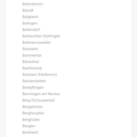
Baiersbronn
Baindt
Balgheim
Balingen
Ballendorf
Ballrechten-Dottingen
Baltmannsweiler
Balzheim
Bammental
Bärenthal
Bartholomä
Beilstein (Heilbronn)
Beimerstetten
Bempflingen
Benningen am Neckar
Berg (Schussental)
Bergatreute
Berghaupten
Berghülen
Berglen
Berkheim