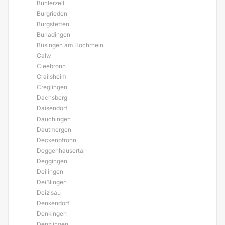
Bühlerzell
Burgrieden
Burgstetten
Burladingen
Büsingen am Hochrhein
Calw
Cleebronn
Crailsheim
Creglingen
Dachsberg
Daisendorf
Dauchingen
Dautmergen
Deckenpfronn
Deggenhausertal
Deggingen
Deilingen
Deißlingen
Deizisau
Denkendorf
Denkingen
Denzlingen