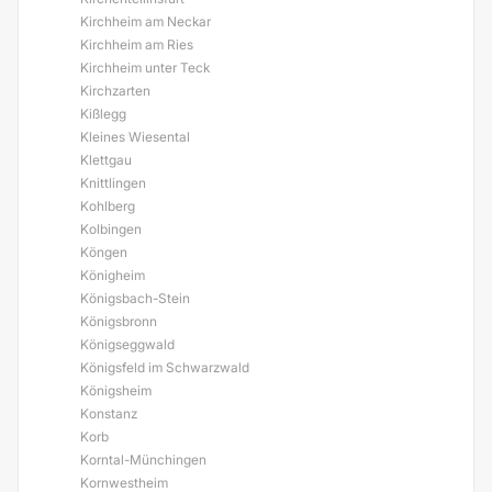
Kirchheim am Neckar
Kirchheim am Ries
Kirchheim unter Teck
Kirchzarten
Kißlegg
Kleines Wiesental
Klettgau
Knittlingen
Kohlberg
Kolbingen
Köngen
Königheim
Königsbach-Stein
Königsbronn
Königseggwald
Königsfeld im Schwarzwald
Königsheim
Konstanz
Korb
Korntal-Münchingen
Kornwestheim