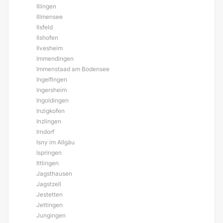
Illingen
Illmensee
Ilsfeld
Ilshofen
Ilvesheim
Immendingen
Immenstaad am Bodensee
Ingelfingen
Ingersheim
Ingoldingen
Inzigkofen
Inzlingen
Irndorf
Isny im Allgäu
Ispringen
Ittlingen
Jagsthausen
Jagstzell
Jestetten
Jettingen
Jungingen