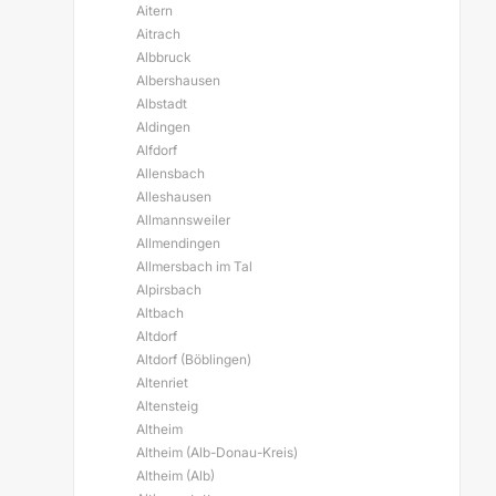
Aitern
Aitrach
Albbruck
Albershausen
Albstadt
Aldingen
Alfdorf
Allensbach
Alleshausen
Allmannsweiler
Allmendingen
Allmersbach im Tal
Alpirsbach
Altbach
Altdorf
Altdorf (Böblingen)
Altenriet
Altensteig
Altheim
Altheim (Alb-Donau-Kreis)
Altheim (Alb)