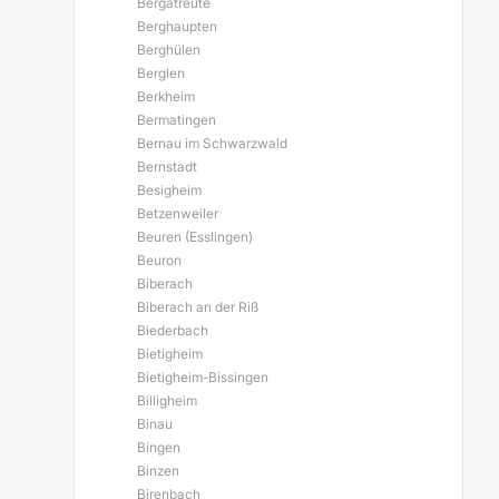
Bergatreute
Berghaupten
Berghülen
Berglen
Berkheim
Bermatingen
Bernau im Schwarzwald
Bernstadt
Besigheim
Betzenweiler
Beuren (Esslingen)
Beuron
Biberach
Biberach an der Riß
Biederbach
Bietigheim
Bietigheim-Bissingen
Billigheim
Binau
Bingen
Binzen
Birenbach