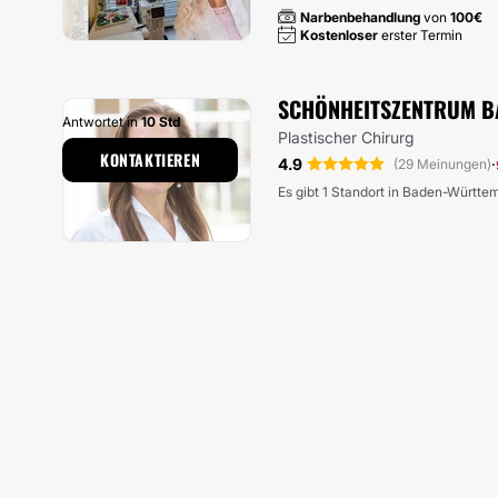
Narbenbehandlung
von
100€
Kostenloser
erster Termin
SCHÖNHEITSZENTRUM BA
Antwortet in
10 Std
Plastischer Chirurg
KONTAKTIEREN
4.9
·
(29 Meinungen)
Es gibt 1 Standort in Baden-Württe