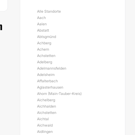
Alle Standorte
Aach
n
Aalen
Abstatt
Abtsgmünd
Achberg
Achern
Achstetten
Adelberg
Adelmannsfelden
Adelsheim
Affalterbach
Aglasterhausen
Ahorn (Main-Tauber-Kreis)
Aichelberg
Aichhalden
Aichstetten
Aichtal
Aichwald
Aidlingen