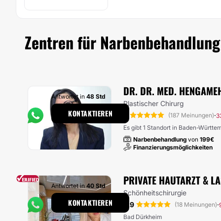
Zentren für Narbenbehandlung
DR. DR. MED. HENGAME
Antwortet in
48 Std
Plastischer Chirurg
KONTAKTIEREN
5
·
(187 Meinungen)
3
Es gibt 1 Standort in Baden-Württe
Narbenbehandlung
von
199€
Finanzierungsmöglichkeiten
PRIVATE HAUTARZT & LA
Antwortet in
40 Std
Schönheitschirurgie
KONTAKTIEREN
4.9
·
(18 Meinungen)
Bad Dürkheim