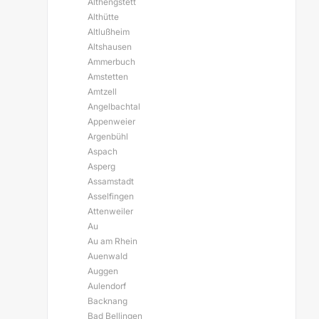
Althengstett
Althütte
Altlußheim
Altshausen
Ammerbuch
Amstetten
Amtzell
Angelbachtal
Appenweier
Argenbühl
Aspach
Asperg
Assamstadt
Asselfingen
Attenweiler
Au
Au am Rhein
Auenwald
Auggen
Aulendorf
Backnang
Bad Bellingen