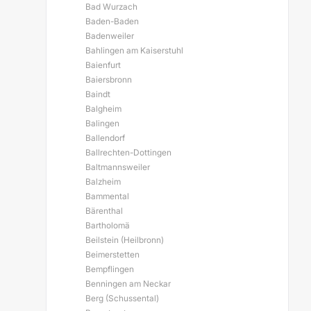
Bad Wurzach
Baden-Baden
Badenweiler
Bahlingen am Kaiserstuhl
Baienfurt
Baiersbronn
Baindt
Balgheim
Balingen
Ballendorf
Ballrechten-Dottingen
Baltmannsweiler
Balzheim
Bammental
Bärenthal
Bartholomä
Beilstein (Heilbronn)
Beimerstetten
Bempflingen
Benningen am Neckar
Berg (Schussental)