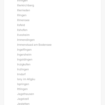
Ihringen
Illerkirchberg
Illerrieden
Illingen
Illmensee
Ilsfeld
Ilshofen
Ilvesheim
Immendingen
Immenstaad am Bodensee
Ingelfingen
Ingersheim
Ingoldingen
Inzigkofen
Inzlingen
Irndorf
Isny im Allgäu
Ispringen
Ittlingen
Jagsthausen
Jagstzell
Jestetten