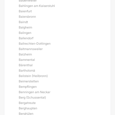
Badenweiler
Bahlingen am Kaiserstuhl
Baienfurt
Baiersbronn
Baindt
Balgheim
Balingen
Ballendorf
Ballrechten-Dottingen
Baltmannsweiler
Balzheim
Bammental
Bärenthal
Bartholomä
Beilstein (Heilbronn)
Beimerstetten
Bempflingen
Benningen am Neckar
Berg (Schussental)
Bergatreute
Berghaupten
Berghülen