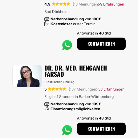
4.9
(18 Meinungen)
9 Erfahrungen
·
Bad Dürkheim
Narbenbehandlung
von
100€
Kostenloser
erster Termin
Antwortet in
40 Std
KONTAKTIEREN
DR. DR. MED. HENGAMEH
FARSAD
Plastischer Chirurg
5
(187 Meinungen)
33 Erfahrungen
·
Es gibt 1 Standort in Baden-Württemberg
Narbenbehandlung
von
199€
Finanzierungsmöglichkeiten
Antwortet in
48 Std
KONTAKTIEREN