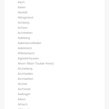
Aach
Aalen
Abstatt
Abtsgmünd
Achberg
Achern
Achstetten
Adelberg
Adelmannsfelden
Adelsheim
Affalterbach
Aglasterhausen
Ahorn (Main-Tauber-Kreis)
Aichelberg
Aichhalden
Aichstetten
Aichtal
Aichwald
Aidlingen
Aitern
Aitrach