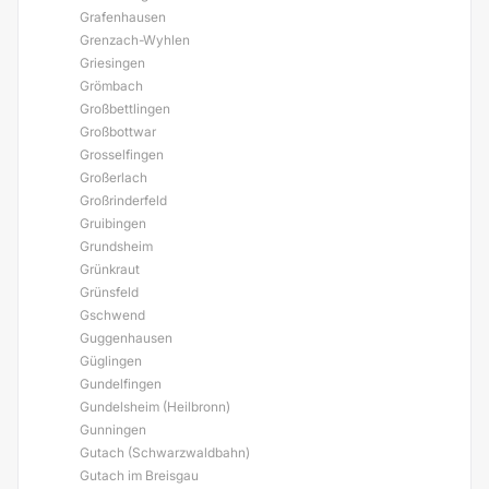
Grafenhausen
Grenzach-Wyhlen
Griesingen
Grömbach
Großbettlingen
Großbottwar
Grosselfingen
Großerlach
Großrinderfeld
Gruibingen
Grundsheim
Grünkraut
Grünsfeld
Gschwend
Guggenhausen
Güglingen
Gundelfingen
Gundelsheim (Heilbronn)
Gunningen
Gutach (Schwarzwaldbahn)
Gutach im Breisgau