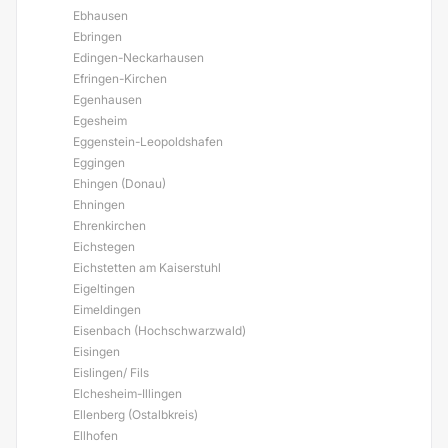
Ebhausen
Ebringen
Edingen-Neckarhausen
Efringen-Kirchen
Egenhausen
Egesheim
Eggenstein-Leopoldshafen
Eggingen
Ehingen (Donau)
Ehningen
Ehrenkirchen
Eichstegen
Eichstetten am Kaiserstuhl
Eigeltingen
Eimeldingen
Eisenbach (Hochschwarzwald)
Eisingen
Eislingen/ Fils
Elchesheim-Illingen
Ellenberg (Ostalbkreis)
Ellhofen