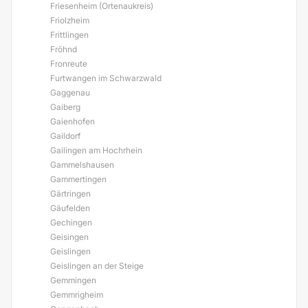
Friesenheim (Ortenaukreis)
Friolzheim
Frittlingen
Fröhnd
Fronreute
Furtwangen im Schwarzwald
Gaggenau
Gaiberg
Gaienhofen
Gaildorf
Gailingen am Hochrhein
Gammelshausen
Gammertingen
Gärtringen
Gäufelden
Gechingen
Geisingen
Geislingen
Geislingen an der Steige
Gemmingen
Gemmrigheim