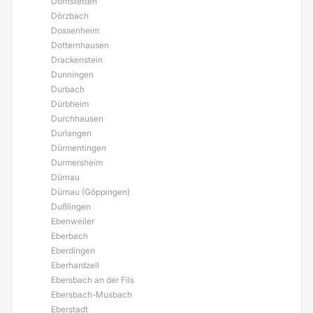
Dornstetten
Dörzbach
Dossenheim
Dotternhausen
Drackenstein
Dunningen
Durbach
Dürbheim
Durchhausen
Durlangen
Dürmentingen
Durmersheim
Dürnau
Dürnau (Göppingen)
Dußlingen
Ebenweiler
Eberbach
Eberdingen
Eberhardzell
Ebersbach an der Fils
Ebersbach-Musbach
Eberstadt