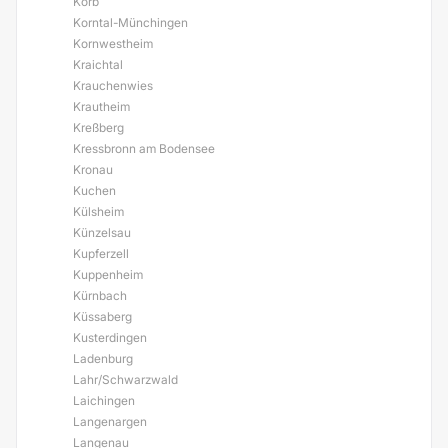
Korb
Korntal-Münchingen
Kornwestheim
Kraichtal
Krauchenwies
Krautheim
Kreßberg
Kressbronn am Bodensee
Kronau
Kuchen
Külsheim
Künzelsau
Kupferzell
Kuppenheim
Kürnbach
Küssaberg
Kusterdingen
Ladenburg
Lahr/Schwarzwald
Laichingen
Langenargen
Langenau