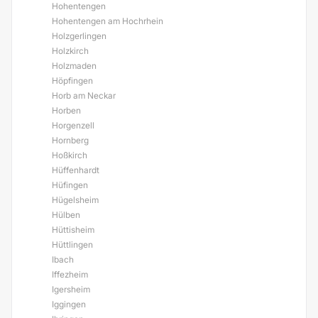
Hohentengen
Hohentengen am Hochrhein
Holzgerlingen
Holzkirch
Holzmaden
Höpfingen
Horb am Neckar
Horben
Horgenzell
Hornberg
Hoßkirch
Hüffenhardt
Hüfingen
Hügelsheim
Hülben
Hüttisheim
Hüttlingen
Ibach
Iffezheim
Igersheim
Iggingen