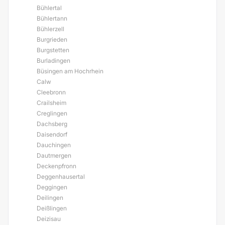
Bühlertal
Bühlertann
Bühlerzell
Burgrieden
Burgstetten
Burladingen
Büsingen am Hochrhein
Calw
Cleebronn
Crailsheim
Creglingen
Dachsberg
Daisendorf
Dauchingen
Dautmergen
Deckenpfronn
Deggenhausertal
Deggingen
Deilingen
Deißlingen
Deizisau