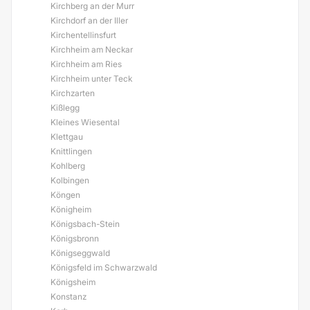
Kirchberg an der Murr
Kirchdorf an der Iller
Kirchentellinsfurt
Kirchheim am Neckar
Kirchheim am Ries
Kirchheim unter Teck
Kirchzarten
Kißlegg
Kleines Wiesental
Klettgau
Knittlingen
Kohlberg
Kolbingen
Köngen
Königheim
Königsbach-Stein
Königsbronn
Königseggwald
Königsfeld im Schwarzwald
Königsheim
Konstanz