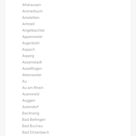
Altshausen
Ammerbuch
Amstetten
Amtzell
Angelbachtal
Appenweier
Argenbühl
Aspach
Asperg
Assamstadt
Asselfingen
Attenweiler
Au
Au am Rhein
Auenwald
Auggen
Aulendorf
Backnang
Bad Bellingen
Bad Buchau
Bad Ditzenbach