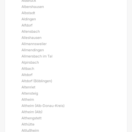
Albbruck
Albershausen
Albstadt
Aldingen
Alfdorf
Allensbach
Alleshausen
Allmannsweiler
Allmendingen
Allmersbach im Tal
Alpirsbach
Altbach
Altdorf
Altdorf (Böblingen)
Altenriet
Altensteig
Altheim
Altheim (Alb-Donau-Kreis)
Altheim (Alb)
Althengstett
Althütte
Altlußheim