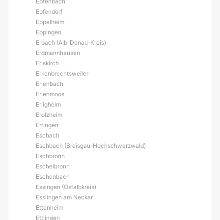
Epfenbach
Epfendorf
Eppelheim
Eppingen
Erbach (Alb-Donau-Kreis)
Erdmannhausen
Eriskirch
Erkenbrechtsweiler
Erlenbach
Erlenmoos
Erligheim
Erolzheim
Ertingen
Eschach
Eschbach (Breisgau-Hochschwarzwald)
Eschbronn
Eschelbronn
Eschenbach
Essingen (Ostalbkreis)
Esslingen am Neckar
Ettenheim
Ettlingen