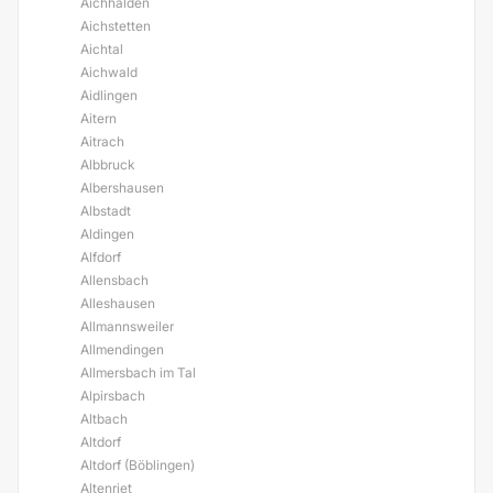
Aichhalden
Aichstetten
Aichtal
Aichwald
Aidlingen
Aitern
Aitrach
Albbruck
Albershausen
Albstadt
Aldingen
Alfdorf
Allensbach
Alleshausen
Allmannsweiler
Allmendingen
Allmersbach im Tal
Alpirsbach
Altbach
Altdorf
Altdorf (Böblingen)
Altenriet