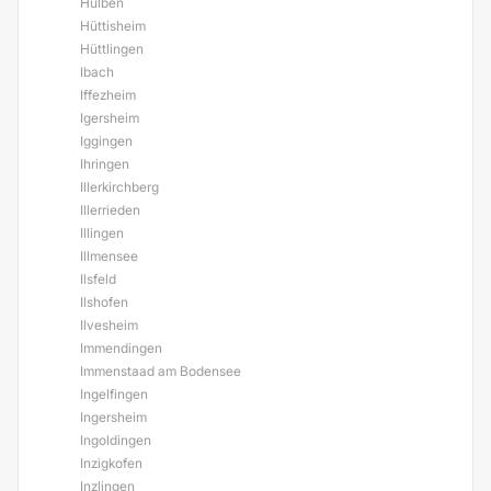
Hülben
Hüttisheim
Hüttlingen
Ibach
Iffezheim
Igersheim
Iggingen
Ihringen
Illerkirchberg
Illerrieden
Illingen
Illmensee
Ilsfeld
Ilshofen
Ilvesheim
Immendingen
Immenstaad am Bodensee
Ingelfingen
Ingersheim
Ingoldingen
Inzigkofen
Inzlingen