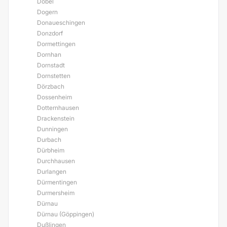
Dobel
Dogern
Donaueschingen
Donzdorf
Dormettingen
Dornhan
Dornstadt
Dornstetten
Dörzbach
Dossenheim
Dotternhausen
Drackenstein
Dunningen
Durbach
Dürbheim
Durchhausen
Durlangen
Dürmentingen
Durmersheim
Dürnau
Dürnau (Göppingen)
Dußlingen