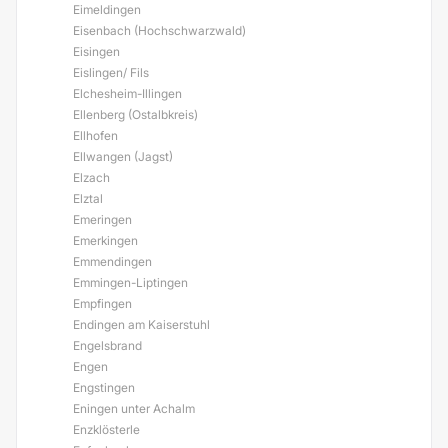
Eimeldingen
Eisenbach (Hochschwarzwald)
Eisingen
Eislingen/ Fils
Elchesheim-Illingen
Ellenberg (Ostalbkreis)
Ellhofen
Ellwangen (Jagst)
Elzach
Elztal
Emeringen
Emerkingen
Emmendingen
Emmingen-Liptingen
Empfingen
Endingen am Kaiserstuhl
Engelsbrand
Engen
Engstingen
Eningen unter Achalm
Enzklösterle