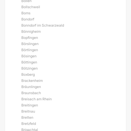
Böllen
Bollschweil
Boms
Bondorf
Bonndorf im Schwarzwald
Bönnigheim
Bopfingen
Börslingen
Börtlingen
Bösingen
Böttingen
Bötzingen
Boxberg
Brackenheim
Bräunlingen
Braunsbach
Breisach am Rhein
Breitingen
Breitnau
Bretten
Bretzfeld
Brigachtal