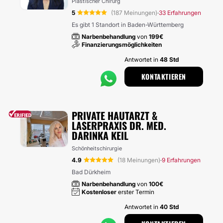
Plastischer Chirurg
5
(187 Meinungen)
33 Erfahrungen
·
Es gibt 1 Standort in Baden-Württemberg
Narbenbehandlung
von
199€
Finanzierungsmöglichkeiten
Antwortet in
48 Std
KONTAKTIEREN
PRIVATE HAUTARZT &
LASERPRAXIS DR. MED.
DARINKA KEIL
Schönheitschirurgie
4.9
(18 Meinungen)
9 Erfahrungen
·
Bad Dürkheim
Narbenbehandlung
von
100€
Kostenloser
erster Termin
Antwortet in
40 Std