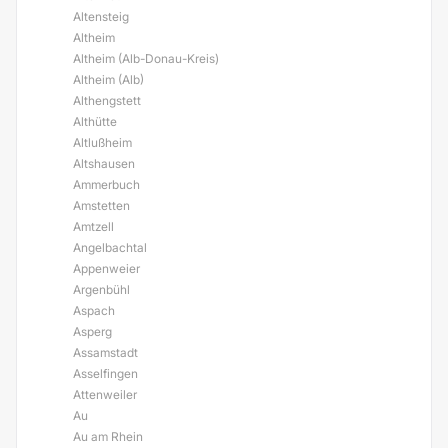
Altensteig
Altheim
Altheim (Alb-Donau-Kreis)
Altheim (Alb)
Althengstett
Althütte
Altlußheim
Altshausen
Ammerbuch
Amstetten
Amtzell
Angelbachtal
Appenweier
Argenbühl
Aspach
Asperg
Assamstadt
Asselfingen
Attenweiler
Au
Au am Rhein