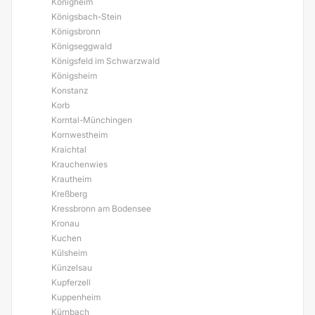
Königheim
Königsbach-Stein
Königsbronn
Königseggwald
Königsfeld im Schwarzwald
Königsheim
Konstanz
Korb
Korntal-Münchingen
Kornwestheim
Kraichtal
Krauchenwies
Krautheim
Kreßberg
Kressbronn am Bodensee
Kronau
Kuchen
Külsheim
Künzelsau
Kupferzell
Kuppenheim
Kürnbach