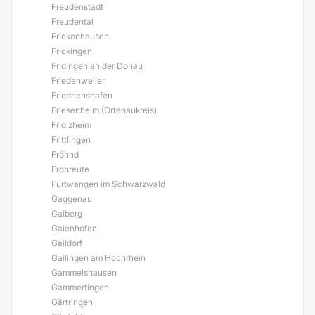
Freudenstadt
Freudental
Frickenhausen
Frickingen
Fridingen an der Donau
Friedenweiler
Friedrichshafen
Friesenheim (Ortenaukreis)
Friolzheim
Frittlingen
Fröhnd
Fronreute
Furtwangen im Schwarzwald
Gaggenau
Gaiberg
Gaienhofen
Gaildorf
Gailingen am Hochrhein
Gammelshausen
Gammertingen
Gärtringen