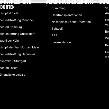
ANDLUNGEN NACH
WEITERE SUCHERGEBNISSE
ERFA
NDORTEN
Stirnlifting
10
Au
hlupflid Berlin
Haartransplantationen
Ob
berliedstraffung München
Nasenplastik ohne Operation
ve
berlied Hamburg
Schweiß
Be
berlidstraffung Düsseldorf
PRP
Wi
ugenlider Köln
Laserepilation
Be
chlupflider Frankfurt am Main
Gr
berliedstraffung Hannover
wä
dkorrektur Stuttgart
berlied Essen
ränensäcke Leipzig