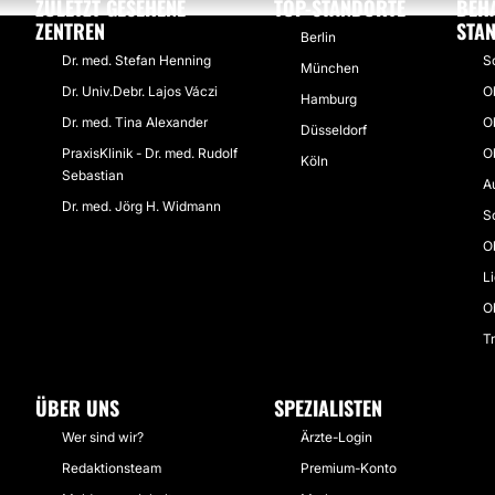
ZULETZT GESEHENE
TOP-STANDORTE
BEH
ZENTREN
STA
Berlin
Dr. med. Stefan Henning
Sc
München
Dr. Univ.Debr. Lajos Váczi
O
Hamburg
Dr. med. Tina Alexander
O
Düsseldorf
PraxisKlinik - Dr. med. Rudolf
O
Köln
Sebastian
A
Dr. med. Jörg H. Widmann
S
O
Li
O
T
ÜBER UNS
SPEZIALISTEN
Wer sind wir?
Ärzte-Login
Redaktionsteam
Premium-Konto