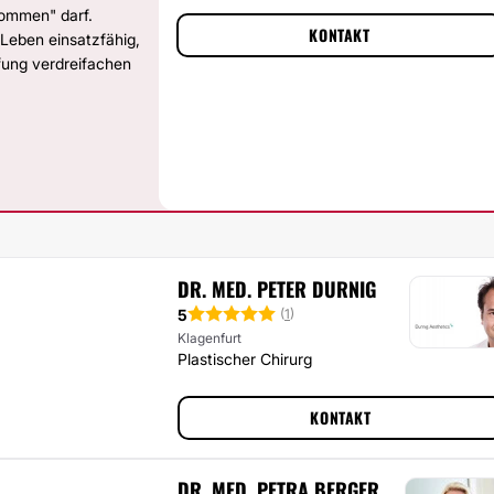
kommen" darf.
KONTAKT
 Leben einsatzfähig,
ffung verdreifachen
DR. MED. PETER DURNIG
5
(
1
)
Klagenfurt
Plastischer Chirurg
KONTAKT
DR. MED. PETRA BERGER