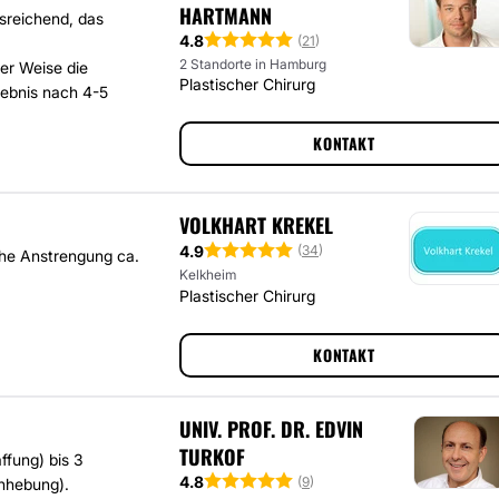
HARTMANN
sreichend, das
4.8
(
21
)
2 Standorte in Hamburg
her Weise die
Plastischer Chirurg
gebnis nach 4-5
KONTAKT
VOLKHART KREKEL
4.9
(
34
)
iche Anstrengung ca.
Kelkheim
Plastischer Chirurg
KONTAKT
UNIV. PROF. DR. EDVIN
TURKOF
ffung) bis 3
4.8
(
9
)
nhebung).