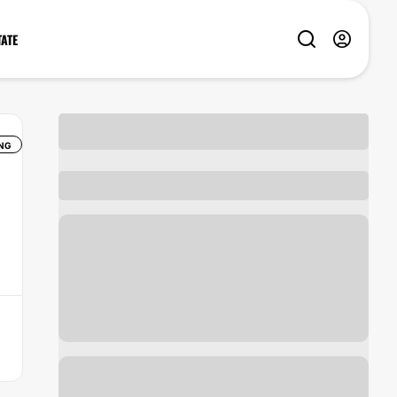
TATE
NG