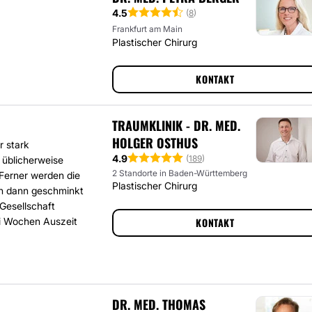
4.5
(
8
)
Frankfurt am Main
Plastischer Chirurg
KONTAKT
TRAUMKLINIK - DR. MED.
HOLGER OSTHUS
r stark
4.9
(
189
)
 üblicherweise
2 Standorte in Baden-Württemberg
 Ferner werden die
Plastischer Chirurg
nn dann geschminkt
Gesellschaft
wei Wochen Auszeit
KONTAKT
DR. MED. THOMAS