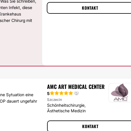
 Was Sie schreiben,
KONTAKT
ten Infekt, diese
m Krankehaus
ischer Chirurg mit
AMC ART MEDICAL CENTER
5
(
5
)
ine Sytuation eine
Szczecin
.OP dauert ungefahr
Schönheitschirurgie,
Ästhetische Medizin
KONTAKT