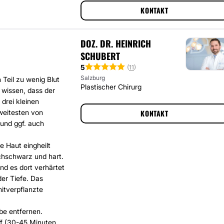
KONTAKT
DOZ. DR. HEINRICH
SCHUBERT
5
(
11
)
Salzburg
Teil zu wenig Blut
Plastischer Chirurg
 wissen, dass der
drei kleinen
weitesten von
KONTAKT
 und ggf. auch
e Haut eingheilt
echschwarz und hart.
und es dort verhärtet
der Tiefe. Das
mitverpflanzte
be entfernen.
ff (30-45 Minuten