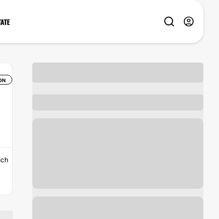
TATE
ON
ich