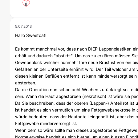
0
5.07.2013
Hallo Sweetcat!
Es kommt manchmal vor, dass nach DIEP Lappenplastiken ein 
erhält und dadurch "abstirbt". Um das zu erklären müssen Sie
Gewebeblock welcher nunmehr Ihre neue Brust ist von ein bis 
Gefäßen an der Unterseite ernährt wird. Der Teil welcher am 
diesen kleinen Gefäßen entfernt ist kann minderversorgt sein
absterben.
Da die Operation nun schon acht Wochen zurückliegt sollte di
sein. Wenn die Haut abgestorben (nekrotisch) ist wäre sie p
Da Sie beschreiben, dass der oberen (Lappen-) Anteil rot ist 
ist handelt es sich vermutlich um eine Fettgewebsnekrose in 
würde bedeuten, dass der Hautanteil eingeheilt ist, aber das 
Fettgewebe minderversorgt ist.
Wenn dem so wäre sollte man dieses abgestorbene Fettgewe
Normalerweise handelt es sich hierbei um einen kurzen Eingri