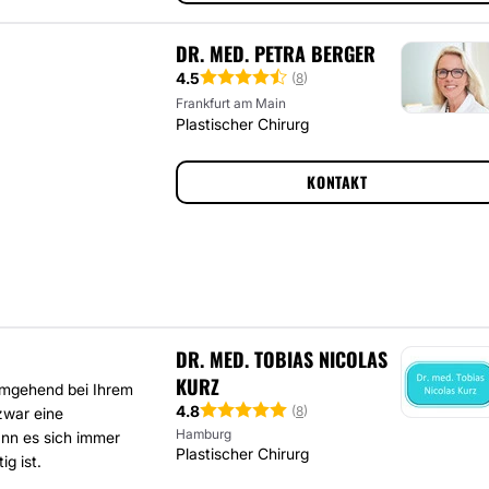
DR. MED. PETRA BERGER
4.5
(
8
)
Frankfurt am Main
Plastischer Chirurg
KONTAKT
DR. MED. TOBIAS NICOLAS
KURZ
 umgehend bei Ihrem
4.8
(
8
)
 zwar eine
Hamburg
nn es sich immer
Plastischer Chirurg
g ist.