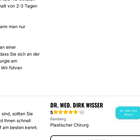
halt von 2-3 Tagen
kann man nur
an einer
dass Sie sich an der
rurgie am
 Wir führen
DR. MED. DIRK WISSER
5
(
4
)
ind, sollten Sie
Bamberg
d Ihnen schnell
Plastischer Chirurg
f am besten kennt.