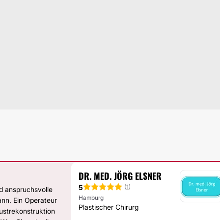
DR. MED. JÖRG ELSNER
5
(
1
)
nd anspruchsvolle
Hamburg
nn. Ein Operateur
Plastischer Chirurg
ustrekonstruktion