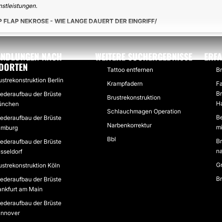
stleistungen.
P FLAP NEKROSE - WIE LANGE DAUERT DER EINGRIFF
NDLUNGEN NACH
WEITERE SUCHERGEBNISSE
ERF
DORTEN
Tattoo entfernen
B
ustrekonstruktion Berlin
Krampfadern
Fa
Br
ederaufbau der Brüste
Brustrekonstruktion
H
ünchen
Schlauchmagen Operation
Be
ederaufbau der Brüste
Narbenkorrektur
mi
mburg
Bbl
Br
ederaufbau der Brüste
n
sseldorf
Gr
ustrekonstruktion Köln
Br
ederaufbau der Brüste
ankfurt am Main
ederaufbau der Brüste
nnover