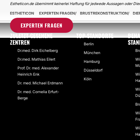
Estheticon.de übernimmt keinerlei Haftung für jedwede Aussagen oder Dien
ESTHETICON
EXPERTEN FRAGEN
BRUSTREKONSTRUKTION
DIE
EXPERTEN FRAGEN
ZULETZT GESEHENE
TOP-STANDORTE
BEHA
ZENTREN
STAN
Berlin
Dr.med. Dirk Eichelberg
Br
München
Dr.med. Mathias Eilert
Wi
Hamburg
M
Prof. Dr. med. Alexander
Düsseldorf
Heinrich Enk
Wi
Köln
Ha
Dr. med. Michael Erdmann
Wi
Dr. med. Cornelia Erfurt-
Dü
Berge
Br
Wi
Fr
Wi
Ha