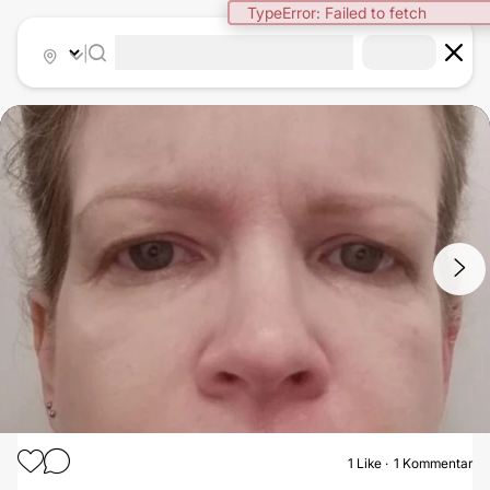
TypeError: Failed to fetch
|
1
/
2
1
Like
1 Kommentar
AUGENLIDSTRAFFUNG