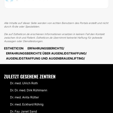
Alle Inhalte auf dieser Seite werden von echten Benutzern des Portals erstellt und nicht
durch Ärzte oder Spezialisten.
Die auf Estheticon.de erschienen Informationen ersetzen in keinem Fall den Kontakt
zwischen Arzt und Patient. Estheticon.de übernimmt keinerlei Haftung für jedwede
Aussagen oder Dienstleistungen.
ESTHETICON
ERFAHRUNGSBERICHTE
ERFAHRUNGSBERICHTE ÜBER AUGENLIDSTRAFFUNG
AUGENLIDSTRAFFUNG UND AUGENBRAUENLIFTING
ZULETZT GESEHENE ZENTREN
Dr. med. Ulrich Roth
Dr. Dr. med. Dirk Rühlmann
Dr. med. Anita Rütter
Dr. med. Eckhard Röhrig
Dr. Fay Janet Sand