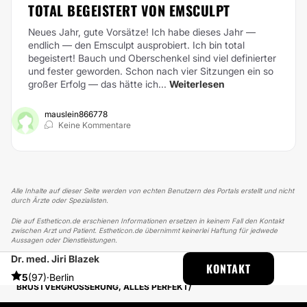
TOTAL BEGEISTERT VON EMSCULPT
Neues Jahr, gute Vorsätze! Ich habe dieses Jahr —
endlich — den Emsculpt ausprobiert. Ich bin total
begeistert! Bauch und Oberschenkel sind viel definierter
und fester geworden. Schon nach vier Sitzungen ein so
großer Erfolg — das hätte ich...
Weiterlesen
mauslein866778
Keine Kommentare
Alle Inhalte auf dieser Seite werden von echten Benutzern des Portals erstellt und nicht
durch Ärzte oder Spezialisten.
Die auf Estheticon.de erschienen Informationen ersetzen in keinem Fall den Kontakt
zwischen Arzt und Patient. Estheticon.de übernimmt keinerlei Haftung für jedwede
Aussagen oder Dienstleistungen.
Dr. med. Jiri Blazek
ESTHETICON
ERFAHRUNGSBERICHTE
KONTAKT
ERFAHRUNGSBERICHTE ÜBER BRUSTVERGRÖSSERUNG
5
(97)
·
Berlin
BRUSTVERGRÖSSERUNG, ALLES PERFEKT