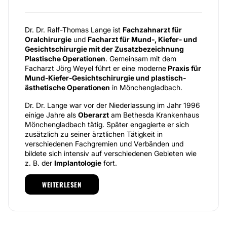
Dr. Dr. Ralf-Thomas Lange ist
Fachzahnarzt für
Oralchirurgie
und
Facharzt für Mund-, Kiefer- und
Gesichtschirurgie mit der Zusatzbezeichnung
Plastische Operationen
. Gemeinsam mit dem
Facharzt Jörg Weyel führt er eine moderne
Praxis für
Mund-Kiefer-Gesichtschirurgie und plastisch-
ästhetische Operationen
in Mönchengladbach.
Dr. Dr. Lange war vor der Niederlassung im Jahr 1996
einige Jahre als
Oberarzt
am Bethesda Krankenhaus
Mönchengladbach tätig. Später engagierte er sich
zusätzlich zu seiner ärztlichen Tätigkeit in
verschiedenen Fachgremien und Verbänden und
bildete sich intensiv auf verschiedenen Gebieten wie
z. B. der
Implantologie
fort.
Dr. Dr. Lange und Jörg Weyel haben sich auf
WEITERLESEN
Zahnmedizin, plastische Chirurgie und
kosmetische Medizin
spezialisiert und können hier
ein äußerst breites Spektrum abdecken.