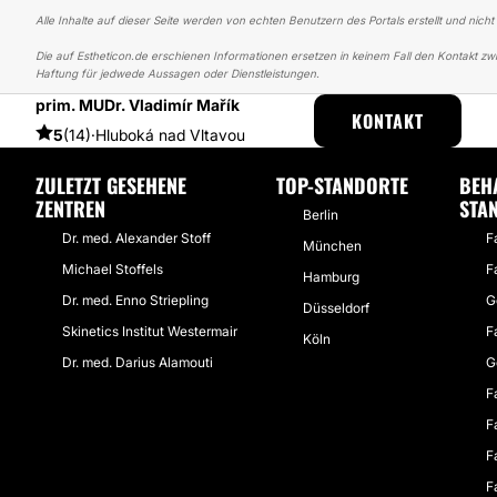
Alle Inhalte auf dieser Seite werden von echten Benutzern des Portals erstellt und nicht
Die auf Estheticon.de erschienen Informationen ersetzen in keinem Fall den Kontakt zwi
Haftung für jedwede Aussagen oder Dienstleistungen.
prim. MUDr. Vladimír Mařík
ESTHETICON
ERFAHRUNGSBERICHTE
ERFAHRUNGSBERICHTE ÜBE
KONTAKT
5
(14)
·
Hluboká nad Vltavou
ZULETZT GESEHENE
TOP-STANDORTE
BEH
ZENTREN
STA
Berlin
Dr. med. Alexander Stoff
F
München
Michael Stoffels
F
Hamburg
Dr. med. Enno Striepling
G
Düsseldorf
Skinetics Institut Westermair
F
Köln
Dr. med. Darius Alamouti
G
F
F
F
F