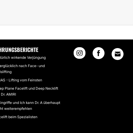
LT - TOTALE ZUFRIEDENHEIT
HRUNGSBERICHTE
türlich wirkende Verjüngung
erglücklich nach Face- und
slifting
AS - Lifting vom Feinsten
ep Plane Facelift und Deep Necklift
 Dr. AMIRI
ingriffe und Ich kann Dr. A überhaupt
cht weiterempfehlen
elift beim Spezialisten