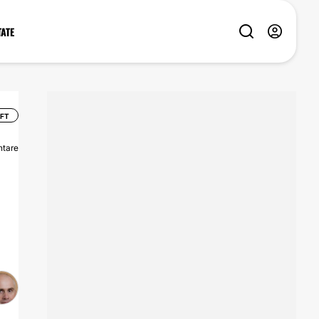
TATE
IFT
tare