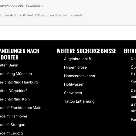
 durch Ärzte oder Spezialisten.
schen Arzt und Patient. Estheticon.de übernimmt keinerlei
R FACELIFT
FACELIFING UND GESICHTSFALTEN MIT EIGENFETT BEHANDE
ANDLUNGEN NACH
WEITERE SUCHERGEBNISSE
ERFA
NDORTEN
Augenbrauenlift
Na
alten Berlin
Hyperhidrose
Üb
Hal
acelifting München
Hamsterbäckchen
SM
esichtslifting Hamburg
Hohlwarzen
De
alten Düsseldorf
Schwitzen
bei
esichtslifting Köln
Tattoo Entfernung
4 E
acelift Frankfurt am Main
ni
acelift Hannover
Fac
acelift Stuttgart
acelift Leipzig