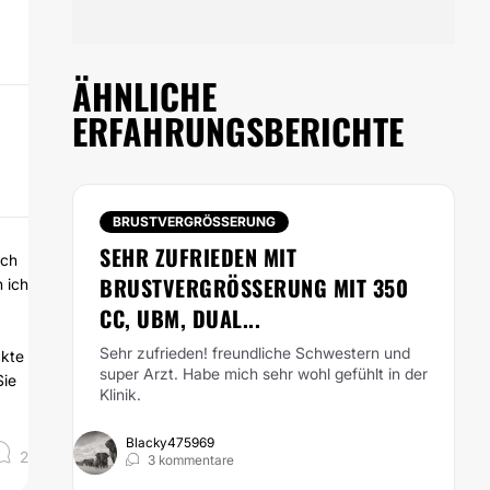
ÄHNLICHE
ERFAHRUNGSBERICHTE
BRUSTVERGRÖSSERUNG
SEHR ZUFRIEDEN MIT
ach
BRUSTVERGRÖSSERUNG MIT 350 C
n ich
C, UBM, DUAL...
Sehr zufrieden! freundliche Schwestern und
ckte
super Arzt. Habe mich sehr wohl gefühlt in der
Sie
Klinik.
Blacky475969
2
3 kommentare