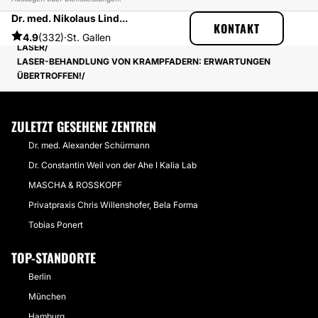
Dr. med. Nikolaus Lind...
ESTHETICON
ERFAHRUNGSBERICHTE
KONTAKT
ERFAHRUNGSBERICHTE ÜBER KRAMPFADERBEHANDLUNG MIT
4.9
(332)
·
St. Gallen
LASER
LASER-BEHANDLUNG VON KRAMPFADERN: ERWARTUNGEN
ÜBERTROFFEN!
ZULETZT GESEHENE ZENTREN
Dr. med. Alexander Schürmann
Dr. Constantin Weil von der Ahe I Kalia Lab
MASCHA & ROSSKOPF
Privatpraxis Chris Willenshofer, Bela Forma
Tobias Ponert
TOP-STANDORTE
Berlin
München
Hamburg