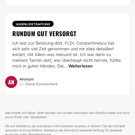
AUGENLIDSTRAFFUNG
RUNDUM GUT VERSORGT
Ich war zur Beratung dort. Fr.Dr. Constantinescu hat
sich sehr viel Zeit genommen und mir alles detailliert
erklärt, mit Allem was relevant ist. Ich war dann zu
meinem Termin dort, war überhaupt nicht nervös, fühlte
mich in guten Händen. Die...
Weiterlesen
Anonym
AN
Keine Kommentare
Alle Inhalte auf dieser Seite werden von echten Benutzern des Portals erstellt und nicht
durch Ärzte oder Spezialisten.
Die auf Estheticon.de erschienen Informationen ersetzen in keinem Fall den Kontakt
zwischen Arzt und Patient. Estheticon.de übernimmt keinerlei Haftung für jedwede
Aussagen oder Dienstleistungen.