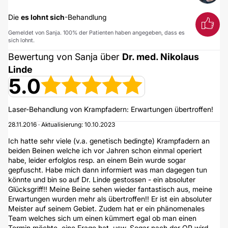
Die
es lohnt sich
-Behandlung
Gemeldet von Sanja. 100% der Patienten haben angegeben, dass es
sich lohnt.
Bewertung von Sanja über
Dr. med. Nikolaus
Linde
5.0
Laser-Behandlung von Krampfadern: Erwartungen übertroffen!
28.11.2016 · Aktualisierung: 10.10.2023
Ich hatte sehr viele (v.a. genetisch bedingte) Krampfadern an
beiden Beinen welche ich vor Jahren schon einmal operiert
habe, leider erfolglos resp. an einem Bein wurde sogar
gepfuscht. Habe mich dann informiert was man dagegen tun
könnte und bin so auf Dr. Linde gestossen - ein absoluter
Glücksgriff!! Meine Beine sehen wieder fantastisch aus, meine
Erwartungen wurden mehr als übertroffen!! Er ist ein absoluter
Meister auf seinem Gebiet. Zudem hat er ein phänomenales
Team welches sich um einen kümmert egal ob man einen
Termin möchte, eine Frage hat, usw. Sogar nach der OP wird