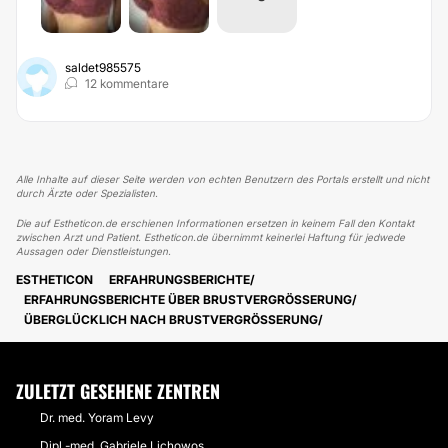
saldet985575
12 kommentare
Alle Inhalte auf dieser Seite werden von echten Benutzern des Portals erstellt und nicht
durch Ärzte oder Spezialisten.
Die auf Estheticon.de erschienen Informationen ersetzen in keinem Fall den Kontakt
zwischen Arzt und Patient. Estheticon.de übernimmt keinerlei Haftung für jedwede
Aussagen oder Dienstleistungen.
ESTHETICON
ERFAHRUNGSBERICHTE
ERFAHRUNGSBERICHTE ÜBER BRUSTVERGRÖSSERUNG
ÜBERGLÜCKLICH NACH BRUSTVERGRÖSSERUNG
ZULETZT GESEHENE ZENTREN
Dr. med. Yoram Levy
Dipl.-med. Gabriele Lichowos