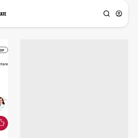
TATE
 OP
tare