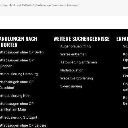
schen Arzt und Patient. Estheticon.de übernimmt keinerlei
ER FETTABSAUGEN OHNE OP
SEHR ZUFRIEDEN MIT BODYTITE BEI DR.BRA
ANDLUNGEN NACH
WEITERE SUCHERGEBNISSE
ERFA
NDORTEN
Augenbrauenlifting
Sc
ettabsaugen ohne OP Berlin
Warze entfernen
Ko
Li
ettabsaugen ohne OP
Tätowierung entfernen
ünchen
Im
Nadelepilation
ettreduzierung Hamburg
Fe
Wadenvergrößerung
ettabsaugen ohne OP
Co
Sklerosierung
üsseldorf
seh
ettreduzierung Köln
Bod
Be
ettabsaugen ohne OP
rankfurt am Main
ettreduzierung Stuttgart
ettabsaugen ohne OP Leipzig