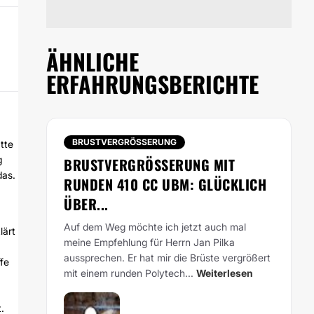
ÄHNLICHE
ERFAHRUNGSBERICHTE
BRUSTVERGRÖSSERUNG
tte
g
BRUSTVERGRÖSSERUNG MIT R
das.
UNDEN 410 CC UBM: GLÜCKLICH Ü
BER...
Auf dem Weg möchte ich jetzt auch mal
lärt
meine Empfehlung für Herrn Jan Pilka
aussprechen. Er hat mir die Brüste vergrößert
ffe
mit einem runden Polytech...
Weiterlesen
.