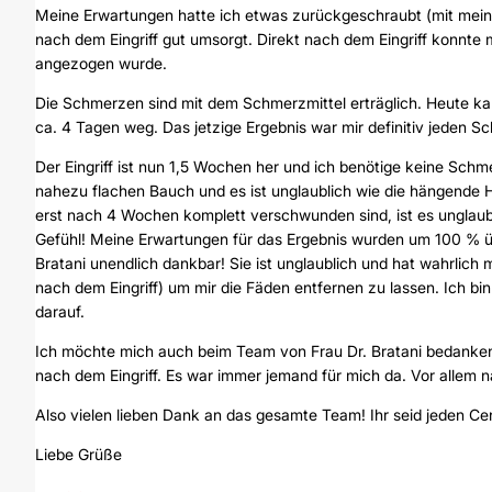
Meine Erwartungen hatte ich etwas zurückgeschraubt (mit meine
nach dem Eingriff gut umsorgt. Direkt nach dem Eingriff konnte m
angezogen wurde.
Die Schmerzen sind mit dem Schmerzmittel erträglich. Heute kan
ca. 4 Tagen weg. Das jetzige Ergebnis war mir definitiv jeden S
Der Eingriff ist nun 1,5 Wochen her und ich benötige keine Schme
nahezu flachen Bauch und es ist unglaublich wie die hängende
erst nach 4 Wochen komplett verschwunden sind, ist es unglaublic
Gefühl! Meine Erwartungen für das Ergebnis wurden um 100 % über
Bratani unendlich dankbar! Sie ist unglaublich und hat wahrlich
nach dem Eingriff) um mir die Fäden entfernen zu lassen. Ich bi
darauf.
Ich möchte mich auch beim Team von Frau Dr. Bratani bedanken,
nach dem Eingriff. Es war immer jemand für mich da. Vor allem 
Also vielen lieben Dank an das gesamte Team! Ihr seid jeden Ce
Liebe Grüße