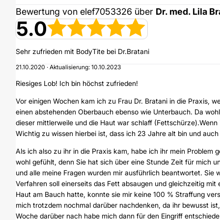
Bewertung von elef7053326 über
Dr. med. Lila Br
5.0
Sehr zufrieden mit BodyTite bei Dr.Bratani
21.10.2020 · Aktualisierung: 10.10.2023
Riesiges Lob! Ich bin höchst zufrieden!
Vor einigen Wochen kam ich zu Frau Dr. Bratani in die Praxis, w
einen abstehenden Oberbauch ebenso wie Unterbauch. Da wohl m
dieser mittlerweile und die Haut war schlaff (Fettschürze).Wen
Wichtig zu wissen hierbei ist, dass ich 23 Jahre alt bin und auc
Als ich also zu ihr in die Praxis kam, habe ich ihr mein Problem 
wohl gefühlt, denn Sie hat sich über eine Stunde Zeit für mich 
und alle meine Fragen wurden mir ausführlich beantwortet. Sie 
Verfahren soll einerseits das Fett absaugen und gleichzeitig mit 
Haut am Bauch hatte, konnte sie mir keine 100 % Straffung versp
mich trotzdem nochmal darüber nachdenken, da ihr bewusst ist,
Woche darüber nach habe mich dann für den Eingriff entschiede