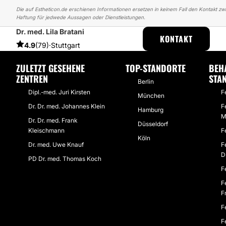
Die auf Estheticon.de erschienen Informationen ersetzen in keinem Fall den Kontakt zwi
Haftung für jedwede Aussagen oder Dienstleistungen.
Dr. med. Lila Bratani
ESTHETICON
ERFAHRUNGSBERICHTE
ERFAHRUNGSBERICHTE ÜB
KONTAKT
4.9
(79)
·
Stuttgart
ZULETZT GESEHENE
TOP-STANDORTE
BEH
ZENTREN
STA
Berlin
Dipl.-med. Juri Kirsten
F
München
Dr. Dr. med. Johannes Klein
F
Hamburg
M
Dr. Dr. med. Frank
Düsseldorf
Kleischmann
F
Köln
Dr. med. Uwe Knauf
F
D
PD Dr. med. Thomas Koch
F
F
F
F
F