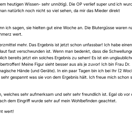
m heutigen Wissen- sehr unnötig). Die OP verlief super und ich wur
an natürlich noch nicht so viel sehen, da mir das Mieder direkt
n ich sagen, sie hielten gut eine Woche an. Die Blutergüsse waren n
chmerz wert.
rzmittel mehr. Das Ergebnis ist jetzt schon unfassbar! Ich habe einen
 Haut fast verschwunden ist. Wenn man bedenkt, dass die Schwellung
h bereits jetzt ein solches Ergebnis zu sehen! Es ist ein unglaublich
troffen! Meine Figur sieht besser aus als je zuvor! Ich bin Frau Dr.
 magische Hände (und Geräte). In ein paar Tagen bin ich bei Ihr (2 Wo
n sehr gespannt was sie von dem Ergebnis hält. Ich freue mich schon 
 welches sehr aufmerksam und sehr sehr freundlich ist. Egal ob vor 
nach dem Eingriff wurde sehr auf mein Wohlbefinden geachtet.
nt wert!