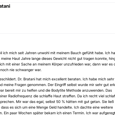
atani
eil ich mich seit Jahren unwohl mit meinem Bauch gefühlt habe. Ich ha
eine Haut Jahre lange dieses Gewicht nicht gut tragen konnte, hin
n ich mit einer Sache an meinem Körper unzufrieden war, dann war es 
h noch nie schwanger war.
geschildert. Dr. Bratani hat mich excellent beraten. Ich habe mich sehr
und meine Fragen genommen. Der Eingriff selbst wurde mir sehr gut erk
war bereit mir zu helfen und die Bodytite Methode anzuwenden. Das
einer Radiofrequenz die schlaffe Haut straffen. Da ich recht viel schla
rechen. Mir war das egal, selbst 50 % hätten mit gut getan. Sie ließ
 dass es sich um eine Menge Geld handelte. Ich dachte eine weitere
n. Ein paar Wochen später bekam ich einen Termin. Ich war aufgeregt