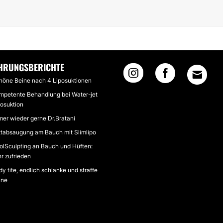
TANI
HRUNGSBERICHTE
höne Beine nach 4 Liposuktionen
mpetente Behandlung bei Water-jet
posuktion
mer wieder gerne Dr.Bratani
ttabsaugung am Bauch mit Slimlipo
olSculpting an Bauch und Hüften:
r zufrieden
y tite, endlich schlanke und straffe
ine