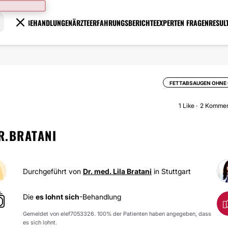
BEHANDLUNGEN
ÄRZTE
ERFAHRUNGSBERICHTE
EXPERTEN FRAGEN
RESUL
FETTABSAUGEN OHNE
1
Like
2 Kommen
R.BRATANI
Durchgeführt von
Dr. med. Lila Bratani
in Stuttgart
Die
es lohnt sich
-Behandlung
Gemeldet von elef7053326. 100% der Patienten haben angegeben, dass
es sich lohnt.