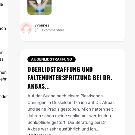
de
yvonnes
ach
3 kommentare
en
es
AUGENLIDSTRAFFUNG
OBERLIDSTRAFFUNG UND
chen
FALTENUNTERSPRITZUNG BEI DR.
sehr
AKBAS...
Auf der Suche nach einem Plastischen
oder
Chirurgen in Düsseldorf bin ich auf Dr. Akbas
und seine Praxis gestoßen. Mich hatten seit
Jahren schon meine schlimmer werdenden
Schlupflider gestört. Die Beratung bei Dr.
Akbas war sehr ausführlich und ich...