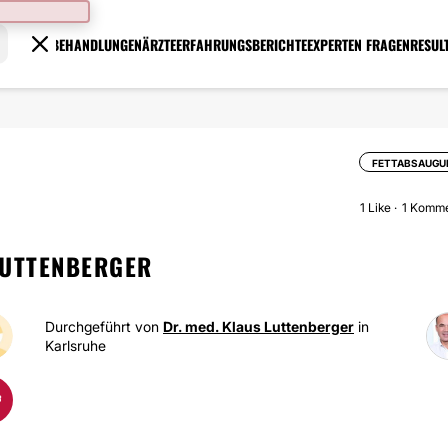
BEHANDLUNGEN
ÄRZTE
ERFAHRUNGSBERICHTE
EXPERTEN FRAGEN
RESUL
FETTABSAUGU
1
Like
1 Komme
LUTTENBERGER
Durchgeführt von
Dr. med. Klaus Luttenberger
in
Karlsruhe