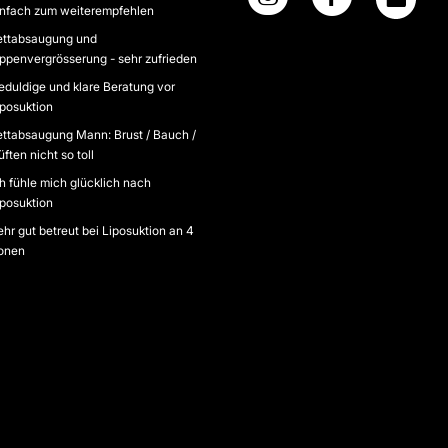
infach zum weiterempfehlen
ettabsaugung und
ippenvergrösserung - sehr zufrieden
eduldige und klare Beratung vor
iposuktion
ettabsaugung Mann: Brust / Bauch /
ften nicht so toll
h fühle mich glücklich nach
iposuktion
hr gut betreut bei Liposuktion an 4
onen