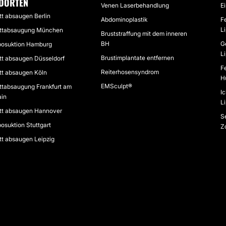
DORTEN
Venen Laserbehandlung
E
tt absaugen Berlin
Abdominoplastik
F
L
ttabsaugung München
Bruststraffung mit dem inneren
BH
G
posuktion Hamburg
L
Brustimplantate entfernen
tt absaugen Düsseldorf
F
Reiterhosensyndrom
tt absaugen Köln
Hü
EMSculpt®
ttabsaugung Frankfurt am
Ic
in
L
tt absaugen Hannover
Se
posuktion Stuttgart
Z
tt absaugen Leipzig