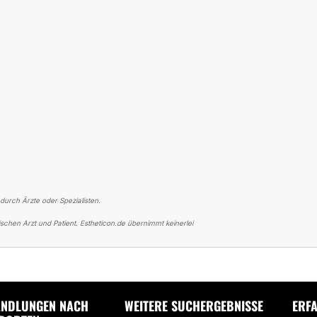
 durch Ärzte oder Spezialisten.
schen Arzt und Patient. Estheticon.de übernimmt keinerlei
ER FETTABSAUGUNG
FETTABSAUGUNG AN BAUCH BEI DR. LUTTENBERG
NDLUNGEN NACH
WEITERE SUCHERGEBNISSE
ERF