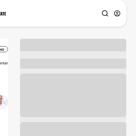
TATE
NG
ntar