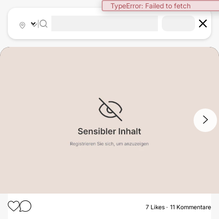
TypeError: Failed to fetch
|
1
/
2
7
Likes
11 Kommentare
BRUSTVERGRÖSSERUNG