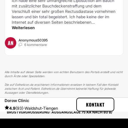
Ich habe eine sehr umfangreiche Liposuction am Bauch
mit zusätzlicher Bauchdeckenstraffung und dem
Verschluß einer sehr großen Rectusdiastase vornehmen
lassen und bin total begeistert. Ich habe keine der im
Internet auf diversen Seiten beschriebenen...
Weiterlesen
Anonymous50395
AN
6 kommentare
Alle Inhalte auf dieser Seite werden von echten Benutzern des Portals erstellt und nicht
durch Ärzte oder Spezialisten.
Die auf Estheticon.de erschienen Informationen ersetzen in keinem Fall den Kontakt
zwischen Arzt und Patient. Estheticon.de übernimmt keinerlei Haftung für jedwede
Aussagen oder Dienstleistungen.
Dorow Clinic
ESTHETICON
ERFAHRUNGSBERICHTE
KONTAKT
ERFAHRUNGSBERICHTE ÜBER BRUSTVERGRÖSSERUNG
4.9
(93)
·
Waldshut-Tiengen
BRUSTVERGRÖSSERUNG: AUSGANGSLAGE 75 AA NACH 80 B