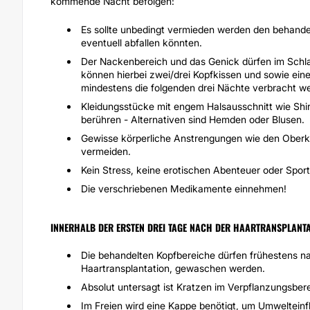
kommende Nacht befolgen:
Es sollte unbedingt vermieden werden den behandel
eventuell abfallen könnten.
Der Nackenbereich und das Genick dürfen im Schla
können hierbei zwei/drei Kopfkissen und sowie eine 
mindestens die folgenden drei Nächte verbracht w
Kleidungsstücke mit engem Halsausschnitt wie Shir
berühren - Alternativen sind Hemden oder Blusen.
Gewisse körperliche Anstrengungen wie den Oberkö
vermeiden.
Kein Stress, keine erotischen Abenteuer oder
Sport
Die verschriebenen Medikamente einnehmen!
INNERHALB DER ERSTEN DREI TAGE NACH DER HAARTRANSPLANTA
Die behandelten Kopfbereiche dürfen frühestens na
Haartransplantation
, gewaschen werden.
Absolut untersagt ist Kratzen im Verpflanzungsber
Im Freien wird eine Kappe benötigt, um Umwelteinf