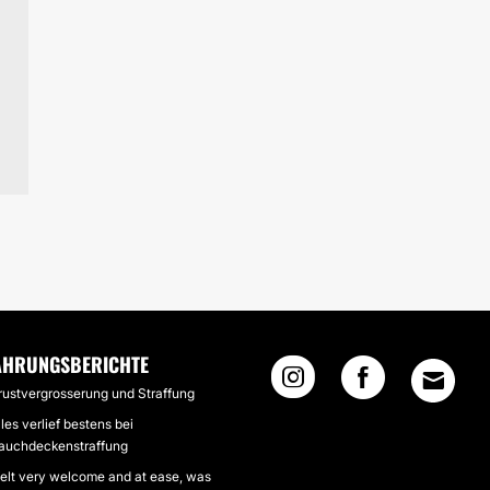
AHRUNGSBERICHTE
rustvergrosserung und Straffung
lles verlief bestens bei
auchdeckenstraffung
 felt very welcome and at ease, was