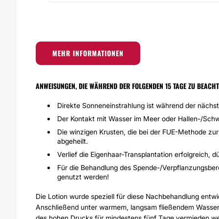
MEHR INFORMATIONEN
ANWEISUNGEN, DIE WÄHREND DER FOLGENDEN 15 TAGE ZU BEACHT
Direkte Sonneneinstrahlung ist während der nächs
Der Kontakt mit Wasser im Meer oder Hallen-/Schw
Die winzigen Krusten, die bei der FUE-Methode zu
abgeheilt.
Verlief die Eigenhaar-Transplantation erfolgreich,
Für die Behandlung des Spende-/Verpflanzungsberei
genutzt werden!
Die Lotion wurde speziell für diese Nachbehandlung entwic
Anschließend unter warmem, langsam fließendem Wasser a
des hohen Drucks für mindestens fünf Tage vermieden w