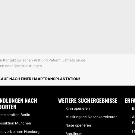
en Kontakt zwischen Arzt und Patient. Estheticon.de
en oder Dienstleistungen.
LAUF NACH EINER HAARTRANSPLANTATION
NDLUNGEN NACH
WEITERE SUCHERGEBNISSE
ERF
DORTEN
Kinn operieren
B
ste straffen Berlin
Misslungene Nasenkorrekturen
A
B
posuktion München
Nase operieren
I
ust verkleinern Hamburg
Botulinum