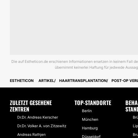
Die auf Estheticon.de erschienen Informationen ersetzen in keinem Fall d
übernimmt keinerlei Haftung für jedwede Aussag
ESTHETICON
ARTIKEL
HAARTRANSPLANTATION
POST-OP VER
ZULETZT GESEHENE
TOP-STANDORTE
BEHA
ZENTREN
STAN
Berlin
Dr.Dr. Andreas Kerscher
Brü
München
Dr.Dr. Volker A. von Zitzewitz
Li
Hamburg
Andreas Rathjen
Br
Düsseldorf