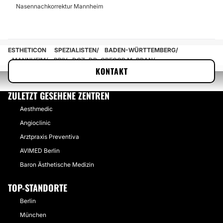
Nasennachkorrektur Mannheim
ESTHETICON
SPEZIALISTEN
BADEN-WÜRTTEMBERG
MANNHEIM
PRIV.-DOZ. DR. GREGOR M. BRAN
KONTAKT
ZULETZT GESEHENE ZENTREN
Aesthmedic
Angioclinic
Arztpraxis Preventiva
AVIMED Berlin
Baron Ästhetische Medizin
TOP-STANDORTE
Berlin
München