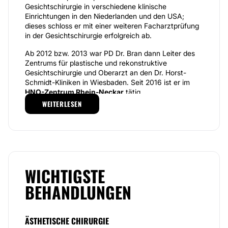
Gesichtschirurgie in verschiedene klinische
Einrichtungen in den Niederlanden und den USA;
dieses schloss er mit einer weiteren Facharztprüfung
in der Gesichtschirurgie erfolgreich ab.
Ab 2012 bzw. 2013 war PD Dr. Bran dann Leiter des
Zentrums für plastische und rekonstruktive
Gesichtschirurgie und Oberarzt an den Dr. Horst-
Schmidt-Kliniken in Wiesbaden. Seit 2016 ist er im
HNO-Zentrum Rhein-Neckar
tätig.
WEITERLESEN
Im HNO-Zentrum Rhein-Neckar wird das gesamte
Spektrum
der operativen und konservativen HNO-
Heilkunde
abgedeckt. Auch bei Stimm-, Sprach- oder
Riechstörungen ist das Zentrum die richtige
Anlaufstelle. Ebenfalls können Allergien diagnostiziert
und therapiert werden.
WICHTIGSTE
Des Weiteren ist die
Schlafmedizin
ein wichtiger
BEHANDLUNGEN
Schwerpunkt; so können Patienten mit
Schnarchbeschwerden oder dem Schlaf-Apnoe-
Syndrom hierherkommen und sich behandeln lassen.
Das Zentrum verfügt auch über mehrere
ÄSTHETISCHE CHIRURGIE
Schlaflabore.