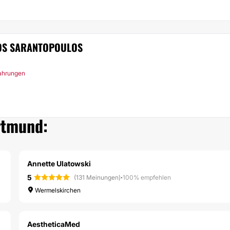
LOS SARANTOPOULOS
fahrungen
rtmund:
Annette Ulatowski
5
·
(131 Meinungen)
100% empfehlen
Wermelskirchen
AestheticaMed