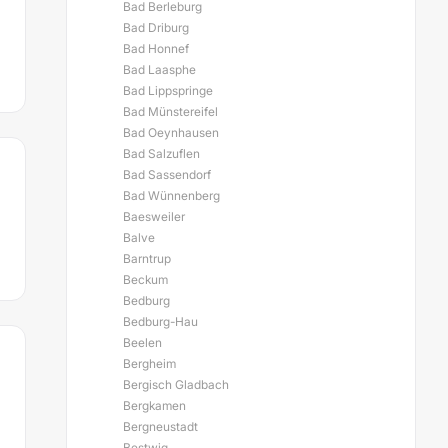
Bad Berleburg
Bad Driburg
Bad Honnef
Bad Laasphe
Bad Lippspringe
Bad Münstereifel
Bad Oeynhausen
Bad Salzuflen
Bad Sassendorf
Bad Wünnenberg
Baesweiler
Balve
Barntrup
Beckum
Bedburg
Bedburg-Hau
Beelen
Bergheim
Bergisch Gladbach
Bergkamen
Bergneustadt
Bestwig