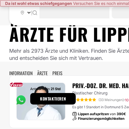
Da ist wohl etwas schiefgegangen
Versuchen Sie es noch einmal
|
ÄRZTE FÜR
LIPP
Mehr als 2973 Ärzte und Kliniken. Finden Sie Ärzt
und entscheiden Sie sich mit Vertrauen.
INFORMATION
ÄRZTE
PREIS
PRIV.-DOZ. DR. MED. H
Antwortet in
21 Std
Plastischer Chirurg
KONTAKTIEREN
5
·
(33 Meinungen)
10
Es gibt 1 Standort in Dortmund 5 Z
Lippen aufspritzen
von
390€
Finanzierungsmöglichkeiten