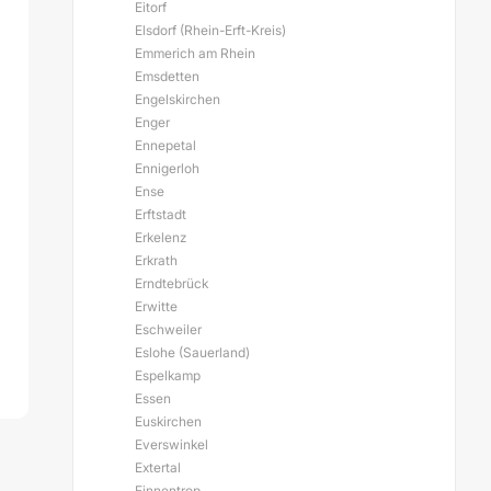
Eitorf
Elsdorf (Rhein-Erft-Kreis)
Emmerich am Rhein
Emsdetten
Engelskirchen
Enger
Ennepetal
Ennigerloh
Ense
Erftstadt
Erkelenz
Erkrath
Erndtebrück
Erwitte
Eschweiler
Eslohe (Sauerland)
Espelkamp
Essen
Euskirchen
Everswinkel
Extertal
Finnentrop