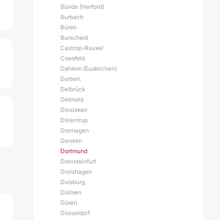
Bünde (Herford)
Burbach
Büren
Burscheid
Castrop-Rauxel
Coesfeld
Dahlem (Euskirchen)
Datteln
Delbrück
Detmold
Dinslaken
Dörentrup
Dormagen
Dorsten
Dortmund
Drensteinfurt
Drolshagen
Duisburg
Dülmen
Düren
Düsseldorf