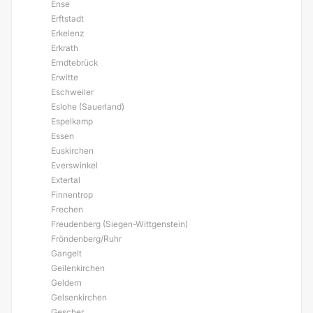
Ense
Erftstadt
Erkelenz
Erkrath
Erndtebrück
Erwitte
Eschweiler
Eslohe (Sauerland)
Espelkamp
Essen
Euskirchen
Everswinkel
Extertal
Finnentrop
Frechen
Freudenberg (Siegen-Wittgenstein)
Fröndenberg/Ruhr
Gangelt
Geilenkirchen
Geldern
Gelsenkirchen
Gescher