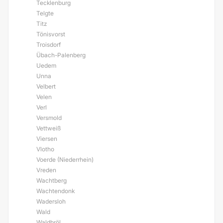
Tecklenburg
Telgte
Titz
Tönisvorst
Troisdorf
Übach-Palenberg
Uedem
Unna
Velbert
Velen
Verl
Versmold
Vettweiß
Viersen
Vlotho
Voerde (Niederrhein)
Vreden
Wachtberg
Wachtendonk
Wadersloh
Wald
Waldbröl