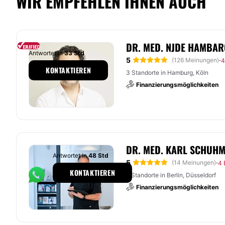
WIR EMPFEHLEN IHNEN AUCH
DR. MED. NJDE HAMBAR
Antwortet in
33 Std
5
·
(126 Meinungen)
4
KONTAKTIEREN
3 Standorte in Hamburg, Köln
Finanzierungsmöglichkeiten
DR. MED. KARL SCHUH
Antwortet in
48 Std
5
·
(14 Meinungen)
4 
KONTAKTIEREN
2 Standorte in Berlin, Düsseldorf
Finanzierungsmöglichkeiten