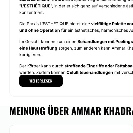
"
L'ESTHÉTIQUE
", in der er sich ganz auf verschiedene ä
konzentriert.
Die Praxis L'ESTHÉTIQUE bietet eine
vielfältige Palette 
und ohne Operation
für ein ästhetisches, harmonisches A
Im Gesicht können zum einen
Behandlungen mit Peelings
eine Hautstraffung
sorgen, zum anderen kann Ammar Kh
korrigieren.
Der Körper kann durch
straffende Eingriffe oder Fettab
werden. Zudem können
Celullitebehandlungen
mit versc
z. B. der Bindegewebsmassage oder der Mesotherapie er
WEITERLESEN
führt bei Frauen außerdem
Brustvergrößerungen mit Sil
Mit verschiedenen
Laserbehandlungen
kann des Weiteren
oder von Unregelmäßigkeiten befreit werden. Hinzu kom
MEINUNG ÜBER AMMAR KHADRA
belebende kosmetische Behandlungen
.
Ammar Khadra arbeitet in der Praxis L'ESTHÉTIQUE mit d
Kosmetikerin Birgit Beideck
zusammen, die auf die kosm