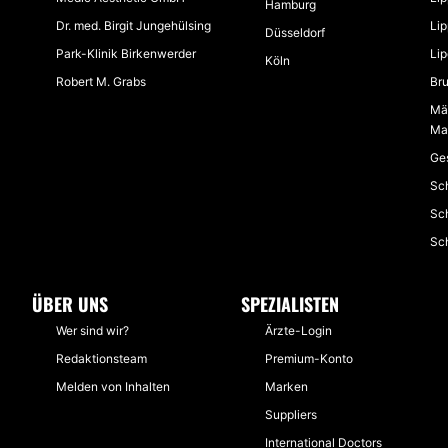
Hamburg
Dr. med. Birgit Jungehülsing
Lip
Düsseldorf
Park-Klinik Birkenwerder
Lip
Köln
Robert M. Grabs
Bru
Män
Ma
Ges
Sch
Sch
Sc
ÜBER UNS
SPEZIALISTEN
Wer sind wir?
Ärzte-Login
Redaktionsteam
Premium-Konto
Melden von Inhalten
Marken
Suppliers
International Doctors