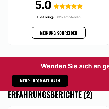
5.0
und die passenden Produkte spezialisiert ist und hierzu 
Beide legen Wert auf den Einsatz
modernster Techniken
hochwertigen Geräten und Materialien
und gehen individ
Patienten ein. Als besondere Services kann für einen länge
1 Meinung
·
100% empfehlen
Hotel organisiert werden, außerdem können die Behandlun
Ratenzahlungen
beglichen werden.
MEINUNG SCHREIBEN
Die Praxis befindet sich
in der Nähe der Einkaufsmeile
in 
daher mit allen Verkehrsmitteln gut erreichbar.
Möglichkeit der Videokonsultation:
Nein
Wenden Sie sich an ge
Finanzierungs- oder Zahlungsmöglichkeiten:
Nein
MEHR INFORMATIONEN
ERFAHRUNGSBERICHTE (2)