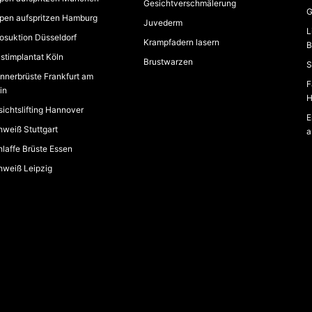
Gesichtverschmälerung
G
pen aufspritzen Hamburg
Juvederm
L
osuktion Düsseldorf
Krampfadern lasern
B
stimplantat Köln
Brustwarzen
S
nerbrüste Frankfurt am
F
in
H
ichtslifting Hannover
E
weiß Stuttgart
a
laffe Brüste Essen
hweiß Leipzig