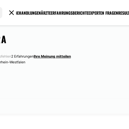
BEHANDLUNGEN
ÄRZTE
ERFAHRUNGSBERICHTE
EXPERTEN FRAGEN
RESUL
RA
fehlen
2 Erfahrungen
Ihre Meinung mitteilen
rhein-Westfalen