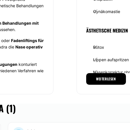
sthetische Behandlungen
Gynäkomastie
von Behandlungen mit
ussehen.
ÄSTHETISCHE MEDIZIN
oder
Fadenliftings für
adra die
Nase operativ
Botox
Lippen aufspritzen
saugungen
konturiert
hiedenen Verfahren wie
Nasenkorrektur oh
folgen. Ammar Khadra
WEITERLESEN
ikonimplantaten
durch.
Hyperhidrose
 die Haut geglättet
men
pflegende und
Lippenkorrektur
 (1)
er
Dermazeutischen
DERMATOLOGIE
etischen Behandlungen