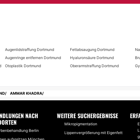
Augenlidstraffung Dortmund
Fettabsaugung Dortmund
Na
Augenringe entfernen Dortmund
Hyaluronsäure Dortmund
Br
d
Otoplastik Dortmund
Oberarmstraffung Dortmund
Gy
ND
AMMAR KHADRA
NDLUNGEN NACH
WEITERE SUCHERGEBNISSE
ERF
DORTEN
Mikropigmentation
E
L
rbenbehandlung Berlin
Lippenvergrößerung mit Eigenfett
g
ppen aufspritzen München