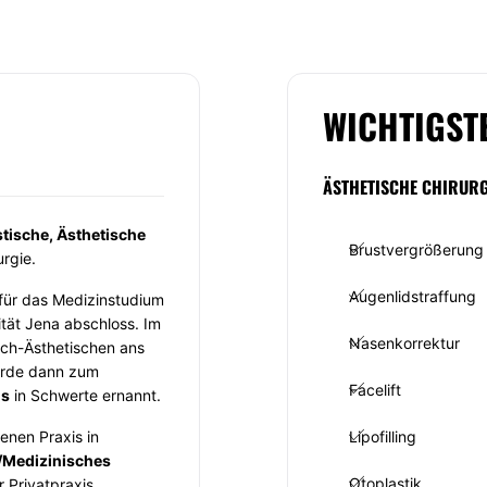
WICHTIGST
ÄSTHETISCHE CHIRURG
stische, Ästhetische
Brustvergrößerung
rgie.
Augenlidstraffung
für das Medizinstudium
ität Jena abschloss. Im
Nasenkorrektur
sch-Ästhetischen ans
urde dann zum
Facelift
us
in Schwerte ernannt.
enen Praxis in
Lipofilling
/Medizinisches
Otoplastik
r Privatpraxis