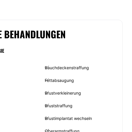
E BEHANDLUNGEN
IE
Bauchdeckenstraffung
Fettabsaugung
Brustverkleinerung
Bruststraffung
Brustimplantat wechseln
Oberarmstraffung