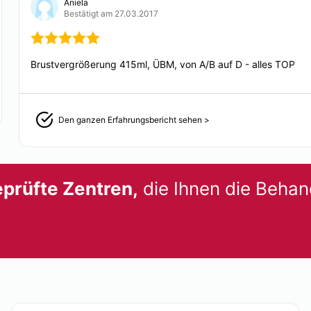
umfassend beraten kann.
Aniela
Bestätigt am 27.03.2017
mit
Unterstützung von
Laserbehandlung
uell auf jeden
ren Aufenthalt ein
ÄSTHETISCH-KOSMETI
gen in
Brustvergrößerung 415ml, ÜBM, von A/B auf D - alles TOP
Dortmund und ist
Mesotherapie
Den ganzen Erfahrungsbericht sehen >
Cellulite
prüfte Zentren,
die Ihnen die Behan