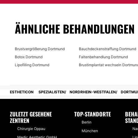
ÄHNLICHE BEHANDLUNGEN
Brustvergrößerung Dortmund
Bauchdeckenstraffung Dortmund
Botox Dortmund
Faltenbehandlung Dortmund
Lipofilling Dortmund
Brustimplantat wechseln Dortmun
ESTHETICON
SPEZIALISTEN
NORDRHEIN-WESTFALEN
DORTMU
ZULETZT GESEHENE
TOP-STANDORTE
BEHA
ZENTREN
STAN
Berlin
Chirurgie Oppau
Na
München
Medic Aesthetic GmbH
Li