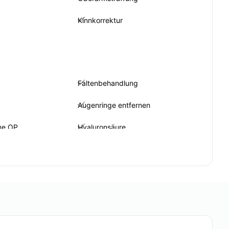
Kinnkorrektur
Faltenbehandlung
Augenringe entfernen
ne OP
Hyaluronsäure
Lippenvergrößerung mit
Hyaluronsäure