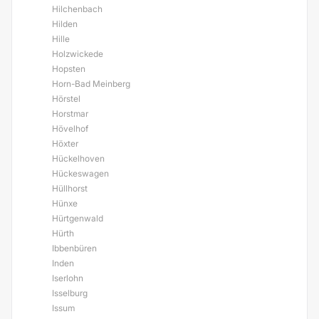
Hilchenbach
Hilden
Hille
Holzwickede
Hopsten
Horn-Bad Meinberg
Hörstel
Horstmar
Hövelhof
Höxter
Hückelhoven
Hückeswagen
Hüllhorst
Hünxe
Hürtgenwald
Hürth
Ibbenbüren
Inden
Iserlohn
Isselburg
Issum