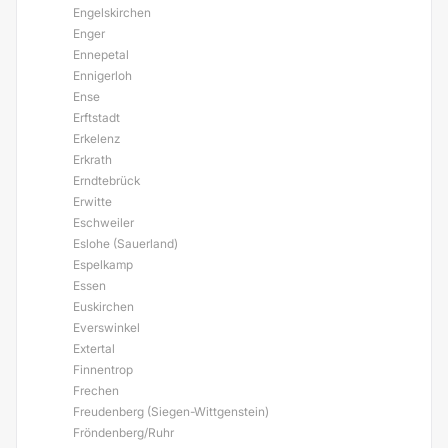
Engelskirchen
Enger
Ennepetal
Ennigerloh
Ense
Erftstadt
Erkelenz
Erkrath
Erndtebrück
Erwitte
Eschweiler
Eslohe (Sauerland)
Espelkamp
Essen
Euskirchen
Everswinkel
Extertal
Finnentrop
Frechen
Freudenberg (Siegen-Wittgenstein)
Fröndenberg/Ruhr