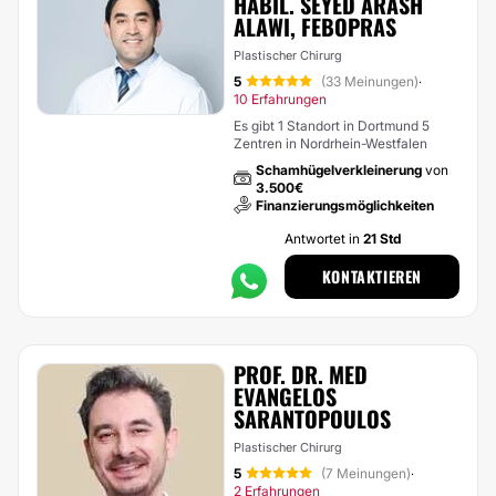
HABIL. SEYED ARASH
ALAWI, FEBOPRAS
Plastischer Chirurg
5
(33 Meinungen)
·
10 Erfahrungen
Es gibt 1 Standort in Dortmund 5
Zentren in Nordrhein-Westfalen
Schamhügelverkleinerung
von
3.500€
Finanzierungsmöglichkeiten
Antwortet in
21 Std
KONTAKTIEREN
PROF. DR. MED
EVANGELOS
SARANTOPOULOS
Plastischer Chirurg
5
(7 Meinungen)
·
2 Erfahrungen