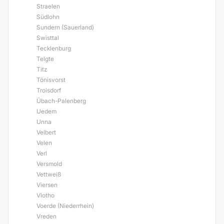
Straelen
Südlohn
Sundern (Sauerland)
Swisttal
Tecklenburg
Telgte
Titz
Tönisvorst
Troisdorf
Übach-Palenberg
Uedem
Unna
Velbert
Velen
Verl
Versmold
Vettweiß
Viersen
Vlotho
Voerde (Niederrhein)
Vreden