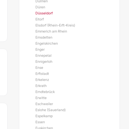
Dülmen
Düren
Düsseldorf
Eitorf
Elsdorf (Rhein-Erft-Kreis)
Emmerich am Rhein
Emsdetten
Engelskirchen
Enger
Ennepetal
Ennigerloh
Ense
Erftstadt
Erkelenz
Erkrath
Erndtebrück
Erwitte
Eschweiler
Eslohe (Sauerland)
Espelkamp
Essen
Euskirchen