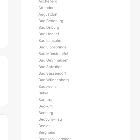
Ascheberg
Attendorn
Augustdorf
Bad Berleburg
Bad Driburg
Bad Honnef
Bad Laasphe
Bad Lippspringe
Bad Münstereifel
Bad Oeynhausen
Bad Salzuflen
Bad Sassendorf
Bad Wünnenberg
Baesweiler
Balve
Barntrup
Beckum
Bedburg
Bedburg-Hau
Beelen
Bergheim
Bergisch Gladbach