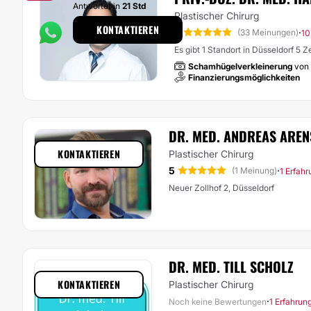
Antwortet in
21 Std
Plastischer Chirurg
KONTAKTIEREN
5
·
(33 Meinungen)
10
Es gibt 1 Standort in Düsseldorf 5 
Schamhügelverkleinerung
von
Finanzierungsmöglichkeiten
DR. MED. ANDREAS ARE
KONTAKTIEREN
Plastischer Chirurg
5
·
(1 Meinung)
1 Erfah
Neuer Zollhof 2, Düsseldorf
DR. MED. TILL SCHOLZ
KONTAKTIEREN
Plastischer Chirurg
·
Noch keine Bewertungen
1 Erfahrun