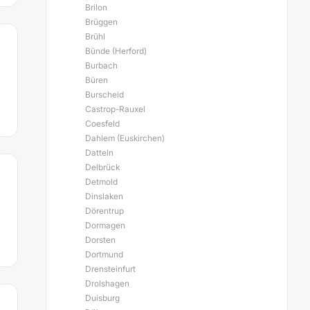
Brilon
Brüggen
Brühl
Bünde (Herford)
Burbach
Büren
Burscheid
Castrop-Rauxel
Coesfeld
Dahlem (Euskirchen)
Datteln
Delbrück
Detmold
Dinslaken
Dörentrup
Dormagen
Dorsten
Dortmund
Drensteinfurt
Drolshagen
Duisburg