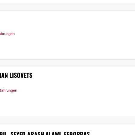
fahrungen
AN LISOVETS
rfahrungen
ABIL. SEYED ARASH ALAWI, FEBOPRAS