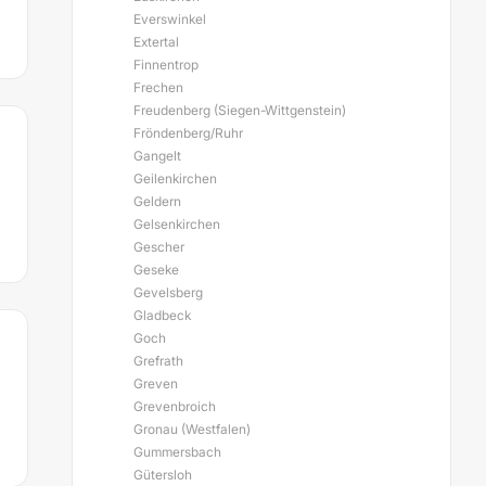
Everswinkel
Extertal
Finnentrop
Frechen
Freudenberg (Siegen-Wittgenstein)
Fröndenberg/Ruhr
Gangelt
Geilenkirchen
Geldern
Gelsenkirchen
Gescher
Geseke
Gevelsberg
Gladbeck
Goch
Grefrath
Greven
Grevenbroich
Gronau (Westfalen)
Gummersbach
Gütersloh