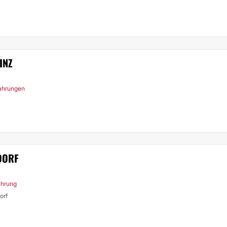
INZ
fahrungen
DORF
ahrung
orf