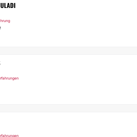
OULADI
ahrung
f
S
Erfahrungen
Erfahrungen