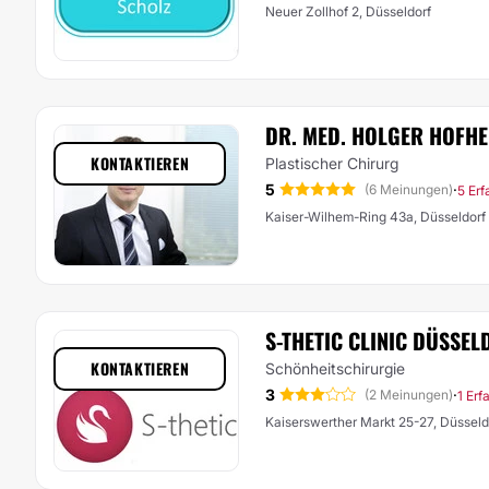
Neuer Zollhof 2, Düsseldorf
DR. MED. HOLGER HOFHE
KONTAKTIEREN
Plastischer Chirurg
5
·
(6 Meinungen)
5 Er
Kaiser-Wilhem-Ring 43a, Düsseldorf
S-THETIC CLINIC DÜSSEL
KONTAKTIEREN
Schönheitschirurgie
3
·
(2 Meinungen)
1 Erf
Kaiserswerther Markt 25-27, Düsseld