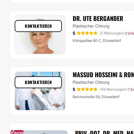
DR. UTE BERGANDER
KONTAKTIEREN
Plastischer Chirurg
5
·
(2 Meinungen)
2 Er
Königsallee 60 C, Düsseldorf
MASSUD HOSSEINI & ROM
KONTAKTIEREN
Plastischer Chirurg
5
·
(45 Meinungen)
7 E
Reichsstraße 59, Düsseldorf
PRIV.-DOZ. DR. MED. H