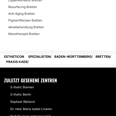
Medizin mit individueller Beratung kombiniert wird.
Lippenkorrektur Bretten
Hier steht die persönliche Betreuung im Vordergrund,
Resurfacing Bretten
sodass jeder Patient Schritt für Schritt zu einem
Anti-Aging Bretten
natürlichen, frischen und jugendlichen Aussehen
begleitet wird.
Pigmentflecken Bretten
Aknebehandlung Bretten
Möglichkeit der Videokonsultation:
Mesotherapie Bretten
Nein
Erfahrung:
11 Jahre
ESTHETICON
SPEZIALISTEN
BADEN-WÜRTTEMBERG
BRETTEN
PRAXIS KADE
Beratung in:
Deutsch
ZULETZT GESEHENE ZENTREN
English
S-thetic Bremen
Français
S-thetic Berlin
Finanzierungs- oder Zahlungsmöglichkeiten:
Raphael Weiland
Dr. med. Maria Isabel Linares
Ja