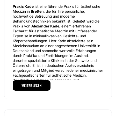
Praxis Kade
ist eine führende Praxis für ästhetische
Medizin in
Bretten
, die für ihre persönliche,
hochwertige Betreuung und moderne
Behandlungstechniken bekannt ist. Geleitet wird die
Praxis von
Alexander Kade
, einem erfahrenen
Facharzt für ästhetische Medizin mit umfassender
Expertise in minimalinvasiven Gesichts- und
Körperbehandlungen. Herr Kade absolvierte sein
Medizinstudium an einer angesehenen Universität in
Deutschland und sammelte wertvolle Erfahrungen
durch Praktika und Fortbildungen im Ausland,
darunter spezialisierte Kliniken in der Schweiz und
Österreich. Er ist im deutschen Ärzteverzeichnis
eingetragen und Mitglied verschiedener medizinischer
Fachgesellschaften für ästhetische Medizin.
Regelmäßig nimmt er an nationalen und
internationalen Kongressen teil, veröffentlicht
WEITERLESEN
Fachartikel und beteiligt sich aktiv an
Fortbildungsveranstaltungen, um stets auf dem
neuesten Stand der wissenschaftlichen Erkenntnisse
und Behandlungsmethoden zu bleiben. Die Praxis
Praxis Kade
legt besonderen Wert auf individuelle
Beratung, maßgeschneiderte Behandlungspläne und