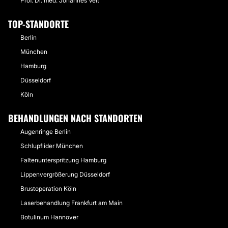
Prof. Dr. med. Johannes Veit
Akzeptierte Zahlungsmöglichkeiten:
TOP-STANDORTE
Barzahlung
Berlin
Kartenzahlung
München
Hamburg
Düsseldorf
Köln
BEHANDLUNGEN NACH STANDORTEN
Augenringe Berlin
Schlupflider München
Faltenunterspritzung Hamburg
Lippenvergrößerung Düsseldorf
Brustoperation Köln
Laserbehandlung Frankfurt am Main
Botulinum Hannover