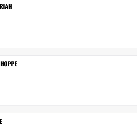
RIAH
N HOPPE
E