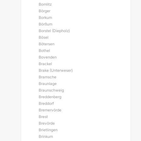
Bomlitz
Börger
Borkum
Börßum
Borstel (Diepholz)
Bösel
Bötersen
Bothel
Bovenden
Brackel
Brake (Unterweser)
Bramsche
Braunlage
Braunschweig
Breddenberg
Breddorf
Bremervörde
Brest
Brevörde
Brietlingen
Brinkum