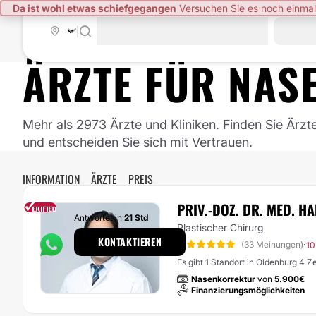
Da ist wohl etwas schiefgegangen
Versuchen Sie es noch einmal
|
ÄRZTE FÜR
NAS
Mehr als 2973 Ärzte und Kliniken. Finden Sie Ärzt
und entscheiden Sie sich mit Vertrauen.
INFORMATION
ÄRZTE
PREIS
PRIV.-DOZ. DR. MED. H
Antwortet in
21 Std
Plastischer Chirurg
KONTAKTIEREN
5
·
(33 Meinungen)
10
Es gibt 1 Standort in Oldenburg 4 
Nasenkorrektur
von
5.900€
Finanzierungsmöglichkeiten