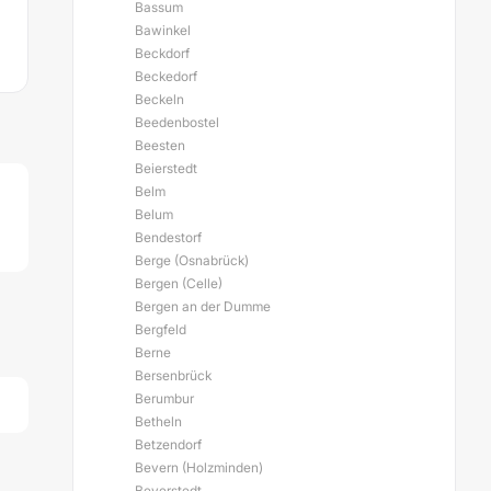
Bassum
Bawinkel
Beckdorf
Beckedorf
Beckeln
Beedenbostel
Beesten
Beierstedt
Belm
Belum
Bendestorf
Berge (Osnabrück)
Bergen (Celle)
Bergen an der Dumme
Bergfeld
Berne
Bersenbrück
Berumbur
Betheln
Betzendorf
Bevern (Holzminden)
Beverstedt