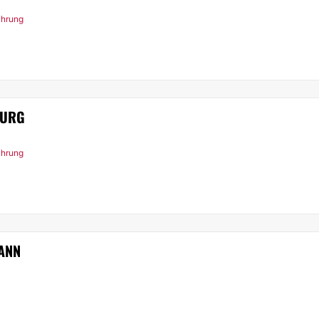
ahrung
BURG
ahrung
ANN