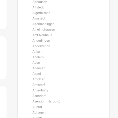
Alfhausen
Alfstedt
Algermissen
Almstedt
Altenmedingen
Amelinghausen
Amt Neuhaus
Anderlingen
Andervenne
Ankum
Apelern
Apen
Apensen
Appel
Arholzen
Armstorf
Artlenburg
Asendorf
Asendorf (Harburg)
Auetal
Auhagen
Aurich