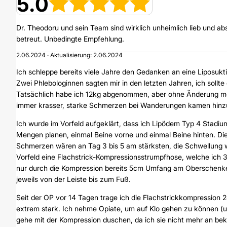
5.0
Dr. Theodoru und sein Team sind wirklich unheimlich lieb und 
betreut. Unbedingte Empfehlung.
2.06.2024 · Aktualisierung: 2.06.2024
Ich schleppe bereits viele Jahre den Gedanken an eine Liposukti
Zwei Phlebologinnen sagten mir in den letzten Jahren, ich sollt
Tatsächlich habe ich 12kg abgenommen, aber ohne Änderung me
immer krasser, starke Schmerzen bei Wanderungen kamen hinzu. 
Ich wurde im Vorfeld aufgeklärt, dass ich Lipödem Typ 4 Stadi
Mengen planen, einmal Beine vorne und einmal Beine hinten. Di
Schmerzen wären an Tag 3 bis 5 am stärksten, die Schwellung
Vorfeld eine Flachstrick-Kompressionsstrumpfhose, welche ich 
nur durch die Kompression bereits 5cm Umfang am Oberschenkel v
jeweils von der Leiste bis zum Fuß.
Seit der OP vor 14 Tagen trage ich die Flachstrickkompressio
extrem stark. Ich nehme Opiate, um auf Klo gehen zu können (u
gehe mit der Kompression duschen, da ich sie nicht mehr an bek