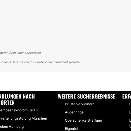
 durch Ärzte oder Spezialisten.
schen Arzt und Patient. Estheticon.de übernimmt keinerlei
R LIPÖDEM
LIPOSUKTION BEINE VORNE BEI LIPÖDEM STADIUM 2
NDLUNGEN NACH
WEITERE SUCHERGEBNISSE
ERF
DORTEN
Brüste verkleinern
U
terhosensyndrom Berlin
Augenringe
L
tverteilungsstörung München
Oberschenkelstraffung
L
S
ödem Hamburg
Eigenfett