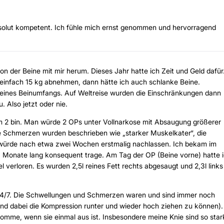
absolut kompetent. Ich fühle mich ernst genommen und hervorragend
on der Beine mit mir herum. Dieses Jahr hatte ich Zeit und Geld dafür
e einfach 15 kg abnehmen, dann hätte ich auch schlanke Beine.
ines Beinumfangs. Auf Weltreise wurden die Einschränkungen dann
Also jetzt oder nie.
um 2 bin. Man würde 2 OPs unter Vollnarkose mit Absaugung größerer
e Schmerzen wurden beschrieben wie „starker Muskelkater“, die
 würde nach etwa zwei Wochen erstmalig nachlassen. Ich bekam im
3 Monate lang konsequent trage. Am Tag der OP (Beine vorne) hatte 
erloren. Es wurden 2,5l reines Fett rechts abgesaugt und 2,3l links
n 24/7. Die Schwellungen und Schmerzen waren und sind immer noch
nd dabei die Kompression runter und wieder hoch ziehen zu können).
omme, wenn sie einmal aus ist. Insbesondere meine Knie sind so star