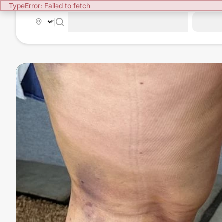
TypeError: Failed to fetch
|