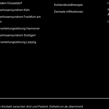
L
ödem Düsseldorf
Kohlendioxidtherapie
P
terhosensyndrom Köln
Dermale Infiltrationen
Ä
terhosensyndrom Frankfurt am
L
in
tverteilungsstörung Hannover
terhosensyndrom Stuttgart
tverteilungsstörung Leipzig
n Kontakt zwischen Arzt und Patient. Estheticon.de übernimmt