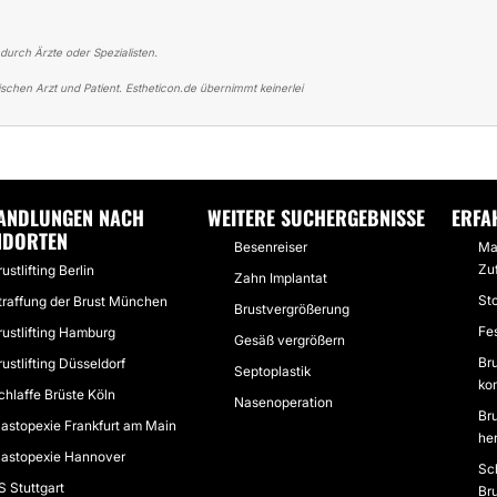
 durch Ärzte oder Spezialisten.
schen Arzt und Patient. Estheticon.de übernimmt keinerlei
ER BRUSTSTRAFFUNG
BRUSTSTRAFFUNG BEI DR. PAYER OHNE SCHMER
ANDLUNGEN NACH
WEITERE SUCHERGEBNISSE
ERFA
NDORTEN
Besenreiser
Ma
Zu
ustlifting Berlin
Zahn Implantat
St
traffung der Brust München
Brustvergrößerung
Fe
rustlifting Hamburg
Gesäß vergrößern
Bru
rustlifting Düsseldorf
Septoplastik
ko
chlaffe Brüste Köln
Nasenoperation
Br
astopexie Frankfurt am Main
he
astopexie Hannover
Sc
S Stuttgart
Bru