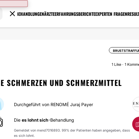
BEHANDLUNGEN
ÄRZTE
ERFAHRUNGSBERICHTE
EXPERTEN FRAGEN
RESUL
BRUSTSTRAFFU
1
Like
1 Komme
NE SCHMERZEN UND SCHMERZMITTEL
Durchgeführt von RENOMÉ Juraj Payer
Die
es lohnt sich
-Behandlung
Gemeldet von mend7016893. 99% der Patienten haben angegeben, dass
es sich lohnt.