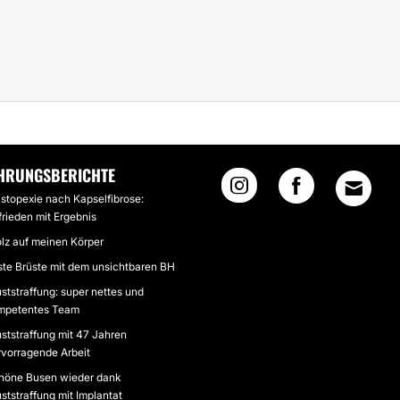
ZEN UND SCHMERZMITTEL
HRUNGSBERICHTE
stopexie nach Kapselfibrose:
frieden mit Ergebnis
olz auf meinen Körper
ste Brüste mit dem unsichtbaren BH
ststraffung: super nettes und
mpetentes Team
uststraffung mit 47 Jahren
rvorragende Arbeit
höne Busen wieder dank
ststraffung mit Implantat