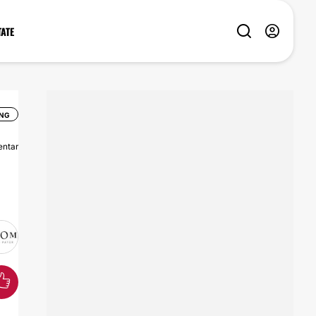
TATE
NG
ntar