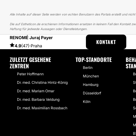
Alle Inhalte auf dieser Seite werden von echten Benutzern des Portals erstellt und nicht
Die auf Estheticon.de erschienen Informationen ersetzen in keinem Fall den Kontakt zwi
Haftung für jedwede Aussagen oder Dienstleistungen.
RENOMÉ Juraj Payer
ESTHETICON
ERFAHRUNGSBERICHTE
ERFAHRUNGSBERICHTE ÜB
KONTAKT
4.9
(47)
·
Praha
ZULETZT GESEHENE
TOP-STANDORTE
BEH
ZENTREN
STA
Berlin
Peter Hoffmann
Br
München
Dr. med. Christina Hintz-König
S
Hamburg
Dr. med. Mariam Omar
B
Düsseldorf
Dr. med. Barbara Veldung
B
Köln
Dr. med. Maximilian Rossbach
S
M
M
B