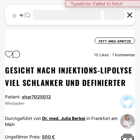
TypeError: Failed to fetch
|
FETT-WEG-SPRITZE
10
Likes
1 Kommentar
GESICHT NACH INJEKTIONS-LIPOLYSE
VIEL SCHLANKER UND DEFINIERTER
Patient:
shar7025012
Wiesbaden
Durchgeführt von
Dr. med. Julia Berkei
in Frankfurt am
Main
Ungefährer Preis:
500 €