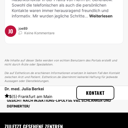
Sowohl die telefonischen als auch die persönlichen
Kontakte waren immer herausragend freundlich und
informativ. Mir wurden jegliche Schritte...
Weiterlesen
joe89
JO
Keine Kommentare
Alle Inhalte auf dieser Seite werden von echten Benutzern des Portals erstellt und
nicht durch Ärzte oder Spezialisten.
Die auf Estheticon.de erschienen Informationen ersetzen in keinem Fall den Kontakt
zwischen Arzt und Patient. Estheticon.de übernimmt keinerlei Haftung für jedwede
Aussagen oder Dienstleistungen.
Dr. med. Julia Berkei
ESTHETICON
ERFAHRUNGSBERICHTE
KONTAKT
ERFAHRUNGSBERICHTE ÜBER FETT-WEG-SPRITZE
5
(5)
·
Frankfurt am Main
GESICHT NACH INJEKTIONS-LIPOLYSE VIEL SCHLANKER UND
DEFINIERTER
ZULETZT GESEHENE ZENTREN