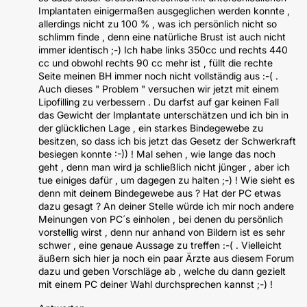
Implantaten einigermaßen ausgeglichen werden konnte ,
allerdings nicht zu 100 % , was ich persönlich nicht so
schlimm finde , denn eine natürliche Brust ist auch nicht
immer identisch ;-) Ich habe links 350cc und rechts 440
cc und obwohl rechts 90 cc mehr ist , füllt die rechte
Seite meinen BH immer noch nicht vollständig aus :-( .
Auch dieses " Problem " versuchen wir jetzt mit einem
Lipofilling zu verbessern . Du darfst auf gar keinen Fall
das Gewicht der Implantate unterschätzen und ich bin in
der glücklichen Lage , ein starkes Bindegewebe zu
besitzen, so dass ich bis jetzt das Gesetz der Schwerkraft
besiegen konnte :-)) ! Mal sehen , wie lange das noch
geht , denn man wird ja schließlich nicht jünger , aber ich
tue einiges dafür , um dagegen zu halten ;-) ! Wie sieht es
denn mit deinem Bindegewebe aus ? Hat der PC etwas
dazu gesagt ? An deiner Stelle würde ich mir noch andere
Meinungen von PC´s einholen , bei denen du persönlich
vorstellig wirst , denn nur anhand von Bildern ist es sehr
schwer , eine genaue Aussage zu treffen :-( . Vielleicht
äußern sich hier ja noch ein paar Ärzte aus diesem Forum
dazu und geben Vorschläge ab , welche du dann gezielt
mit einem PC deiner Wahl durchsprechen kannst ;-) !