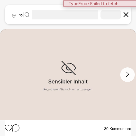
|
1
/
4
30 Kommentare
BRUSTSTRAFFUNG