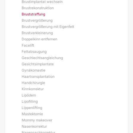
Brustimplantat wechseln
Brustrekonstruktion
Bruststraffung
Brustvergrößerung
Brustvergrößerung mit Eigenfett
Brustverkleinerung
Doppelkinn entfernen
Facelift
Fettabsaugung
Geschlechtsangleichung
Gesichtsimplantate
Gynäkomastie
Haartransplantation
Handchirurgie
Kinnkorrektur
Lipödem
Lipofilling
Lippenlifting
Mastektomie
Mommy makeover
Nasenkorrektur
Nasennachkorrektur