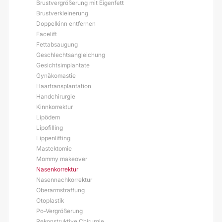
Brustvergrößerung mit Eigenfett
Brustverkleinerung
Doppelkinn entfernen
Facelift
Fettabsaugung
Geschlechtsangleichung
Gesichtsimplantate
Gynäkomastie
Haartransplantation
Handchirurgie
Kinnkorrektur
Lipödem
Lipofilling
Lippenlifting
Mastektomie
Mommy makeover
Nasenkorrektur
Nasennachkorrektur
Oberarmstraffung
Otoplastik
Po-Vergrößerung
Rekonstruktive Chirurgie