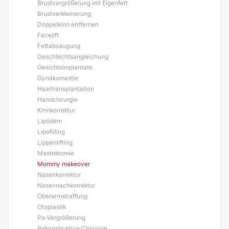
Brustvergrößerung mit Eigenfett
Brustverkleinerung
Doppelkinn entfernen
Facelift
Fettabsaugung
Geschlechtsangleichung
Gesichtsimplantate
Gynäkomastie
Haartransplantation
Handchirurgie
Kinnkorrektur
Lipödem
Lipofilling
Lippenlifting
Mastektomie
Mommy makeover
Nasenkorrektur
Nasennachkorrektur
Oberarmstraffung
Otoplastik
Po-Vergrößerung
Rekonstruktive Chirurgie