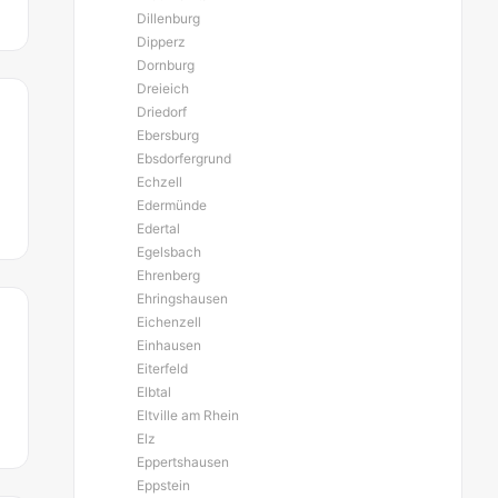
Dillenburg
Dipperz
Dornburg
Dreieich
Driedorf
Ebersburg
Ebsdorfergrund
Echzell
Edermünde
Edertal
Egelsbach
Ehrenberg
Ehringshausen
Eichenzell
Einhausen
Eiterfeld
Elbtal
Eltville am Rhein
Elz
Eppertshausen
Eppstein