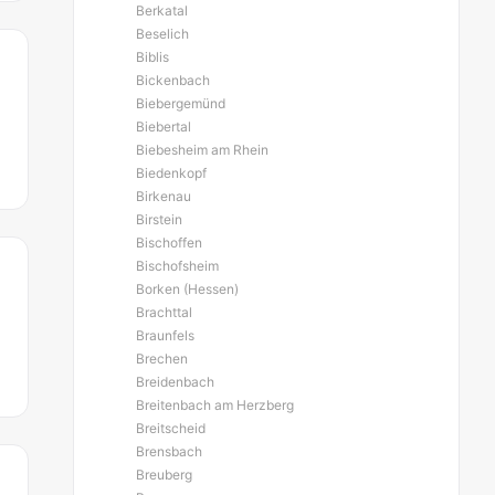
Berkatal
Beselich
Biblis
Bickenbach
Biebergemünd
Biebertal
Biebesheim am Rhein
Biedenkopf
Birkenau
Birstein
Bischoffen
Bischofsheim
Borken (Hessen)
Brachttal
Braunfels
Brechen
Breidenbach
Breitenbach am Herzberg
Breitscheid
Brensbach
Breuberg