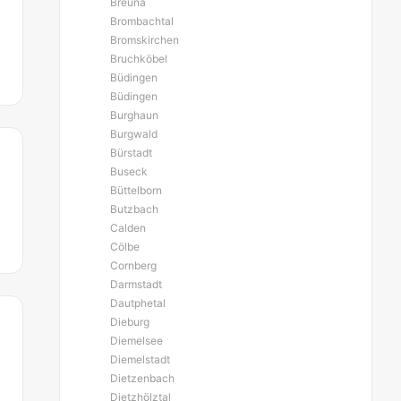
Breuna
Brombachtal
Bromskirchen
Bruchköbel
Büdingen
Büdingen
Burghaun
Burgwald
Bürstadt
Buseck
Büttelborn
Butzbach
Calden
Cölbe
Cornberg
Darmstadt
Dautphetal
Dieburg
Diemelsee
Diemelstadt
Dietzenbach
Dietzhölztal