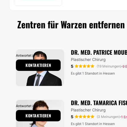
Zentren für Warzen entfernen
DR. MED. PATRICE MOU
Antwortet in
18 Std
Plastischer Chirurg
KONTAKTIEREN
5
·
(19 Meinungen)
9 
Es gibt 1 Standort in Hessen
DR. MED. TAMARICA FI
Antwortet in
2 Std
Plastischer Chirurg
KONTAKTIEREN
5
·
(3 Meinungen)
1 E
Es gibt 1 Standort in Hessen