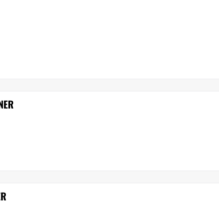
NER
ER