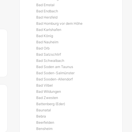
Bad Emstal
Bad Endbach
Bad Hersfeld
Bad Homburg vor dem Höhe
Bad Karlshafen
Bad König
Bad Nauheim
Bad Orb
Bad Salzschlirf
Bad Schwalbach
Bad Soden am Taunus
Bad Soden-Salmünster
Bad Sooden-Allendorf
Bad Vilbel
Bad Wildungen
Bad Zwesten
Battenberg (Eder)
Baunatal
Bebra
Beerfelden
Bensheim