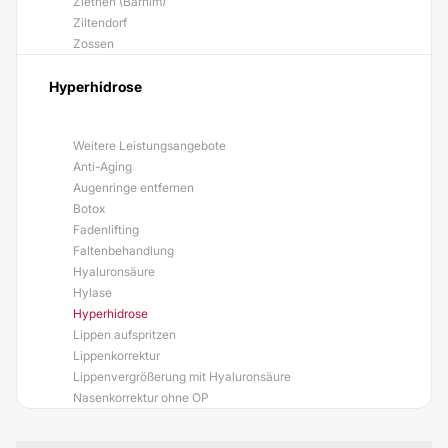
Ziethen (Barnim)
Ziltendorf
Zossen
Hyperhidrose
Weitere Leistungsangebote
Anti-Aging
Augenringe entfernen
Botox
Fadenlifting
Faltenbehandlung
Hyaluronsäure
Hylase
Hyperhidrose
Lippen aufspritzen
Lippenkorrektur
Lippenvergrößerung mit Hyaluronsäure
Nasenkorrektur ohne OP