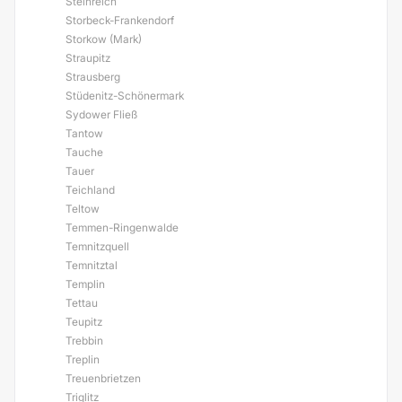
Steinreich
Storbeck-Frankendorf
Storkow (Mark)
Straupitz
Strausberg
Stüdenitz-Schönermark
Sydower Fließ
Tantow
Tauche
Tauer
Teichland
Teltow
Temmen-Ringenwalde
Temnitzquell
Temnitztal
Templin
Tettau
Teupitz
Trebbin
Treplin
Treuenbrietzen
Triglitz