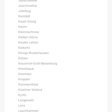
Jänschwalde
Joachimsthal
Jüterbog
Karstädt
Kasel-Golzig
Ketzin
Kleinmachnow
Kleßen-Görne
Kloster Lehnin
Kolkwitz
Königs Wusterhausen
Kotzen
Krausnick-Groß Wasserburg
Kremitzaue
Kremmen
Kroppen
Kümmernitztal
Küstriner Vorland
Kyritz
Langewahl
Lanz
Lauchhammer