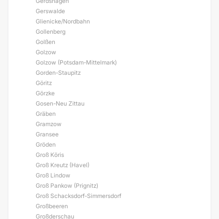
Gerdshagen
Gerswalde
Glienicke/Nordbahn
Gollenberg
Golßen
Golzow
Golzow (Potsdam-Mittelmark)
Gorden-Staupitz
Göritz
Görzke
Gosen-Neu Zittau
Gräben
Gramzow
Gransee
Gröden
Groß Köris
Groß Kreutz (Havel)
Groß Lindow
Groß Pankow (Prignitz)
Groß Schacksdorf-Simmersdorf
Großbeeren
Großderschau