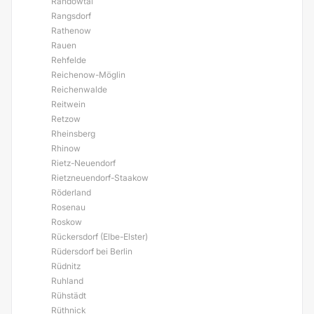
Randowtal
Rangsdorf
Rathenow
Rauen
Rehfelde
Reichenow-Möglin
Reichenwalde
Reitwein
Retzow
Rheinsberg
Rhinow
Rietz-Neuendorf
Rietzneuendorf-Staakow
Röderland
Rosenau
Roskow
Rückersdorf (Elbe-Elster)
Rüdersdorf bei Berlin
Rüdnitz
Ruhland
Rühstädt
Rüthnick