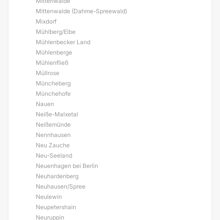
Mittenwalde
Mittenwalde (Dahme-Spreewald)
Mixdorf
Mühlberg/Elbe
Mühlenbecker Land
Mühlenberge
Mühlenfließ
Müllrose
Müncheberg
Münchehofe
Nauen
Neiße-Malxetal
Neißemünde
Nennhausen
Neu Zauche
Neu-Seeland
Neuenhagen bei Berlin
Neuhardenberg
Neuhausen/Spree
Neulewin
Neupetershain
Neuruppin