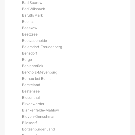
Bad Saarow
Bad Wilsnack
Baruth/Mark
Beelitz
Beeskow
Beetzsee
Beetzseeheide
Beiersdorf-Freudenberg
Bensdorf
Berge
Berkenbrück
Berkholz-Meyenburg
Bernau bei Berlin
Bersteland
Bestensee
Biesenthal
Birkenwerder
Blankenfelde-Mahlow
Bleyen-Genschmar
Bliesdorf
Boitzenburger Land