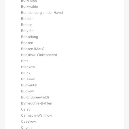
Borkheide
Borkwalde
Brandenburg an der Havel
Breddin
Breese
Breydin
Brieselang
Briesen
Briesen (Mark)
Brieskow-Finkenheerd
Britz
Bronkow
Brück
Brüssow
Buckautal
Buckow
Burg (Spreewald)
Byhleguhre-Byhlen
Calau
Carmzow-Wallmow
Casekow
Chorin