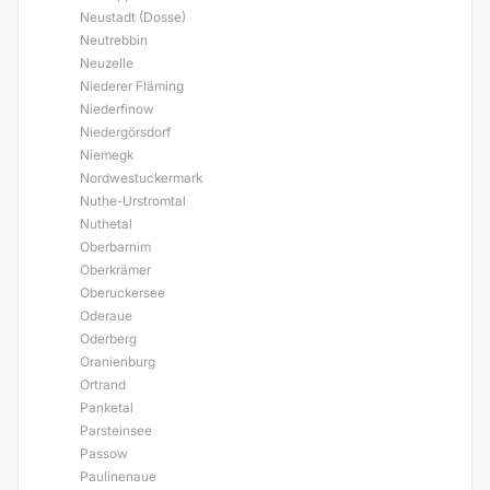
Neustadt (Dosse)
Neutrebbin
Neuzelle
Niederer Fläming
Niederfinow
Niedergörsdorf
Niemegk
Nordwestuckermark
Nuthe-Urstromtal
Nuthetal
Oberbarnim
Oberkrämer
Oberuckersee
Oderaue
Oderberg
Oranienburg
Ortrand
Panketal
Parsteinsee
Passow
Paulinenaue