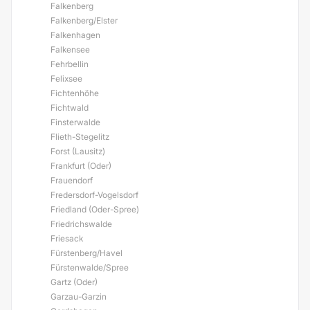
Falkenberg
Falkenberg/Elster
Falkenhagen
Falkensee
Fehrbellin
Felixsee
Fichtenhöhe
Fichtwald
Finsterwalde
Flieth-Stegelitz
Forst (Lausitz)
Frankfurt (Oder)
Frauendorf
Fredersdorf-Vogelsdorf
Friedland (Oder-Spree)
Friedrichswalde
Friesack
Fürstenberg/Havel
Fürstenwalde/Spree
Gartz (Oder)
Garzau-Garzin