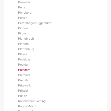
Päwesin
Peitz
Perleberg
Pessin
Petershagen/Eggersdorf
Pinnow
Pirow
Planebruch
Planetal
Plattenburg
Plessa
Podelzig
Postdam
Potsdam
Premnitz
Prenzlau
Pritzwalk
Prötzel
Putlitz
Rabenstein/Fläming
Ragow-Merz