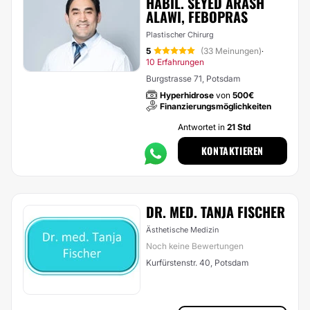
HABIL. SEYED ARASH
ALAWI, FEBOPRAS
Plastischer Chirurg
5
(33 Meinungen)
·
10 Erfahrungen
Burgstrasse 71, Potsdam
Hyperhidrose
von
500€
Finanzierungsmöglichkeiten
Antwortet in
21 Std
KONTAKTIEREN
DR. MED. TANJA FISCHER
Ästhetische Medizin
Noch keine Bewertungen
Kurfürstenstr. 40, Potsdam