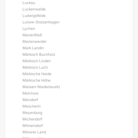
Luckau
Luckenwalde
Ludwigsfelde
Lunow-Stolzenhagen
Lychen
Marienfließ
Marienwerder
Mark Landin
Märkisch Buchholz
Märkisch Linden
Märkisch Luch
Märkische Heide
Märkische Höhe
Massen-Niederlausitz
Melchow
Merzdorf
Mescherin
Meyenburg
Michendorf
Milmersdorf
Milower Land