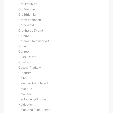
Großkmehlen
Großräschen
Großthiemig
Großwoltersdorf
Grünewald
Grünheide (Mark)
Grünow
Grunow-Dammendorf
Guben
Guhrow
Gülitz-Reetz
Gumtow
Gusow-Platkow
Guteborn
Halbe
Halenbeck-Rohlsdorf
Havelaue
Havelsee
Heckelberg-Brunow
Heideblick
Heideland (Elbe-Elster)