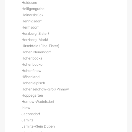
Heidesee
Heiligengrabe
Heinersbrück
Hennigsdorf
Hermsdorf
Herzberg (Elster)
Herzberg (Mark)
Hirschfeld (Elbe-Elster)
Hohen Neuendorf
Hohenbocka
Hohenbucko
Hohenfinow
Höhenland
Hohenleipisch
Hohenselchow-Groß Pinnow
Hoppegarten
Hornow-Wadelsdorf
Ihlow
Jacobsdorf
Jamlitz
Jämlitz-Klein Düben