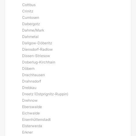
Cottbus
Crinitz
Cumlosen
Dabergotz
Dahme/Mark
Dahmetal
Dallgow-Döberitz
Diensdorf-Radlow
Dissen-Striesow
Doberlug-Kirchhain
Döbern
Drachhausen
Drahnsdorf
Drebkau
Dreetz (Ostprignitz-Ruppin)
Drehnow
Eberswalde
Eichwalde
Eisenhüttenstadt
Elsterwerda
Erkner