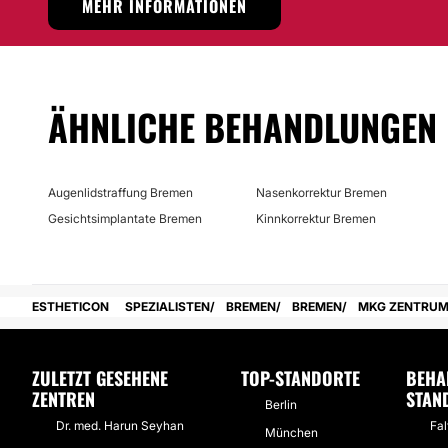
MEHR INFORMATIONEN
Nein
Finanzierungs- oder Zahlungsmöglichkeiten:
Nein
ÄHNLICHE BEHANDLUNGEN
Augenlidstraffung Bremen
Nasenkorrektur Bremen
Gesichtsimplantate Bremen
Kinnkorrektur Bremen
ESTHETICON
SPEZIALISTEN
BREMEN
BREMEN
MKG ZENTRUM
ZULETZT GESEHENE
TOP-STANDORTE
BEHA
ZENTREN
STAN
Berlin
Dr. med. Harun Seyhan
Fal
München