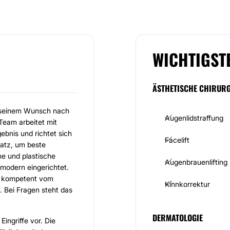
WICHTIGST
ÄSTHETISCHE CHIRURG
t seinem Wunsch nach
Augenlidstraffung
Team arbeitet mit
bnis und richtet sich
Facelift
satz, um beste
he und plastische
Augenbrauenlifting
 modern eingerichtet.
n kompetent vom
Kinnkorrektur
. Bei Fragen steht das
DERMATOLOGIE
ingriffe vor. Die