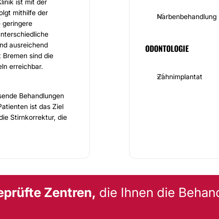
inik ist mit der
lgt mithilfe der
Narbenbehandlung
 geringere
nterschiedliche
ind ausreichend
ODONTOLOGIE
t Bremen sind die
ln erreichbar.
Zahnimplantat
usende Behandlungen
atienten ist das Ziel
ie Stirnkorrektur, die
s
Facelift
, das Necklift
linumtoxin
und Fillern
r Schwerpunkt Dentale
ms. Behandlungen
ank der engen
rankenahaus können
eprüfte Zentren,
die Ihnen die Behan