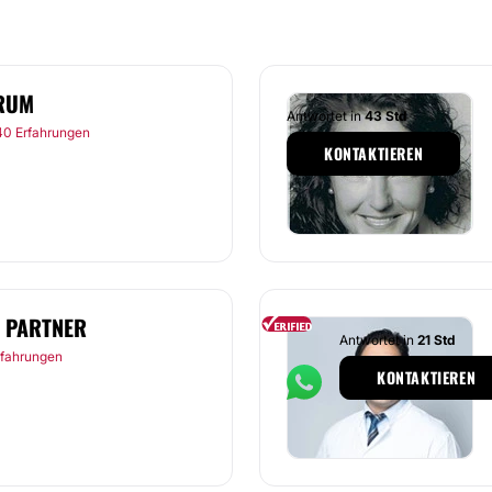
FRUM
Antwortet in
43 Std
40 Erfahrungen
KONTAKTIEREN
& PARTNER
Antwortet in
21 Std
rfahrungen
KONTAKTIEREN