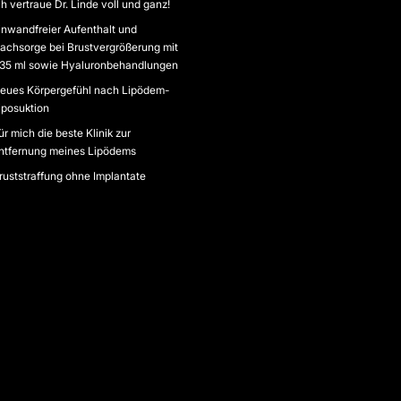
ch vertraue Dr. Linde voll und ganz!
inwandfreier Aufenthalt und
achsorge bei Brustvergrößerung mit
35 ml sowie Hyaluronbehandlungen
eues Körpergefühl nach Lipödem-
iposuktion
ür mich die beste Klinik zur
ntfernung meines Lipödems
ruststraffung ohne Implantate