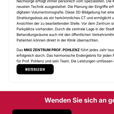
Nachsorge erfolgt immer persönlich vom Spezialisten. Die Kl
neusten Technik ausgestattet. Die Planung der Eingriffe erfo
digitalen Volumentomografie. Diese 3D-Bildgebung hat eine
Strahlungsdosis als ein herkömmliches CT und ermöglicht u
Ansichten der zu bearbeitenden Stelle. Vor dem Zentrum s
Parkplätze vorhanden. Durch die zentrale Lage in der Stad
Behandlungsräume auch mit den öffentlichen Verkehrsmitte
Patienten können direkt in der Klinik übernachten.
Das
MKG ZENTRUM PROF. POHLENZ
führt jedes Jahr ta
erfolgreich durch. Das harmonische Endergebnis für jeden P
für Prof. Pohlenz und sein Team. Die Leistungen umfassen d
Nasenkorrektur
, die
Oberlidstraffung
, das Stirnlifting, da
WEITERLESEN
und
Kinnimplantate
. Auch
Faltenbehandlungen
mit
Botu
gehören zum Leistungsspektrum. Des Weiteren ergänzt de
Implantologie
das breite Behandlungsangebot des Zentru
können sowohl ambulant als auch stationär stattfinden. D
Zusammenarbeit mit dem OP-Zentrum des Rotes-Kreuz K
Wenden Sie sich an g
alle Behandlungen in Vollnarkose durchgeführt werden.
Möglichkeit der Videokonsultation: