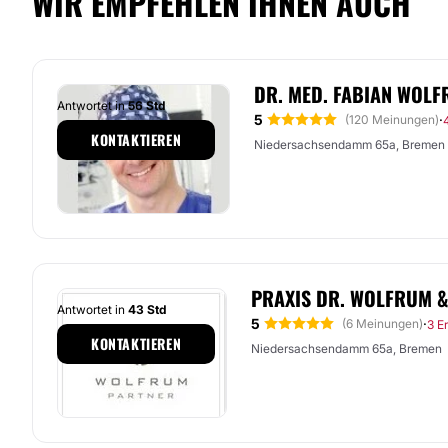
WIR EMPFEHLEN IHNEN AUCH
DR. MED. FABIAN WOL
Antwortet in
56 Std
5
·
(120 Meinungen)
KONTAKTIEREN
Niedersachsendamm 65a, Bremen
PRAXIS DR. WOLFRUM 
Antwortet in
43 Std
5
·
(6 Meinungen)
3 E
KONTAKTIEREN
Niedersachsendamm 65a, Bremen