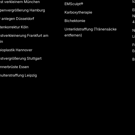
I
st verkleinern München
EMSculpt®
E
ppenvergrößerung Hamburg
Karboxytherapie
N
 anlegen Düsseldorf
Bichektomie
4
tenkorrektur Köln
Unterlidstraffung (Tränensäcke
N
entfernen)
stverkleinerung Frankfurt am
L
in
F
ioplastik Hannover
E
stvergrößerung Stuttgart
B
nnerbrüste Essen
ulterstraffung Leipzig