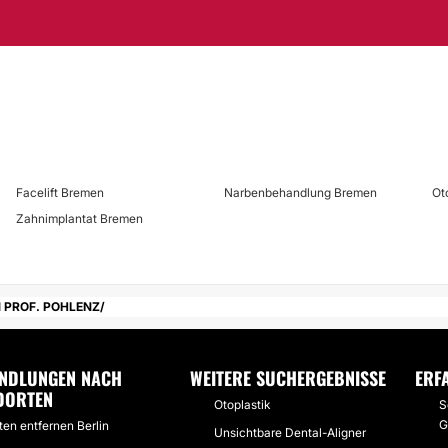
Facelift Bremen
Narbenbehandlung Bremen
Ot
Zahnimplantat Bremen
 PROF. POHLENZ
NDLUNGEN NACH
WEITERE SUCHERGEBNISSE
ERF
DORTEN
Otoplastik
S
G
ten entfernen Berlin
Unsichtbare Dental-Aligner