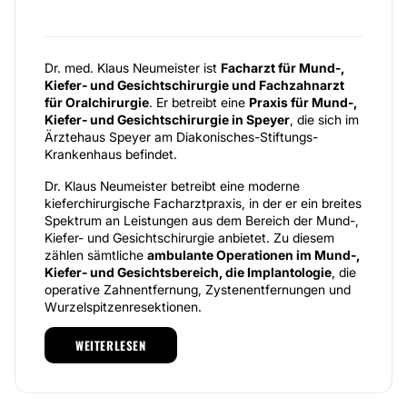
Dr. med. Klaus Neumeister ist
Facharzt für Mund-,
Kiefer- und Gesichtschirurgie und Fachzahnarzt
für Oralchirurgie
. Er betreibt eine
Praxis für Mund-,
Kiefer- und Gesichtschirurgie in Speyer
, die sich im
Ärztehaus Speyer am Diakonisches-Stiftungs-
Krankenhaus befindet.
Dr. Klaus Neumeister betreibt eine moderne
kieferchirurgische Facharztpraxis, in der er ein breites
Spektrum an Leistungen aus dem Bereich der Mund-,
Kiefer- und Gesichtschirurgie anbietet. Zu diesem
zählen sämtliche
ambulante Operationen im Mund-,
Kiefer- und Gesichtsbereich, die Implantologie
, die
operative Zahnentfernung, Zystenentfernungen und
Wurzelspitzenresektionen.
Des Weiteren behandelt der Mediziner in seiner Praxis
WEITERLESEN
Erkrankungen der Parodontal- und
Mundschleimhaut sowie
Kiefergelenksbeschwerden
. Ferner können