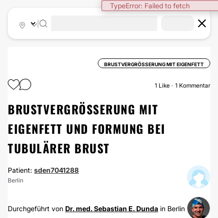
TypeError: Failed to fetch
|
BRUSTVERGRÖSSERUNG MIT EIGENFETT
1
Like
1 Kommentar
BRUSTVERGRÖSSERUNG MIT E
IGENFETT UND FORMUNG BEI T
UBULÄRER BRUST
Patient:
sden7041288
Berlin
Durchgeführt von
Dr. med. Sebastian E. Dunda
in Berlin