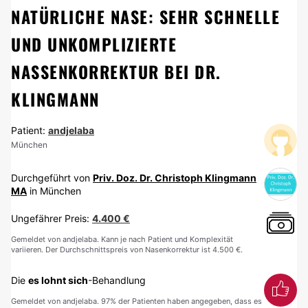
NATÜRLICHE NASE: SEHR SCHNELLE
UND UNKOMPLIZIERTE
NASSENKORREKTUR BEI DR.
KLINGMANN
Patient:
andjelaba
München
Durchgeführt von
Priv. Doz. Dr. Christoph Klingmann
MA
in München
Ungefährer Preis:
4.400 €
Gemeldet von andjelaba. Kann je nach Patient und Komplexität
variieren. Der Durchschnittspreis von Nasenkorrektur ist 4.500 €.
Die
es lohnt sich
-Behandlung
Gemeldet von andjelaba. 97% der Patienten haben angegeben, dass es