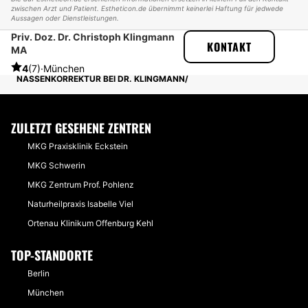
zwischen Arzt und Patient. Estheticon.de übernimmt keinerlei Haftung für jedwede
Aussagen oder Dienstleistungen.
Priv. Doz. Dr. Christoph Klingmann
ESTHETICON
ERFAHRUNGSBERICHTE
KONTAKT
MA
ERFAHRUNGSBERICHTE ÜBER NASENKORREKTUR
NATÜRLICHE NASE: SEHR SCHNELLE UND UNKOMPLIZIERTE
4
(7)
·
München
NASSENKORREKTUR BEI DR. KLINGMANN
ZULETZT GESEHENE ZENTREN
MKG Praxisklinik Eckstein
MKG Schwerin
MKG Zentrum Prof. Pohlenz
Naturheilpraxis Isabelle Viel
Ortenau Klinikum Offenburg Kehl
TOP-STANDORTE
Berlin
München