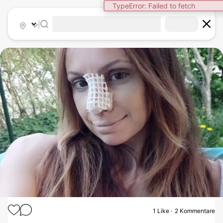
TypeError: Failed to fetch
|
1
Like
2 Kommentare
NASENKORREKTUR