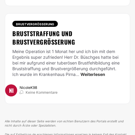
BRUSTVERGRÖSSERUNG
BRUSTSTRAFFUNG UND
BRUSTVERGRÖSSERUNG
Meine Operation ist 1 Monat her und ich bin mit dem
Ergebnis super zufrieden! Herr Dr. Büschges hatte bei
bei mir aufgrund einer tuberösen Brustfehlbildung eine
Bruststraffung und Brustvergrößerung durchgeführt.
Ich wurde im Krankenhaus Pirna...
Weiterlesen
NicoleK98
NI
Keine Kommentare
Alle Inhalte auf dieser Seite werden von echten Benutzern des Portals erstellt und
nicht durch Ärzte oder Spezialisten.
Die auf Estheticon.de erschienen Informationen ersetzen in keinem Fall den Kontakt