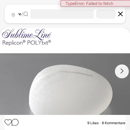
TypeError: Failed to fetch
|
1
/
5
9
Likes
8 Kommentare
BRUSTVERGRÖSSERUNG