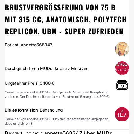
BRUSTVERGRÖSSERUNG VON 75 B M
IT 315 CC, ANATOMISCH, POLYTECH R
EPLICON, UBM - SUPER ZUFRIEDEN
Patient:
annette568347
Durchgeführt von MUDr. Jaroslav Moravec
Ungefährer Preis:
3.160 €
Gemeldet von annette568347. Kann je nach Patient und Komplexität
variieren. Der Durchschnittspreis von Brustvergrößerung ist 4.500 €.
Die
es lohnt sich
-Behandlung
Gemeldet von annette568347. 99% der Patienten haben angegeben,
dass es sich lohnt.
Bewertung von annette568347 über
MUDr.