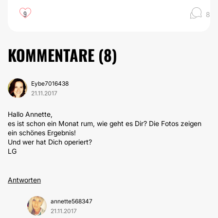
9
8
KOMMENTARE (
8
)
Eybe7016438
21.11.2017
Hallo Annette,
es ist schon ein Monat rum, wie geht es Dir? Die Fotos zeigen
ein schönes Ergebnis!
Und wer hat Dich operiert?
LG
Antworten
annette568347
21.11.2017